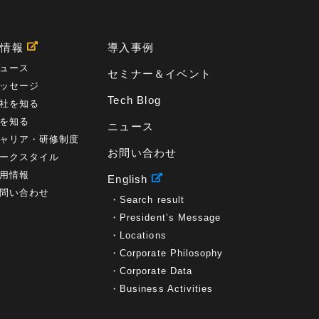
プロセス
(1)
標準化
(1)
コールセンター
(1)
AI OCR
(1)
オンプレミス型
(1)
クラウド型
(1)
IDMC
(2)
DataStage
(5)
Web-EDI
(1)
用情報
導入事例
DX化
(3)
Web API
(1)
# IDMC
(1)
# IICS
(1)
NICMA
(1)
製造業
(3)
プロトコル
(1)
ュース
セミナー＆イベント
Tableau
(2)
ペーパーレス
(1)
AI-OCR
(1)
ッセージ
BPO
(1)
FAX
(1)
FAX受注
(1)
自動連携
(2)
Tech Blog
社を知る
効率化
(2)
BI
(5)
金融
(1)
比較
(1)
を知る
ニュース
情報漏洩
(6)
CSPM
(1)
設定ミス
(1)
ャリア・研修制度
PSTNマイグレ
(1)
2024年問題
(1)
ISDN終了
(1)
お問い合わせ
Guardium
(3)
海外イベント
(4)
イベント
(1)
ークスタイル
AI for Security
(1)
Security for AI
(1)
用情報
English
RSAC2024
(1)
RSA Conference 2024
(1)
問い合わせ
Search result
パッチ管理
(3)
資産管理
(1)
ILMT
(1)
IT資産管理
(2)
サブキャパシティーライセンス
(1)
President’s Message
Flexera
(1)
MQ
(1)
データ連携
(1)
Verify
(5)
Locations
watsonx
(16)
生成AI
(26)
Wi-Fi
(1)
Corporate Philosophy
データレイクハウス
(5)
watsonx.data
(3)
Corporate Data
データベース
(3)
データウェアハウス
(3)
Business Activities
データレイク
(4)
DWH
(3)
RAG
(6)
AI
(14)
海外
(8)
ハッカソン
(6)
CES
(9)
若手
(8)