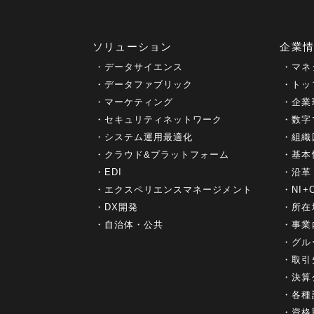
ソリューション
企業
データサイエンス
マネ
データファブリック
トッ
マーケティング
企業
セキュリティネットワーク
数字
システム運用最適化
組織
クラウド&プラットフォーム
基本
EDI
沿革
エクスペリエンスマネージメント
NI
DX開発
所在
自治体・公共
事業
グル
取引
決算
各種
資格