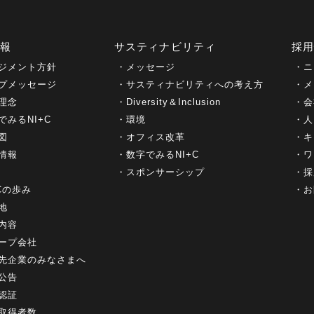
情報
サスティナビリティ
採
ジメント方針
メッセージ
ニ
プメッセージ
サスティナビリティへの考え方
メ
理念
Diversity＆Inclusion
会
でみるNI+C
環境
人
図
オフィス改革
キ
情報
数字でみるNI+C
ワ
スポンサーシップ
採
+Cの歩み
お
地
内容
ープ会社
先企業のみなさまへ
公告
認証
取得者数