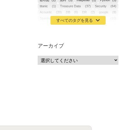
散布図
(1)
無料
(3)
matplotlib
(1)
Python
(5)
titanic
(1)
Treasure Data
(37)
Security
(64)
Acoustic
(20)
DB
(6)
DR
(2)
google
(8)
Spanner
(2)
Metaverse
(1)
APM
(10)
AIOps
(24)
GoogleCloudPlatform
(4)
ibm-cloud
(4)
Data
(3)
DX
(19)
カイゼン
(1)
サーバーレス
(1)
ムダ
(1)
無駄
(1)
分析
(3)
自動車業界
(5)
GSuite
(1)
アーカイブ
SourceRepositories
(1)
#GCP #Bigquery #Looker
(1)
アナリティクス
(15)
マーケティング
(12)
クラウド
(62)
IoT
(3)
Watson
(10)
セキュリティ
(70)
Data Science Experience (DSX)
(1)
Spark
(1)
Watson Machine Learning
(1)
オープンソース
(1)
チーム分析
(1)
機械学習
(3)
深層学習
(1)
DDI
(1)
QRadar
(1)
SOC
(2)
セキュリティ監視サービス
(3)
標的型サイバー攻撃対策
(1)
MSP
(15)
Google Workspace
(5)
量子コンピューティング
(1)
IBM
(3)
Quantum
(2)
CP4D
(5)
Oracle
(1)
Snowflake
(1)
脆弱性
(2)
脆弱性調査
(4)