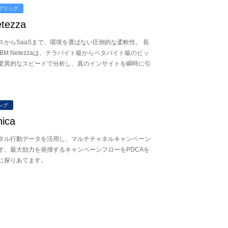
ブリック
tezza
スからSaaSまで、環境を選ばない圧倒的な柔軟性。 長
BM Netezzaは、テラバイト級からペタバイト級のビッ
驚異的なスピードで分析し、真のインサイトを瞬時に引
。
ング
ica
タル行動データを活用し、マルチチャネルキャンペーン
す。最大効力を発揮するキャンペーンフローをPDCAを
に探りあてます。