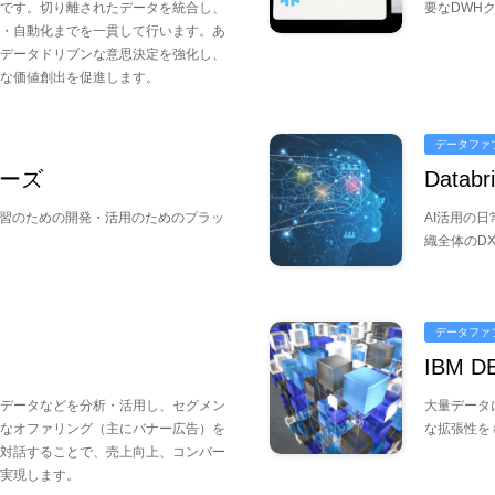
です。切り離されたデータを統合し、
要なDWH
・自動化までを一貫して行います。あ
データドリブンな意思決定を強化し、
な価値創出を促進します。
データファ
リーズ
Databr
学習のための開発・活用のためのプラッ
AI活用の日
織全体のD
データファ
IBM D
データなどを分析・活用し、セグメン
大量データ
なオファリング（主にバナー広告）を
な拡張性を
対話することで、売上向上、コンバー
実現します。