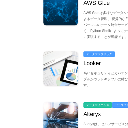
AWS Glue
AWS Glueは多様なデー
よるデータ管理、 視覚的な
バーレスのデータ統合サービ
く、Python Shellに
に実現することが可能です。
データファブリック
Looker
高いセキュリティとガバナン
ブルかつフレキシブルに結び
す。
データサイエンス
データフ
Alteryx
Alteryxは、セルフサービ