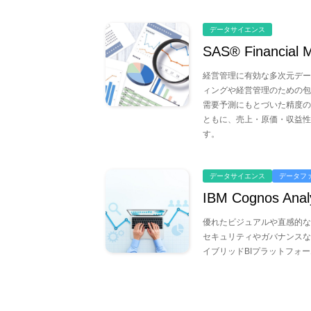
データサイエンス
SAS® Financial
経営管理に有効な多次元デー
ィングや経営管理のための包
需要予測にもとづいた精度の
ともに、売上・原価・収益性
す。
データサイエンス
データフ
IBM Cognos Analy
優れたビジュアルや直感的な
セキュリティやガバナンスな
イブリッドBIプラットフォ