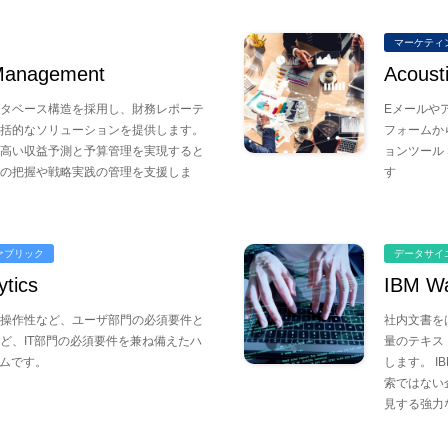
マーケティ
 Management
Acoust
タベース構造を採用し、財務レポーテ
Eメールや
括的なソリューションを提供します。
フォームか
高い収益予測と予算管理を実現すると
ョンツール
の把握や戦略実践の管理を支援しま
す
ァブリック
データサイ
tics
IBM Wa
操作性など、ユーザ部門の必須要件と
社内文書を
ど、IT部門の必須要件を兼ね備えたハ
量のテキス
ームです。
します。 I
索ではない
見する強力