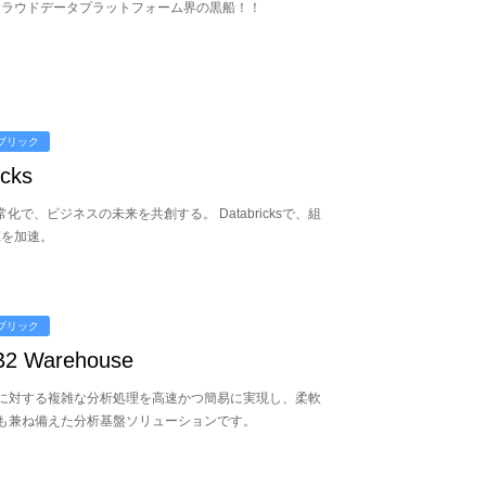
クラウドデータプラットフォーム界の黒船！！
ブリック
icks
常化で、ビジネスの未来を共創する。 Databricksで、組
Xを加速。
ブリック
B2 Warehouse
に対する複雑な分析処理を高速かつ簡易に実現し、柔軟
も兼ね備えた分析基盤ソリューションです。