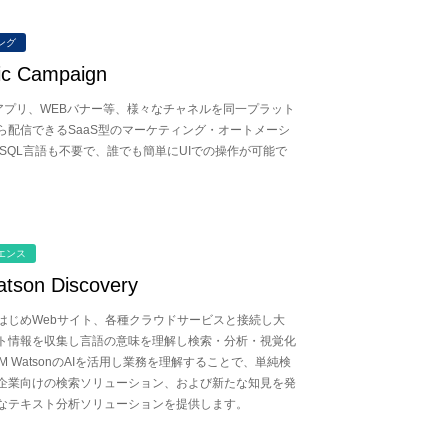
ング
ic Campaign
アプリ、WEBバナー等、様々なチャネルを同一プラット
ら配信できるSaaS型のマーケティング・オートメーシ
 SQL言語も不要で、誰でも簡単にUIでの操作が可能で
エンス
tson Discovery
はじめWebサイト、各種クラウドサービスと接続し大
ト情報を収集し言語の意味を理解し検索・分析・視覚化
BM WatsonのAIを活用し業務を理解することで、単純検
企業向けの検索ソリューション、および新たな知見を発
なテキスト分析ソリューションを提供します。