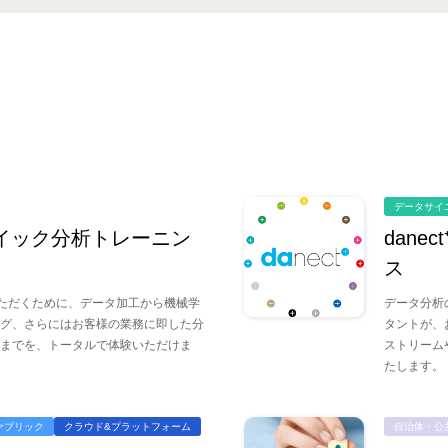
データサイ
別クイック分析トレーニン
dan
ス
いただくために、データ加工から機械学
データ分析
グ、さらにはお客様の業務に即した分
タントが、
までを、トータルで体験いただけま
ストリーム
たします。
ァブリック
クラウド&プラットフォーム
自治体・公