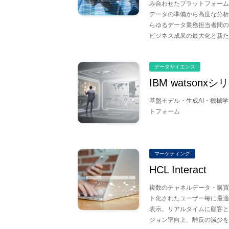
み合わせたプラットフォーム
データの準備から高度な分析
らゆるデータ業務担当者間の
ビジネス成果の最大化と新た
データサイエンス
IBM watsonxシ
基盤モデル・生成AI・機械
トフォーム
マーケティング
HCL Interact
複数のチャネルデータ・購買
ト化されたユーザー毎に最適
表示。リアルタイムに顧客と
ジョン率向上、離反の減少を