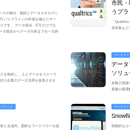
市民・
うプラ
タソースの検出・接続とデータカタログに
ETLパイプラインの作成を備えたサー
「Qualt
スです。 データ統合・ETLだけでな
見収集など
よってデータ統合からデータ分析までを一元的
データファ
データ
ソリュ
スを保持し、 人とデータをスケーラ
付け企業のデータ活用を促進させま
多数の実績
基盤の最適
ァブリック
データファ
Snowfl
ス分析と生成AI、柔軟なワークフローを組
画期的なセ