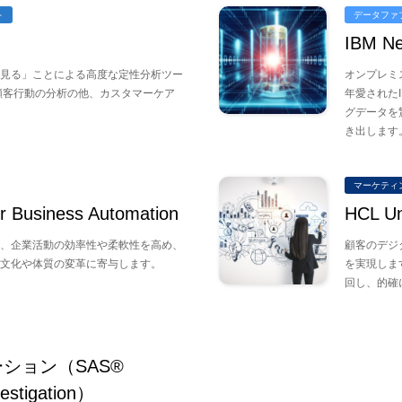
ト
データファ
IBM Ne
見る」ことによる高度な定性分析ツー
オンプレミ
顧客行動の分析の他、カスタマーケア
年愛されたI
グデータを
き出します
マーケティ
r Business Automation
HCL Un
、企業活動の効率性や柔軟性を高め、
顧客のデジ
文化や体質の変革に寄与します。
を実現しま
回し、的確
ション（SAS®
vestigation）