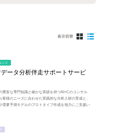
表示切替
エンス
ect⁺データ分析伴走サポートサービ
の豊富な専門知識と確かな実績を持つNI+Cのコンサル
お客様のニーズに合わせた実践的な分析人材の育成と、
や需要予測モデルのプロトタイプ作成を強力にご支援い
共