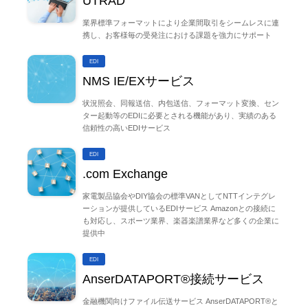
UTRAD
業界標準フォーマットにより企業間取引をシームレスに連
携し、お客様毎の受発注における課題を強力にサポート
EDI
NMS IE/EXサービス
状況照会、同報送信、内包送信、フォーマット変換、セン
ター起動等のEDIに必要とされる機能があり、実績のある
信頼性の高いEDIサービス
EDI
.com Exchange
家電製品協会やDIY協会の標準VANとしてNTTインテグレ
ーションが提供しているEDIサービス Amazonとの接続に
も対応し、スポーツ業界、楽器楽譜業界など多くの企業に
提供中
EDI
AnserDATAPORT®接続サービス
金融機関向けファイル伝送サービス AnserDATAPORT®と