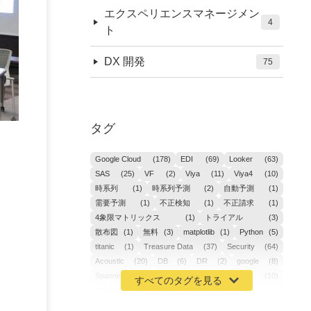
エクスペリエンスマネージメン
4
ト
DX 開発
75
タグ
Google Cloud
(178)
EDI
(69)
Looker
(63)
SAS
(25)
VF
(2)
Viya
(11)
Viya4
(10)
時系列
(1)
時系列予測
(2)
自動予測
(1)
需要予測
(1)
不正検知
(1)
不正請求
(1)
4象限マトリックス
(1)
トライアル
(3)
散布図
(1)
無料
(3)
matplotlib
(1)
Python
(5)
titanic
(1)
Treasure Data
(37)
Security
(64)
Acoustic
(20)
DB
(6)
DR
(2)
google
(8)
Spanner
(2)
Metaverse
(1)
APM
(10)
AIOps
(24)
GoogleCloudPlatform
(4)
ibm-cloud
(4)
Data
(3)
DX
(19)
カイゼン
(1)