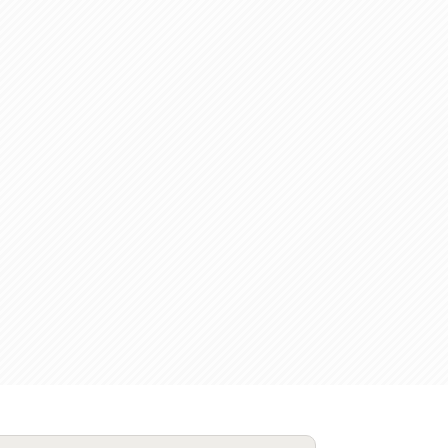
BPO
(1)
FAX
(1)
FAX受注
(1)
自動連携
(2)
効率化
(2)
BI
(5)
金融
(1)
比較
(1)
情報漏洩
(6)
CSPM
(1)
設定ミス
(1)
PSTNマイグレ
(1)
2024年問題
(1)
ISDN終了
(1)
Guardium
(3)
海外イベント
(4)
イベント
(1)
AI for Security
(1)
Security for AI
(1)
RSAC2024
(1)
RSA Conference 2024
(1)
パッチ管理
(3)
資産管理
(1)
ILMT
(1)
IT資産管理
(2)
サブキャパシティーライセンス
(1)
Flexera
(1)
MQ
(1)
データ連携
(1)
Verify
(5)
watsonx
(16)
生成AI
(26)
Wi-Fi
(1)
データレイクハウス
(5)
watsonx.data
(3)
データベース
(3)
データウェアハウス
(3)
データレイク
(4)
DWH
(3)
RAG
(6)
AI
(14)
海外
(8)
ハッカソン
(6)
CES
(9)
若手
(8)
グローバル
(12)
musubiii
(6)
無線LAN
(1)
データインテグレーション
(20)
生成AI活用
(11)
海外研修
(4)
インド
(4)
Data Governance
(1)
Data Management
(1)
Lineage
(1)
パスワード
(2)
IDaaS
(2)
ID管理
(3)
API Connect
(1)
AWS Cognito
(1)
black hat
(2)