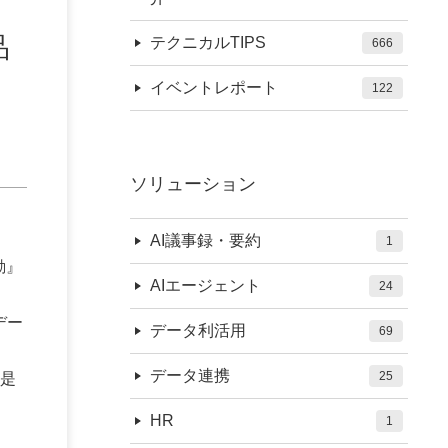
品
テクニカルTIPS
666
イベントレポート
122
ソリューション
AI議事録・要約
1
勘』
AIエージェント
24
デー
データ利活用
69
データ連携
25
是
HR
1