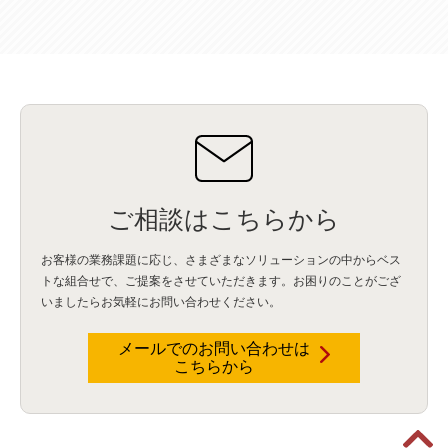
データウェアハウス
(3)
データレイク
(4)
DWH
(3)
RAG
(6)
AI
(14)
海外
(8)
ハッカソン
(6)
CES
(9)
若手
(8)
グローバル
(12)
musubiii
(6)
無線LAN
(1)
データインテグレーション
(20)
生成AI活用
(11)
海外研修
(4)
インド
(4)
Data Governance
(1)
Data Management
(1)
Lineage
(1)
パスワード
(2)
IDaaS
(2)
ID管理
(3)
API Connect
(1)
AWS Cognito
(1)
black hat
(2)
DEFCON
(2)
BIツール
(1)
Ionic
(2)
SPSS CaDS
(1)
内部不正対策
(2)
特権ID管理
(3)
IBM App Connect
(1)
Aspera
(1)
Aspera on Cloud
(1)
CrowdStrike
(3)
IBM webMethods Integration
(1)
Mulesoft Anypoint Platform
(1)
IBM webMethods API Management
(1)
IBM API Connect
(1)
cdp
(3)
Engage Cros
(11)
動画
(5)
CES2025
(1)
OpenAI
(2)
Sora
(2)
Redshift
(1)
どこでも学べる！あなたのためのナレッジセミナー
(5)
ECS
(1)
コンテナ
(3)
ご相談はこちらから
QuickSight
(1)
AI Agent
(4)
AIエージェント
(8)
Excel
(1)
iDoperation
(1)
不正アクセス
(1)
新入社員
(3)
セキュリティインシデント
(3)
インシデント
(4)
お客様の業務課題に応じ、さまざまなソリューションの中からベス
GenAI
(4)
USB
(1)
議事録
(1)
自動化
(1)
ISO20022
(2)
交通費精算
(8)
トな組合せで、
ご提案をさせていただきます。お困りのことがござ
USBメモリ
(1)
Think
(1)
外国送金
(1)
電帳法（電子帳簿保存法）
(1)
いましたらお気軽にお問い合わせください。
暗号化通信プロトコル（TLS 1.3）
(1)
SDPF
(1)
RSAC2025
(1)
RSA Conference
(1)
RSAカンファレンス
(1)
セキュリティ意識
(1)
databricks
(2)
コラム
(18)
SFA
(1)
dataiku
(2)
Zscaler
(5)
Veo 3
(1)
AI動画生成
(2)
イベントレポート
(1)
Qilin
(1)
メールでのお問い合わせは
RaaS
(3)
サプライチェーン
(2)
Z-FILTER
(1)
Gemini
(2)
セキュリティ教育
(2)
こちらから
未経験
(1)
MFA
(1)
データファブリック
(1)
データレイクハウスソリューション
(1)
CES 2026
(2)
ゼロトラストネットワーク
(3)
watsonx Orchestrate
(4)
Slack
(2)
wxo
(1)
プリビルドエージェント
(1)
自工会ガイドライン
(1)
脆弱性診断
(1)
SIEM
(1)
LLM
(1)
watsonx.ai
(1)
2025Zscalerアドカレンダー
(1)