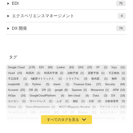
EDI
75
エクスペリエンスマネージメント
4
DX 開発
74
タグ
Google Cloud
(178)
EDI
(69)
Looker
(63)
SAS
(25)
VF
(2)
Viya
(11)
Viya4
(10)
時系列
(1)
時系列予測
(2)
自動予測
(1)
需要予測
(1)
不正検知
(1)
不正請求
(1)
4象限マトリックス
(1)
トライアル
(3)
散布図
(1)
無料
(3)
matplotlib
(1)
Python
(5)
titanic
(1)
Treasure Data
(37)
Security
(64)
Acoustic
(20)
DB
(6)
DR
(2)
google
(8)
Spanner
(2)
Metaverse
(1)
APM
(10)
AIOps
(24)
GoogleCloudPlatform
(4)
ibm-cloud
(4)
Data
(3)
DX
(18)
カイゼン
(1)
サーバーレス
(1)
ムダ
(1)
無駄
(1)
分析
(3)
自動車業界
(5)
GSuite
(1)
SourceRepositories
(1)
#GCP #Bigquery #Looker
(1)
アナリティクス
(15)
マーケティング
(12)
クラウド
(62)
IoT
(3)
Watson
(10)
セキュリティ
(70)
Data Science Experience (DSX)
(1)
Spark
(1)
Watson Machine Learning
(1)
オープンソース
(1)
チーム分析
(1)
機械学習
(3)
深層学習
(1)
DDI
(1)
QRadar
(1)
SOC
(2)
セキュリティ監視サービス
(3)
標的型サイバー攻撃対策
(1)