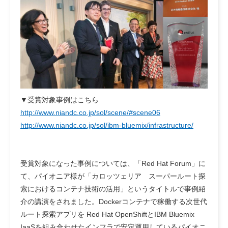
▼受賞対象事例はこちら
http://www.niandc.co.jp/sol/scene/#scene06
http://www.niandc.co.jp/sol/ibm-bluemix/infrastructure/
受賞対象になった事例については、「Red Hat Forum」に
て、パイオニア様が「カロッツェリア スーパールート探
索におけるコンテナ技術の活用」というタイトルで事例紹
介の講演をされました。Dockerコンテナで稼働する次世代
ルート探索アプリを Red Hat OpenShiftとIBM Bluemix
IaaSを組み合わせたインフラで安定運用しているパイオニ