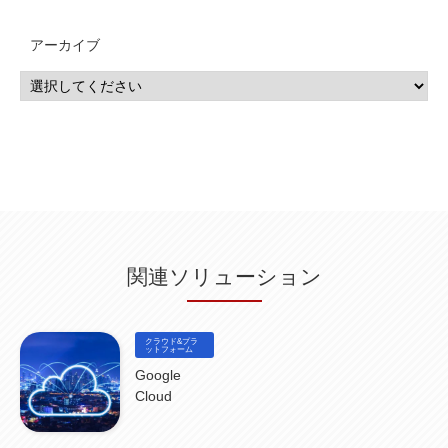
MSP
(15)
Google Workspace
(5)
量子コンピューティング
(1)
IBM
(3)
Quantum
(2)
CP4D
(5)
Oracle
(1)
Snowflake
(1)
脆弱性
(2)
脆弱性調査
(4)
API
(11)
アーカイブ
IBM i
(9)
モダナイズ
(11)
RPG
(1)
HubSpot
(16)
MA
(24)
営業支援
(2)
マーケティングオートメーション
(13)
SASE
(11)
データ利活用
(2)
GWS
(2)
AppSheet
(1)
Cloud Identity
(1)
Google Meet
(1)
Unica
(1)
メール配信
(1)
グループウェア
(1)
サスティナビリティ
(1)
脱炭素
(1)
SSE
(1)
Db2
(1)
Db2WoC
(1)
Db2Warehouse
(1)
Db2wh
(1)
IIAS
(1)
ランサムウェア
(13)
ARM
(5)
ChatGPT
(3)
EDR
(9)
セキュリティアリーナ
(2)
ローカル5G
(3)
無線
(4)
ETL
(3)
IICS
(5)
illumio
(6)
マイクロセグメンテーション
(6)
サイバー攻撃
(9)
AWS
(13)
SPSS
(2)
SPSS Modeler
(4)
ライセンス
(1)
データ分析
(3)
タブレット端末サービス
(1)
BigQuery
(1)
CRM
(9)
HubSpot CRM
(6)
ServiceNow
(4)
試験対策
(2)
ギガらく5G
(2)
BigFix
(4)
情報漏えい
(2)
内部不正
(5)
エンドポイント管理
(2)
Netskope
(4)
DLP
(2)
IBM Cloud Pak for Data
(2)
BMS
(1)
導入
(1)
プロセス
(1)
標準化
(1)
関連ソリューション
コールセンター
(1)
AI OCR
(1)
オンプレミス型
(1)
クラウド型
(1)
IDMC
(2)
DataStage
(5)
Web-EDI
(1)
DX化
(3)
Web API
(1)
# IDMC
(1)
# IICS
(1)
NICMA
(1)
製造業
(3)
プロトコル
(1)
Tableau
(2)
ペーパーレス
(1)
AI-OCR
(1)
BPO
(1)
FAX
(1)
FAX受注
(1)
自動連携
(2)
効率化
(2)
BI
(5)
金融
(1)
クラウド&プラ
比較
(1)
情報漏洩
(6)
CSPM
ットフォーム
(1)
設定ミス
(1)
PSTNマイグレ
(1)
2024年問題
(1)
ISDN終了
(1)
Guardium
(3)
海外イベント
(4)
イベント
(1)
AI for Security
(1)
Google
Security for AI
(1)
RSAC2024
(1)
RSA Conference 2024
(1)
パッチ管理
(3)
Cloud
資産管理
(1)
ILMT
(1)
IT資産管理
(2)
サブキャパシティーライセンス
(1)
Flexera
(1)
MQ
(1)
データ連携
(1)
Verify
(5)
watsonx
(16)
生成AI
(26)
Wi-Fi
(1)
データレイクハウス
(5)
watsonx.data
(3)
データベース
(3)