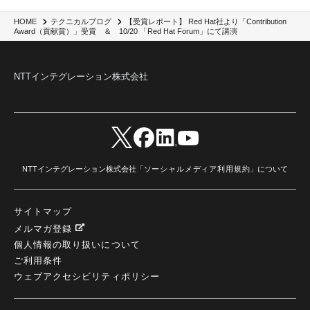
#2025Zscalerアドカレンダー
(1)
Red Hat OpenShift
(2)
インフラモダナイズ
(2)
脱VMware
(2)
サイバーセキュリティ
(2)
IBM Cloud
(1)
Alteryx
(5)
Project BOB
(2)
【受賞レポート】 Red Hat社より「Contribution
HOME
テクニカルブログ
AI駆動型開発
(3)
Bob
(6)
Antigravity
(3)
AI駆動開発
(4)
Award（貢献賞）」受賞 ＆ 10/20 「Red Hat Forum」にて講演
NI+Cインシデント緊急収束サービス
(1)
キャンペーン
(1)
DX開発
(3)
スマートゴー
(3)
Smart Go
(3)
AI駆動開発、Project BOB、生成AI活用
(1)
Bobathon
(3)
Alteryx One
(3)
ランサムウェア対策
(1)
Flow
(1)
Veo3.1
(1)
Apache Iceberg
(1)
パスキー
(1)
NTTインテグレーション株式会社
パスワードレス
(2)
AISecurity
(1)
SecurityforAI
(1)
AIforSecurity
(1)
受発注業務
(1)
部品サプライヤー
(1)
ALog
(1)
NI+Cセキュリティアリーナ
(1)
IBM Think 2026
(2)
SCS評価制度
(1)
サプライチェーン強化に向けたセキュリティ対策評価制度
(1)
マイグレーション
(1)
経費精算
(3)
AIツール
(1)
Fortinet
(1)
Fortigate
(1)
Fortibleed
(1)
ZDX
(1)
danect⁺
(1)
Treasure AI
(1)
AI議事録・要約
(1)
PLAUD - Plaud.ai
(1)
AI文字起こし・録音
(1)
NTTインテグレーション株式会社「
ソーシャルメディア利用規約
」について
サイトマップ
メルマガ登録
個人情報の取り扱いについて
ご利用条件
ウェブアクセシビリティポリシー