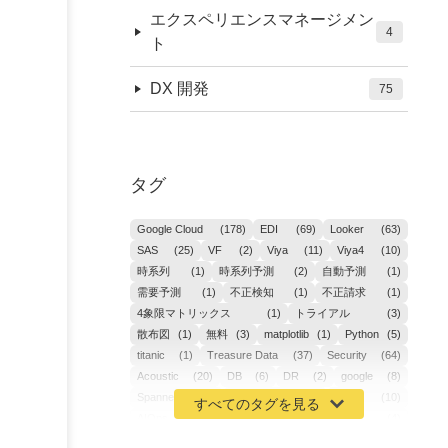
エクスペリエンスマネージメン
4
ト
DX 開発
75
タグ
Google Cloud
(178)
EDI
(69)
Looker
(63)
SAS
(25)
VF
(2)
Viya
(11)
Viya4
(10)
時系列
(1)
時系列予測
(2)
自動予測
(1)
需要予測
(1)
不正検知
(1)
不正請求
(1)
4象限マトリックス
(1)
トライアル
(3)
散布図
(1)
無料
(3)
matplotlib
(1)
Python
(5)
titanic
(1)
Treasure Data
(37)
Security
(64)
Acoustic
(20)
DB
(6)
DR
(2)
google
(8)
Spanner
(2)
Metaverse
(1)
APM
(10)
AIOps
(24)
GoogleCloudPlatform
(4)
ibm-cloud
(4)
Data
(3)
DX
(19)
カイゼン
(1)