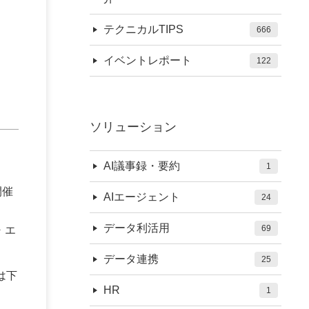
テクニカルTIPS
666
イベントレポート
122
ソリューション
AI議事録・要約
1
開催
AIエージェント
24
データ利活用
69
・エ
データ連携
25
は下
HR
1