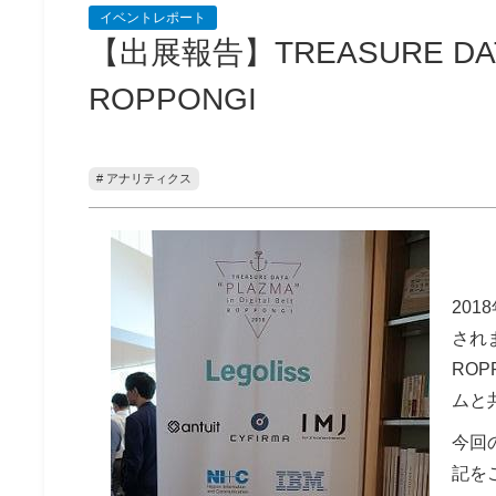
イベントレポート
【出展報告】TREASURE DATA "PL
ROPPONGI
# アナリティクス
20
されまし
ROP
ムと
今回
記を