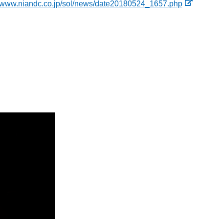
//www.niandc.co.jp/sol/news/date20180524_1657.php