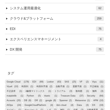
システム運用最適化
62
クラウド&プラットフォーム
259
EDI
75
エクスペリエンスマネージメント
4
DX 開発
75
タグ
Google Cloud
(178)
EDI
(69)
Looker
(63)
SAS
(25)
VF
(2)
Viya
(11)
Viya4
(10)
時系列
(1)
時系列予測
(2)
自動予測
(1)
需要予測
(1)
不正検知
(1)
不正請求
(1)
4象限マトリックス
(1)
トライアル
(3)
散布図
(1)
無料
(3)
matplotlib
(1)
Python
(5)
titanic
(1)
Treasure Data
(37)
Security
(64)
Acoustic
(20)
DB
(6)
DR
(2)
google
(8)
Spanner
(2)
Metaverse
(1)
APM
(10)
AIOps
(24)
GoogleCloudPlatform
(4)
ibm-cloud
(4)
Data
(3)
DX
(19)
カイゼン
(1)
サーバーレス
(1)
ムダ
(1)
無駄
(1)
分析
(3)
自動車業界
(5)