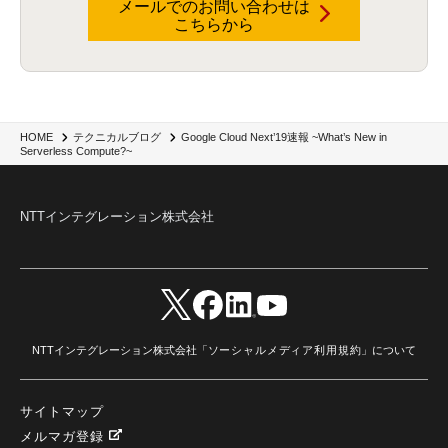
メールでのお問い合わせは
RaaS
(3)
サプライチェーン
(2)
Z-FILTER
(1)
Gemini
(2)
セキュリティ教育
(2)
こちらから
未経験
(1)
MFA
(1)
データファブリック
(1)
データレイクハウスソリューション
(1)
CES 2026
(2)
ゼロトラストネットワーク
(3)
watsonx Orchestrate
(4)
Slack
(2)
wxo
(1)
プリビルドエージェント
(1)
自工会ガイドライン
(1)
脆弱性診断
(1)
SIEM
(1)
LLM
(1)
watsonx.ai
(1)
2025Zscalerアドカレンダー
(1)
#2025Zscalerアドカレンダー
(1)
Red Hat OpenShift
(2)
インフラモダナイズ
(2)
脱VMware
(2)
サイバーセキュリティ
(2)
IBM Cloud
(1)
Alteryx
(5)
Project BOB
(2)
Google Cloud Next’19速報 ~What’s New in
HOME
テクニカルブログ
AI駆動型開発
(3)
Bob
(6)
Antigravity
(3)
AI駆動開発
(4)
Serverless Compute?~
NI+Cインシデント緊急収束サービス
(1)
キャンペーン
(1)
DX開発
(3)
スマートゴー
(3)
Smart Go
(3)
AI駆動開発、Project BOB、生成AI活用
(1)
Bobathon
(3)
Alteryx One
(3)
ランサムウェア対策
(1)
Flow
(1)
Veo3.1
(1)
Apache Iceberg
(1)
パスキー
(1)
NTTインテグレーション株式会社
パスワードレス
(2)
AISecurity
(1)
SecurityforAI
(1)
AIforSecurity
(1)
受発注業務
(1)
部品サプライヤー
(1)
ALog
(1)
NI+Cセキュリティアリーナ
(1)
IBM Think 2026
(2)
SCS評価制度
(1)
サプライチェーン強化に向けたセキュリティ対策評価制度
(1)
マイグレーション
(1)
経費精算
(4)
AIツール
(1)
Fortinet
(1)
Fortigate
(1)
Fortibleed
(1)
ZDX
(1)
danect⁺
(1)
Treasure AI
(1)
AI議事録・要約
(1)
PLAUD - Plaud.ai
(1)
AI文字起こし・録音
(1)
NTTインテグレーション株式会社「
ソーシャルメディア利用規約
」について
サイトマップ
メルマガ登録