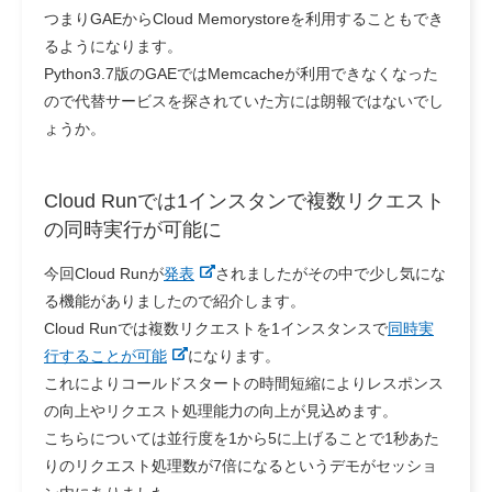
つまりGAEからCloud Memorystoreを利用することもでき
るようになります。
Python3.7版のGAEではMemcacheが利用できなくなった
ので代替サービスを探されていた方には朗報ではないでし
ょうか。
Cloud Runでは1インスタンで複数リクエスト
の同時実行が可能に
今回Cloud Runが
発表
されましたがその中で少し気にな
る機能がありましたので紹介します。
Cloud Runでは複数リクエストを1インスタンスで
同時実
行することが可能
になります。
これによりコールドスタートの時間短縮によりレスポンス
の向上やリクエスト処理能力の向上が見込めます。
こちらについては並行度を1から5に上げることで1秒あた
りのリクエスト処理数が7倍になるというデモがセッショ