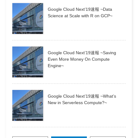
Google Cloud Next’19速報 ~Data
Science at Scale with R on GCP~
Google Cloud Next’19速報 ~Saving
Even More Money On Compute
Engine~
Google Cloud Next’19速報 ~What’s
New in Serverless Compute?~