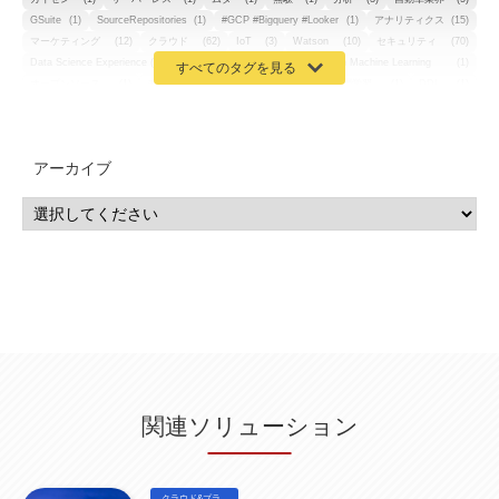
GSuite
(1)
SourceRepositories
(1)
#GCP #Bigquery #Looker
(1)
アナリティクス
(15)
マーケティング
(12)
クラウド
(62)
IoT
(3)
Watson
(10)
セキュリティ
(70)
Data Science Experience (DSX)
(1)
Spark
(1)
Watson Machine Learning
(1)
オープンソース
(1)
チーム分析
(1)
機械学習
(3)
深層学習
(1)
DDI
(1)
QRadar
(1)
SOC
(2)
セキュリティ監視サービス
(3)
標的型サイバー攻撃対策
(1)
MSP
(15)
Google Workspace
(5)
量子コンピューティング
(1)
IBM
(3)
Quantum
(2)
CP4D
(5)
Oracle
(1)
Snowflake
(1)
脆弱性
(2)
脆弱性調査
(4)
API
(11)
アーカイブ
IBM i
(9)
モダナイズ
(11)
RPG
(1)
HubSpot
(16)
MA
(24)
営業支援
(2)
マーケティングオートメーション
(13)
SASE
(11)
データ利活用
(2)
GWS
(2)
AppSheet
(1)
Cloud Identity
(1)
Google Meet
(1)
Unica
(1)
メール配信
(1)
グループウェア
(1)
サスティナビリティ
(1)
脱炭素
(1)
SSE
(1)
Db2
(1)
Db2WoC
(1)
Db2Warehouse
(1)
Db2wh
(1)
IIAS
(1)
ランサムウェア
(13)
ARM
(5)
ChatGPT
(3)
EDR
(9)
セキュリティアリーナ
(2)
ローカル5G
(3)
無線
(4)
ETL
(3)
IICS
(5)
illumio
(6)
マイクロセグメンテーション
(6)
サイバー攻撃
(9)
AWS
(13)
SPSS
(2)
SPSS Modeler
(4)
ライセンス
(1)
データ分析
(3)
タブレット端末サービス
(1)
BigQuery
(1)
CRM
(9)
HubSpot CRM
(6)
ServiceNow
(4)
試験対策
(2)
ギガらく5G
(2)
BigFix
(4)
情報漏えい
(2)
内部不正
(5)
エンドポイント管理
(2)
Netskope
(4)
DLP
(2)
IBM Cloud Pak for Data
(2)
BMS
(1)
導入
(1)
プロセス
(1)
標準化
(1)
関連ソリューション
コールセンター
(1)
AI OCR
(1)
オンプレミス型
(1)
クラウド型
(1)
IDMC
(2)
DataStage
(5)
Web-EDI
(1)
DX化
(3)
Web API
(1)
# IDMC
(1)
# IICS
(1)
NICMA
(1)
製造業
(3)
プロトコル
(1)
Tableau
(2)
ペーパーレス
(1)
AI-OCR
(1)
BPO
(1)
FAX
(1)
FAX受注
(1)
自動連携
(2)
効率化
(2)
BI
(5)
金融
(1)
クラウド&プラ