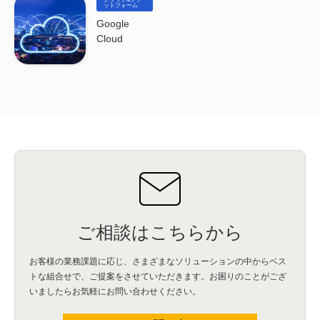
比較
(1)
情報漏洩
(6)
CSPM
ットフォーム
(1)
設定ミス
(1)
PSTNマイグレ
(1)
2024年問題
(1)
ISDN終了
(1)
Guardium
(3)
海外イベント
(4)
イベント
(1)
AI for Security
(1)
Google
Security for AI
(1)
RSAC2024
(1)
RSA Conference 2024
(1)
パッチ管理
(3)
Cloud
資産管理
(1)
ILMT
(1)
IT資産管理
(2)
サブキャパシティーライセンス
(1)
Flexera
(1)
MQ
(1)
データ連携
(1)
Verify
(5)
watsonx
(16)
生成AI
(26)
Wi-Fi
(1)
データレイクハウス
(5)
watsonx.data
(3)
データベース
(3)
データウェアハウス
(3)
データレイク
(4)
DWH
(3)
RAG
(6)
AI
(14)
海外
(8)
ハッカソン
(6)
CES
(9)
若手
(8)
グローバル
(12)
musubiii
(6)
無線LAN
(1)
データインテグレーション
(20)
生成AI活用
(11)
海外研修
(4)
インド
(4)
Data Governance
(1)
Data Management
(1)
Lineage
(1)
パスワード
(2)
IDaaS
(2)
ID管理
(3)
API Connect
(1)
AWS Cognito
(1)
black hat
(2)
DEFCON
(2)
BIツール
(1)
Ionic
(2)
SPSS CaDS
(1)
内部不正対策
(2)
特権ID管理
(3)
IBM App Connect
(1)
Aspera
(1)
Aspera on Cloud
(1)
CrowdStrike
(3)
IBM webMethods Integration
(1)
Mulesoft Anypoint Platform
(1)
IBM webMethods API Management
(1)
IBM API Connect
(1)
cdp
(3)
Engage Cros
(11)
動画
(5)
CES2025
(1)
OpenAI
(2)
Sora
(2)
Redshift
(1)
どこでも学べる！あなたのためのナレッジセミナー
(5)
ECS
(1)
コンテナ
(3)
ご相談はこちらから
QuickSight
(1)
AI Agent
(4)
AIエージェント
(8)
Excel
(1)
iDoperation
(1)
不正アクセス
(1)
新入社員
(3)
セキュリティインシデント
(3)
インシデント
(4)
お客様の業務課題に応じ、さまざまなソリューションの中からベス
GenAI
(4)
USB
(1)
議事録
(1)
自動化
(1)
ISO20022
(2)
交通費精算
(9)
トな組合せで、
ご提案をさせていただきます。お困りのことがござ
USBメモリ
(1)
Think
(1)
外国送金
(1)
電帳法（電子帳簿保存法）
(1)
いましたらお気軽にお問い合わせください。
暗号化通信プロトコル（TLS 1.3）
(1)
SDPF
(1)
RSAC2025
(1)
RSA Conference
(1)
RSAカンファレンス
(1)
セキュリティ意識
(1)
databricks
(2)
コラム
(18)
SFA
(1)
dataiku
(2)
Zscaler
(5)
Veo 3
(1)
AI動画生成
(2)
イベントレポート
(1)
Qilin
(1)