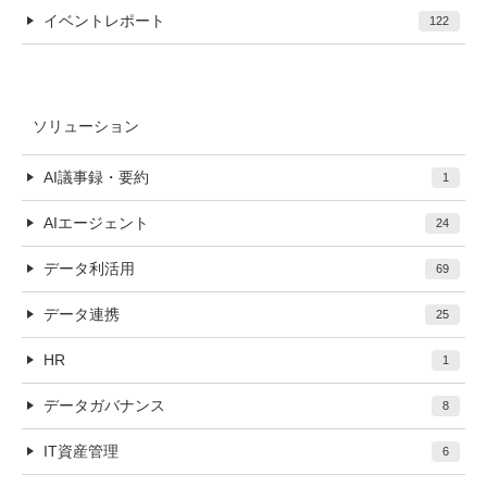
イベントレポート
122
ソリューション
AI議事録・要約
1
AIエージェント
24
データ利活用
69
データ連携
25
HR
1
データガバナンス
8
IT資産管理
6