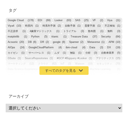
タグ
Google Cloud
(178)
EDI
(69)
Looker
(63)
SAS
(25)
VF
(2)
Viya
(11)
Viya4
(10)
時系列
(1)
時系列予測
(2)
自動予測
(1)
需要予測
(1)
不正検知
(1)
不正請求
(1)
4象限マトリックス
(1)
トライアル
(3)
散布図
(1)
無料
(3)
matplotlib
(1)
Python
(5)
titanic
(1)
Treasure Data
(37)
Security
(64)
Acoustic
(20)
DB
(6)
DR
(2)
google
(8)
Spanner
(2)
Metaverse
(1)
APM
(10)
AIOps
(24)
GoogleCloudPlatform
(4)
ibm-cloud
(4)
Data
(3)
DX
(19)
カイゼン
(1)
サーバーレス
(1)
ムダ
(1)
無駄
(1)
分析
(3)
自動車業界
(5)
GSuite
(1)
SourceRepositories
(1)
#GCP #Bigquery #Looker
(1)
アナリティクス
(15)
マーケティング
(12)
クラウド
(62)
IoT
(3)
Watson
(10)
セキュリティ
(70)
Data Science Experience (DSX)
(1)
Spark
(1)
Watson Machine Learning
(1)
オープンソース
(1)
チーム分析
(1)
機械学習
(3)
深層学習
(1)
DDI
(1)
QRadar
(1)
SOC
(2)
セキュリティ監視サービス
(3)
標的型サイバー攻撃対策
(1)
MSP
(15)
Google Workspace
(5)
量子コンピューティング
(1)
IBM
(3)
Quantum
(2)
CP4D
(5)
Oracle
(1)
Snowflake
(1)
脆弱性
(2)
脆弱性調査
(4)
API
(11)
アーカイブ
IBM i
(9)
モダナイズ
(11)
RPG
(1)
HubSpot
(16)
MA
(24)
営業支援
(2)
マーケティングオートメーション
(13)
SASE
(11)
データ利活用
(2)
GWS
(2)
AppSheet
(1)
Cloud Identity
(1)
Google Meet
(1)
Unica
(1)
メール配信
(1)
グループウェア
(1)
サスティナビリティ
(1)
脱炭素
(1)
SSE
(1)
Db2
(1)
Db2WoC
(1)
Db2Warehouse
(1)
Db2wh
(1)
IIAS
(1)
ランサムウェア
(13)
ARM
(5)
ChatGPT
(3)
EDR
(9)
セキュリティアリーナ
(2)
ローカル5G
(3)