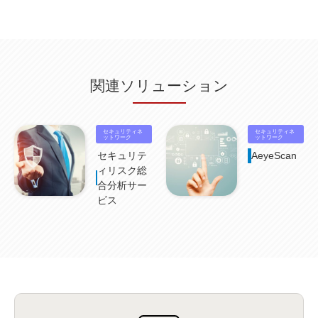
無線
(4)
ETL
(3)
IICS
(5)
illumio
(6)
マイクロセグメンテーション
(6)
サイバー攻撃
(9)
AWS
(13)
SPSS
(2)
SPSS Modeler
(4)
ライセンス
(1)
データ分析
(3)
タブレット端末サービス
(1)
BigQuery
(1)
CRM
(9)
HubSpot CRM
(6)
ServiceNow
(4)
試験対策
(2)
ギガらく5G
(2)
BigFix
(4)
情報漏えい
(2)
内部不正
(5)
エンドポイント管理
(2)
Netskope
(4)
DLP
(2)
IBM Cloud Pak for Data
(2)
BMS
(1)
導入
(1)
プロセス
(1)
標準化
(1)
関連ソリューション
コールセンター
(1)
AI OCR
(1)
オンプレミス型
(1)
クラウド型
(1)
IDMC
(2)
DataStage
(5)
Web-EDI
(1)
DX化
(3)
Web API
(1)
# IDMC
(1)
# IICS
(1)
NICMA
(1)
製造業
(3)
プロトコル
(1)
Tableau
(2)
ペーパーレス
(1)
AI-OCR
(1)
BPO
(1)
FAX
(1)
FAX受注
(1)
自動連携
(2)
効率化
(2)
BI
(5)
金融
(1)
セキュリティネ
セキュリティネ
比較
(1)
情報漏洩
(6)
CSPM
ットワーク
(1)
設定ミス
(1)
PSTNマイグレ
(1)
2024年問題
ットワーク
(1)
ISDN終了
(1)
Guardium
(3)
海外イベント
(4)
イベント
(1)
AI for Security
(1)
セキュリテ
AeyeScan
Security for AI
(1)
RSAC2024
(1)
RSA Conference 2024
(1)
パッチ管理
(3)
ィリスク総
資産管理
(1)
ILMT
(1)
IT資産管理
(2)
サブキャパシティーライセンス
(1)
合分析サー
Flexera
(1)
MQ
(1)
データ連携
(1)
Verify
(5)
watsonx
(16)
生成AI
(26)
ビス
Wi-Fi
(1)
データレイクハウス
(5)
watsonx.data
(3)
データベース
(3)
データウェアハウス
(3)
データレイク
(4)
DWH
(3)
RAG
(6)
AI
(14)
海外
(8)
ハッカソン
(6)
CES
(9)
若手
(8)
グローバル
(12)
musubiii
(6)
無線LAN
(1)
データインテグレーション
(20)
生成AI活用
(11)
海外研修
(4)
インド
(4)
Data Governance
(1)
Data Management
(1)
Lineage
(1)
パスワード
(2)
IDaaS
(2)
ID管理
(3)
API Connect
(1)
AWS Cognito
(1)
black hat
(2)
DEFCON
(2)
BIツール
(1)
Ionic
(2)
SPSS CaDS
(1)
内部不正対策
(2)
特権ID管理
(3)
IBM App Connect
(1)
Aspera
(1)
Aspera on Cloud
(1)
CrowdStrike
(3)
IBM webMethods Integration
(1)
Mulesoft Anypoint Platform
(1)