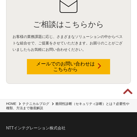
IBM webMethods API Management
(1)
IBM API Connect
(1)
cdp
(3)
Engage Cros
(11)
動画
(5)
CES2025
(1)
OpenAI
(2)
Sora
(2)
Redshift
(1)
どこでも学べる！あなたのためのナレッジセミナー
(5)
ECS
(1)
コンテナ
(3)
QuickSight
(1)
AI Agent
(4)
AIエージェント
(8)
Excel
(1)
iDoperation
(1)
ご相談はこちらから
不正アクセス
(1)
新入社員
(3)
セキュリティインシデント
(3)
インシデント
(4)
GenAI
(4)
USB
(1)
議事録
(1)
自動化
(1)
ISO20022
(2)
交通費精算
(9)
お客様の業務課題に応じ、さまざまなソリューションの中からベス
USBメモリ
(1)
Think
(1)
外国送金
(1)
電帳法（電子帳簿保存法）
(1)
トな組合せで、
ご提案をさせていただきます。お困りのことがござ
暗号化通信プロトコル（TLS 1.3）
(1)
SDPF
(1)
RSAC2025
(1)
RSA Conference
(1)
いましたらお気軽にお問い合わせください。
RSAカンファレンス
(1)
セキュリティ意識
(1)
databricks
(2)
コラム
(18)
SFA
(1)
dataiku
(2)
Zscaler
(5)
Veo 3
(1)
AI動画生成
(2)
イベントレポート
(1)
Qilin
(1)
RaaS
(3)
サプライチェーン
(2)
Z-FILTER
(1)
Gemini
(2)
セキュリティ教育
(2)
メールでのお問い合わせは
未経験
(1)
MFA
(1)
データファブリック
(1)
データレイクハウスソリューション
(1)
こちらから
CES 2026
(2)
ゼロトラストネットワーク
(3)
watsonx Orchestrate
(4)
Slack
(2)
wxo
(1)
プリビルドエージェント
(1)
自工会ガイドライン
(1)
脆弱性診断
(1)
SIEM
(1)
LLM
(1)
watsonx.ai
(1)
2025Zscalerアドカレンダー
(1)
#2025Zscalerアドカレンダー
(1)
Red Hat OpenShift
(2)
インフラモダナイズ
(2)
脱VMware
(2)
サイバーセキュリティ
(2)
IBM Cloud
(1)
Alteryx
(5)
Project BOB
(2)
AI駆動型開発
(3)
Bob
(6)
Antigravity
(3)
AI駆動開発
(4)
脆弱性診断（セキュリティ診断）とは？必要性や
HOME
テクニカルブログ
種類、方法まで徹底解説
NI+Cインシデント緊急収束サービス
(1)
キャンペーン
(1)
DX開発
(3)
スマートゴー
(3)
Smart Go
(3)
AI駆動開発、Project BOB、生成AI活用
(1)
Bobathon
(3)
Alteryx One
(3)
ランサムウェア対策
(1)
Flow
(1)
Veo3.1
(1)
Apache Iceberg
(1)
パスキー
(1)
パスワードレス
(2)
AISecurity
(1)
SecurityforAI
(1)
AIforSecurity
(1)
NTTインテグレーション株式会社
受発注業務
(1)
部品サプライヤー
(1)
ALog
(1)
NI+Cセキュリティアリーナ
(1)
IBM Think 2026
(2)
SCS評価制度
(1)