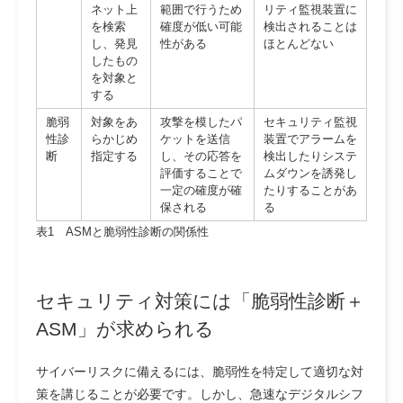
ネット上
範囲で行うため
リティ監視装置に
を検索
確度が低い可能
検出されることは
し、発見
性がある
ほとんどない
したもの
を対象と
する
脆弱
対象をあ
攻撃を模したパ
セキュリティ監視
性診
らかじめ
ケットを送信
装置でアラームを
断
指定する
し、その応答を
検出したりシステ
評価することで
ムダウンを誘発し
一定の確度が確
たりすることがあ
保される
る
表1 ASMと脆弱性診断の関係性
セキュリティ対策には「脆弱性診断＋
ASM」が求められる
サイバーリスクに備えるには、脆弱性を特定して適切な対
策を講じることが必要です。しかし、急速なデジタルシフ