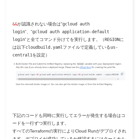
&&
が認識されない場合は”
gcloud auth
login
”、”
gcloud auth application-default
login
”と全てコマンド分けてを実行します。（
REGION
に
は以下
cloudbuild.yaml
ファイルで定義している
us-
central1
を設定）
下記のコードも同時に実行してエラーが発生する場合は
コ
ードを一行ずつ実行
します。
すべてのTerraformの実行によりCloud Runがデプロイされ
ます。デプロイが成功しているか確認するにはターミナル