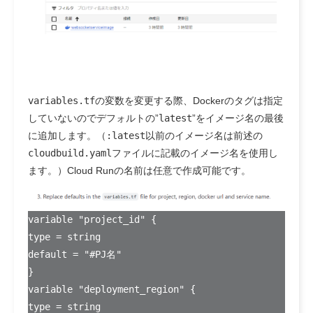
variables.tf
の変数を変更する際、Dockerのタグは指定
していないのでデフォルトの
”
latest
”
をイメージ名の最後
に追加します。（
:latest
以前のイメージ名は前述の
cloudbuild.yaml
ファイルに記載のイメージ名を使用し
ます。）Cloud Runの名前は任意で作成可能です。
variable "project_id" {
type = string
default = "#PJ名"
}
variable "deployment_region" {
type = string