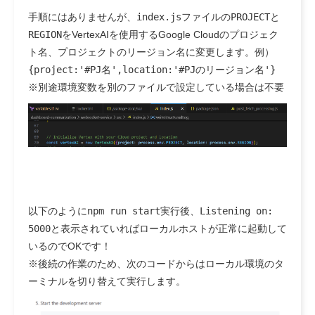
手順にはありませんが、
index.js
ファイルの
PROJECT
と
REGION
をVertexAIを使用するGoogle Cloudのプロジェク
ト名、プロジェクトのリージョン名に変更します。例）
{project:'#PJ名',location:'#PJのリージョン名'}
※別途環境変数を別のファイルで設定している場合は不要
以下のように
npm run start
実行後、
Listening on:
5000
と表示されていればローカルホストが正常に起動して
いるのでOKです！
※後続の作業のため、次のコードからはローカル環境のタ
ーミナルを切り替えて実行します。