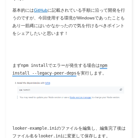
基本的には
GitHub
に記載されている手順に沿って開発を行
うのですが、今回使用する環境がWindowsであったことも
あり一筋縄にはいかなかったので気を付けるべきポイント
をシェアしたいと思います！
まず
npm install
でエラーが発生する場合は
npm
install --legacy-peer-deps
を実行します。
looker-example.ini
のファイルを編集し、編集完了後は
ファイル名を
looker.ini
に変更して保存します。