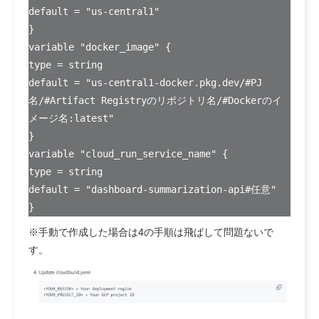
default = "us-central1"
}
variable "docker_image" {
type = string
default = "us-central1-docker.pkg.dev/#PJ
名/#Artifact Registryのリポジトリ名/#Dockerのイ
メージ名:latest"
}
variable "cloud_run_service_name" {
type = string
default = "dashboard-summarization-api#任意"
}
※手動で作成した場合は4の手順は飛ばして問題ないで
す。