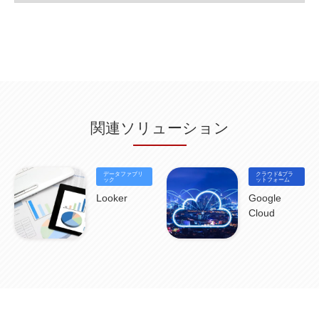
グループウェア
(1)
サスティナビリティ
(1)
脱炭素
(1)
SSE
(1)
Db2
(1)
Db2WoC
(1)
Db2Warehouse
(1)
Db2wh
(1)
IIAS
(1)
ランサムウェア
(13)
ARM
(5)
ChatGPT
(3)
EDR
(9)
セキュリティアリーナ
(2)
ローカル5G
(3)
無線
(4)
ETL
(3)
IICS
(5)
illumio
(6)
マイクロセグメンテーション
(6)
サイバー攻撃
(9)
AWS
(13)
SPSS
(2)
SPSS Modeler
(4)
ライセンス
(1)
データ分析
(3)
タブレット端末サービス
(1)
BigQuery
(1)
CRM
(9)
HubSpot CRM
(6)
ServiceNow
(4)
試験対策
(2)
ギガらく5G
(2)
BigFix
(4)
情報漏えい
(2)
内部不正
(5)
エンドポイント管理
(2)
Netskope
(4)
DLP
(2)
IBM Cloud Pak for Data
(2)
BMS
(1)
導入
(1)
プロセス
(1)
標準化
(1)
関連ソリューション
コールセンター
(1)
AI OCR
(1)
オンプレミス型
(1)
クラウド型
(1)
IDMC
(2)
DataStage
(5)
Web-EDI
(1)
DX化
(3)
Web API
(1)
# IDMC
(1)
# IICS
(1)
NICMA
(1)
製造業
(3)
プロトコル
(1)
Tableau
(2)
ペーパーレス
(1)
AI-OCR
(1)
BPO
(1)
FAX
(1)
FAX受注
(1)
自動連携
(2)
効率化
(2)
BI
(5)
金融
(1)
データファブリ
クラウド&プラ
比較
(1)
情報漏洩
(6)
CSPM
ック
(1)
設定ミス
(1)
PSTNマイグレ
(1)
2024年問題
ットフォーム
(1)
ISDN終了
(1)
Guardium
(3)
海外イベント
(4)
イベント
(1)
AI for Security
(1)
Looker
Google
Security for AI
(1)
RSAC2024
(1)
RSA Conference 2024
(1)
パッチ管理
(3)
Cloud
資産管理
(1)
ILMT
(1)
IT資産管理
(2)
サブキャパシティーライセンス
(1)
Flexera
(1)
MQ
(1)
データ連携
(1)
Verify
(5)
watsonx
(16)
生成AI
(26)
Wi-Fi
(1)
データレイクハウス
(5)
watsonx.data
(3)
データベース
(3)
データウェアハウス
(3)
データレイク
(4)
DWH
(3)
RAG
(6)
AI
(14)
海外
(8)
ハッカソン
(6)
CES
(9)
若手
(8)
グローバル
(12)
musubiii
(6)
無線LAN
(1)
データインテグレーション
(20)
生成AI活用
(11)
海外研修
(4)
インド
(4)
Data Governance
(1)
Data Management
(1)
Lineage
(1)
パスワード
(2)
IDaaS
(2)
ID管理
(3)
API Connect
(1)
AWS Cognito
(1)
black hat
(2)
DEFCON
(2)