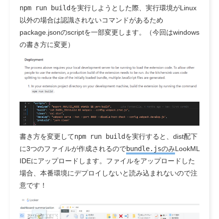
npm run build
を実行しようとした際、実行環境がLinux
以外の場合は認識されないコマンドがあるため
package.jsonのscriptを一部変更します。（今回はwindows
の書き方に変更）
書き方を変更して
npm run build
を実行すると、dist配下
に3つのファイルが作成されるので
bundle.js
のみ
LookML
IDEにアップロードします。ファイルをアップロードした
場合、本番環境にデプロイしないと読み込まれないので注
意です！