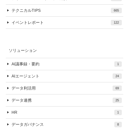
テクニカルTIPS
665
イベントレポート
122
ソリューション
AI議事録・要約
1
AIエージェント
24
データ利活用
69
データ連携
25
HR
1
データガバナンス
8