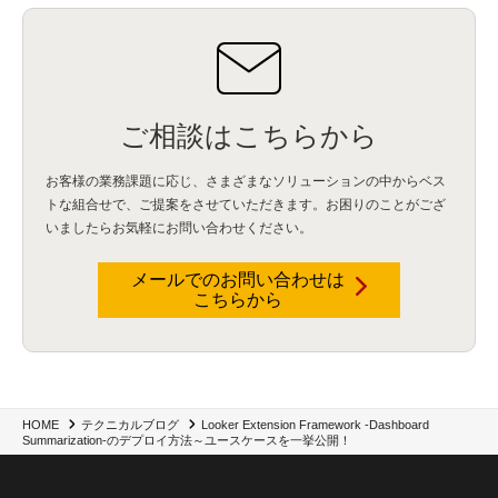
BIツール
(1)
Ionic
(2)
SPSS CaDS
(1)
内部不正対策
(2)
特権ID管理
(3)
IBM App Connect
(1)
Aspera
(1)
Aspera on Cloud
(1)
CrowdStrike
(3)
IBM webMethods Integration
(1)
Mulesoft Anypoint Platform
(1)
IBM webMethods API Management
(1)
IBM API Connect
(1)
cdp
(3)
Engage Cros
(11)
動画
(5)
CES2025
(1)
OpenAI
(2)
Sora
(2)
Redshift
(1)
どこでも学べる！あなたのためのナレッジセミナー
(5)
ECS
(1)
コンテナ
(3)
ご相談はこちらから
QuickSight
(1)
AI Agent
(4)
AIエージェント
(8)
Excel
(1)
iDoperation
(1)
不正アクセス
(1)
新入社員
(3)
セキュリティインシデント
(3)
インシデント
(4)
お客様の業務課題に応じ、さまざまなソリューションの中からベス
GenAI
(4)
USB
(1)
議事録
(1)
自動化
(1)
ISO20022
(2)
交通費精算
(8)
トな組合せで、
ご提案をさせていただきます。お困りのことがござ
USBメモリ
(1)
Think
(1)
外国送金
(1)
電帳法（電子帳簿保存法）
(1)
いましたらお気軽にお問い合わせください。
暗号化通信プロトコル（TLS 1.3）
(1)
SDPF
(1)
RSAC2025
(1)
RSA Conference
(1)
RSAカンファレンス
(1)
セキュリティ意識
(1)
databricks
(2)
コラム
(18)
SFA
(1)
dataiku
(2)
Zscaler
(5)
Veo 3
(1)
AI動画生成
(2)
イベントレポート
(1)
Qilin
(1)
メールでのお問い合わせは
RaaS
(3)
サプライチェーン
(2)
Z-FILTER
(1)
Gemini
(2)
セキュリティ教育
(2)
こちらから
未経験
(1)
MFA
(1)
データファブリック
(1)
データレイクハウスソリューション
(1)
CES 2026
(2)
ゼロトラストネットワーク
(3)
watsonx Orchestrate
(4)
Slack
(2)
wxo
(1)
プリビルドエージェント
(1)
自工会ガイドライン
(1)
脆弱性診断
(1)
SIEM
(1)
LLM
(1)
watsonx.ai
(1)
2025Zscalerアドカレンダー
(1)
#2025Zscalerアドカレンダー
(1)
Red Hat OpenShift
(2)
インフラモダナイズ
(2)
脱VMware
(2)
サイバーセキュリティ
(2)
IBM Cloud
(1)
Alteryx
(5)
Project BOB
(2)
Looker Extension Framework -Dashboard
HOME
テクニカルブログ
AI駆動型開発
(3)
Bob
(6)
Antigravity
(3)
AI駆動開発
(4)
Summarization-のデプロイ方法～ユースケースを一挙公開！
NI+Cインシデント緊急収束サービス
(1)
キャンペーン
(1)
DX開発
(3)
スマートゴー
(3)
Smart Go
(3)
AI駆動開発、Project BOB、生成AI活用
(1)
Bobathon
(3)
Alteryx One
(3)