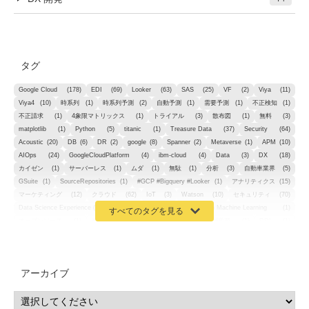
タグ
Google Cloud
(178)
EDI
(69)
Looker
(63)
SAS
(25)
VF
(2)
Viya
(11)
Viya4
(10)
時系列
(1)
時系列予測
(2)
自動予測
(1)
需要予測
(1)
不正検知
(1)
不正請求
(1)
4象限マトリックス
(1)
トライアル
(3)
散布図
(1)
無料
(3)
matplotlib
(1)
Python
(5)
titanic
(1)
Treasure Data
(37)
Security
(64)
Acoustic
(20)
DB
(6)
DR
(2)
google
(8)
Spanner
(2)
Metaverse
(1)
APM
(10)
AIOps
(24)
GoogleCloudPlatform
(4)
ibm-cloud
(4)
Data
(3)
DX
(18)
カイゼン
(1)
サーバーレス
(1)
ムダ
(1)
無駄
(1)
分析
(3)
自動車業界
(5)
GSuite
(1)
SourceRepositories
(1)
#GCP #Bigquery #Looker
(1)
アナリティクス
(15)
マーケティング
(12)
クラウド
(62)
IoT
(3)
Watson
(10)
セキュリティ
(70)
Data Science Experience (DSX)
(1)
Spark
(1)
Watson Machine Learning
(1)
オープンソース
(1)
チーム分析
(1)
機械学習
(3)
深層学習
(1)
DDI
(1)
QRadar
(1)
SOC
(2)
セキュリティ監視サービス
(3)
標的型サイバー攻撃対策
(1)
MSP
(15)
Google Workspace
(5)
量子コンピューティング
(1)
IBM
(3)
Quantum
(2)
CP4D
(5)
Oracle
(1)
Snowflake
(1)
脆弱性
(2)
脆弱性調査
(4)
API
(11)
アーカイブ
IBM i
(9)
モダナイズ
(11)
RPG
(1)
HubSpot
(16)
MA
(24)
営業支援
(2)
マーケティングオートメーション
(13)
SASE
(11)
データ利活用
(2)
GWS
(2)
AppSheet
(1)
Cloud Identity
(1)
Google Meet
(1)
Unica
(1)
メール配信
(1)