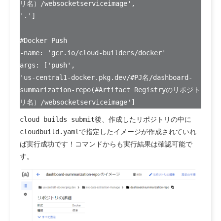
リ名）/websocketserviceimage',
'.']
#Docker Push
-name: 'gcr.io/cloud-builders/docker'
args: ['push',
'us-central1-docker.pkg.dev/#PJ名/dashboard-
summarization-repo(#Artifact Registryのリポジト
リ名）/websocketserviceimage']
cloud builds submit
後、作成したリポジトリの中に
cloudbuild.yaml
で指定したイメージが作成されていれ
ば実行成功です！コマンドからも実行結果は確認可能で
す。