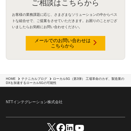
ご相談はこちらから
ISDN終了
(1)
Guardium
(3)
海外イベント
(4)
イベント
(1)
AI for Security
(1)
Security for AI
(1)
RSAC2024
(1)
RSA Conference 2024
(1)
パッチ管理
(3)
資産管理
(1)
ILMT
(1)
IT資産管理
(2)
サブキャパシティーライセンス
(1)
お客様の業務課題に応じ、さまざまなソリューションの中からベス
Flexera
(1)
MQ
(1)
データ連携
(1)
Verify
(5)
watsonx
(16)
生成AI
(26)
トな組合せで、
ご提案をさせていただきます。お困りのことがござ
Wi-Fi
(1)
データレイクハウス
(5)
watsonx.data
(3)
データベース
(3)
いましたらお気軽にお問い合わせください。
データウェアハウス
(3)
データレイク
(4)
DWH
(3)
RAG
(6)
AI
(14)
海外
(8)
ハッカソン
(6)
CES
(9)
若手
(8)
グローバル
(12)
musubiii
(6)
無線LAN
(1)
データインテグレーション
(20)
生成AI活用
(11)
海外研修
(4)
インド
(4)
メールでのお問い合わせは
こちらから
Data Governance
(1)
Data Management
(1)
Lineage
(1)
パスワード
(2)
IDaaS
(2)
ID管理
(3)
API Connect
(1)
AWS Cognito
(1)
black hat
(2)
DEFCON
(2)
BIツール
(1)
Ionic
(2)
SPSS CaDS
(1)
内部不正対策
(2)
特権ID管理
(3)
IBM App Connect
(1)
Aspera
(1)
Aspera on Cloud
(1)
CrowdStrike
(3)
IBM webMethods Integration
(1)
Mulesoft Anypoint Platform
(1)
IBM webMethods API Management
(1)
IBM API Connect
(1)
cdp
(3)
Engage Cros
(11)
動画
(5)
CES2025
(1)
OpenAI
(2)
Sora
(2)
Redshift
(1)
ローカル5G（第3弾） 工場革命のカギ、製造業の
HOME
テクニカルブログ
DXを加速するローカル5Gの可能性
どこでも学べる！あなたのためのナレッジセミナー
(5)
ECS
(1)
コンテナ
(3)
QuickSight
(1)
AI Agent
(4)
AIエージェント
(8)
Excel
(1)
iDoperation
(1)
不正アクセス
(1)
新入社員
(3)
セキュリティインシデント
(3)
インシデント
(4)
GenAI
(4)
USB
(1)
議事録
(1)
自動化
(1)
ISO20022
(2)
交通費精算
(9)
NTTインテグレーション株式会社
USBメモリ
(1)
Think
(1)
外国送金
(1)
電帳法（電子帳簿保存法）
(1)
暗号化通信プロトコル（TLS 1.3）
(1)
SDPF
(1)
RSAC2025
(1)
RSA Conference
(1)
RSAカンファレンス
(1)
セキュリティ意識
(1)
databricks
(2)
コラム
(18)
SFA
(1)
dataiku
(2)
Zscaler
(5)
Veo 3
(1)
AI動画生成
(2)
イベントレポート
(1)
Qilin
(1)
RaaS
(3)
サプライチェーン
(2)
Z-FILTER
(1)
Gemini
(2)
セキュリティ教育
(2)