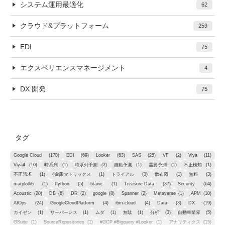
システム運用最適化
62
クラウド&プラットフォーム
259
EDI
75
エクスペリエンスマネージメント
4
DX 開発
75
タグ
Google Cloud
(178)
EDI
(69)
Looker
(63)
SAS
(25)
VF
(2)
Viya
(11)
Viya4
(10)
時系列
(1)
時系列予測
(2)
自動予測
(1)
需要予測
(1)
不正検知
(1)
不正請求
(1)
4象限マトリックス
(1)
トライアル
(3)
散布図
(1)
無料
(3)
matplotlib
(1)
Python
(5)
titanic
(1)
Treasure Data
(37)
Security
(64)
Acoustic
(20)
DB
(6)
DR
(2)
google
(8)
Spanner
(2)
Metaverse
(1)
APM
(10)
AIOps
(24)
GoogleCloudPlatform
(4)
ibm-cloud
(4)
Data
(3)
DX
(19)
カイゼン
(1)
サーバーレス
(1)
ムダ
(1)
無駄
(1)
分析
(3)
自動車業界
(5)
GSuite
(1)
SourceRepositories
(1)
#GCP #Bigquery #Looker
(1)
アナリティクス
(15)