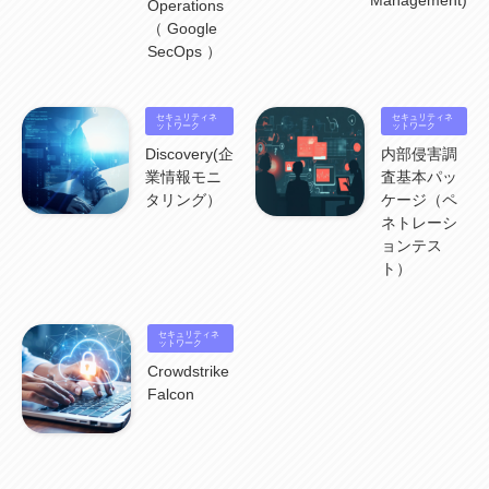
Management)
IBM webMethods Integration
(1)
Mulesoft Anypoint Platform
(1)
Operations
IBM webMethods API Management
(1)
IBM API Connect
(1)
cdp
(3)
（ Google
Engage Cros
(11)
動画
(5)
CES2025
(1)
OpenAI
(2)
Sora
(2)
Redshift
(1)
SecOps ）
どこでも学べる！あなたのためのナレッジセミナー
(5)
ECS
(1)
コンテナ
(3)
QuickSight
(1)
AI Agent
(4)
AIエージェント
(8)
Excel
(1)
iDoperation
(1)
不正アクセス
(1)
新入社員
(3)
セキュリティインシデント
(3)
インシデント
(4)
セキュリティネ
セキュリティネ
GenAI
(4)
USB
(1)
ットワーク
議事録
(1)
自動化
(1)
ISO20022
(2)
交通費精算
ットワーク
(9)
USBメモリ
(1)
Think
(1)
外国送金
(1)
電帳法（電子帳簿保存法）
(1)
Discovery(企
内部侵害調
暗号化通信プロトコル（TLS 1.3）
(1)
SDPF
(1)
RSAC2025
(1)
RSA Conference
(1)
業情報モニ
査基本パッ
RSAカンファレンス
(1)
セキュリティ意識
(1)
databricks
(2)
コラム
(18)
SFA
(1)
タリング）
ケージ（ペ
dataiku
(2)
Zscaler
(5)
Veo 3
(1)
AI動画生成
(2)
イベントレポート
(1)
Qilin
(1)
ネトレーシ
RaaS
(3)
サプライチェーン
(2)
Z-FILTER
(1)
Gemini
(2)
セキュリティ教育
(2)
ョンテス
未経験
(1)
MFA
(1)
データファブリック
(1)
データレイクハウスソリューション
(1)
ト）
CES 2026
(2)
ゼロトラストネットワーク
(3)
watsonx Orchestrate
(4)
Slack
(2)
wxo
(1)
プリビルドエージェント
(1)
自工会ガイドライン
(1)
脆弱性診断
(1)
SIEM
(1)
LLM
(1)
watsonx.ai
(1)
2025Zscalerアドカレンダー
(1)
#2025Zscalerアドカレンダー
(1)
Red Hat OpenShift
(2)
インフラモダナイズ
(2)
セキュリティネ
ットワーク
脱VMware
(2)
サイバーセキュリティ
(2)
IBM Cloud
(1)
Alteryx
(5)
Project BOB
(2)
Crowdstrike
AI駆動型開発
(3)
Bob
(6)
Antigravity
(3)
AI駆動開発
(4)
Falcon
NI+Cインシデント緊急収束サービス
(1)
キャンペーン
(1)
DX開発
(3)
スマートゴー
(3)
Smart Go
(3)
AI駆動開発、Project BOB、生成AI活用
(1)
Bobathon
(3)
Alteryx One
(3)
ランサムウェア対策
(1)
Flow
(1)
Veo3.1
(1)
Apache Iceberg
(1)
パスキー
(1)
パスワードレス
(2)
AISecurity
(1)
SecurityforAI
(1)
AIforSecurity
(1)
受発注業務
(1)
部品サプライヤー
(1)
ALog
(1)
NI+Cセキュリティアリーナ
(1)