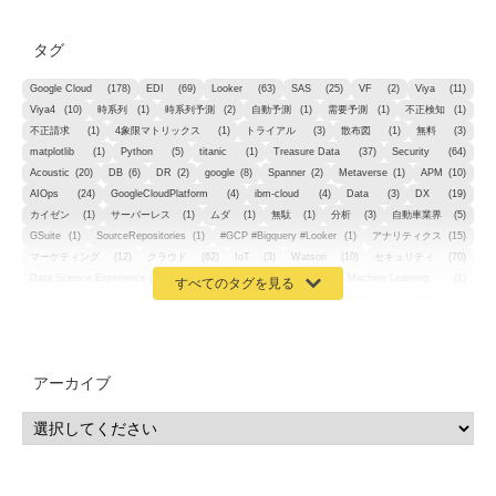
タグ
Google Cloud
(178)
EDI
(69)
Looker
(63)
SAS
(25)
VF
(2)
Viya
(11)
Viya4
(10)
時系列
(1)
時系列予測
(2)
自動予測
(1)
需要予測
(1)
不正検知
(1)
不正請求
(1)
4象限マトリックス
(1)
トライアル
(3)
散布図
(1)
無料
(3)
matplotlib
(1)
Python
(5)
titanic
(1)
Treasure Data
(37)
Security
(64)
Acoustic
(20)
DB
(6)
DR
(2)
google
(8)
Spanner
(2)
Metaverse
(1)
APM
(10)
AIOps
(24)
GoogleCloudPlatform
(4)
ibm-cloud
(4)
Data
(3)
DX
(19)
カイゼン
(1)
サーバーレス
(1)
ムダ
(1)
無駄
(1)
分析
(3)
自動車業界
(5)
GSuite
(1)
SourceRepositories
(1)
#GCP #Bigquery #Looker
(1)
アナリティクス
(15)
マーケティング
(12)
クラウド
(62)
IoT
(3)
Watson
(10)
セキュリティ
(70)
Data Science Experience (DSX)
(1)
Spark
(1)
Watson Machine Learning
(1)
オープンソース
(1)
チーム分析
(1)
機械学習
(3)
深層学習
(1)
DDI
(1)
QRadar
(1)
SOC
(2)
セキュリティ監視サービス
(3)
標的型サイバー攻撃対策
(1)
MSP
(15)
Google Workspace
(5)
量子コンピューティング
(1)
IBM
(3)
Quantum
(2)
CP4D
(5)
Oracle
(1)
Snowflake
(1)
脆弱性
(2)
脆弱性調査
(4)
API
(11)
アーカイブ
IBM i
(9)
モダナイズ
(11)
RPG
(1)
HubSpot
(16)
MA
(24)
営業支援
(2)
マーケティングオートメーション
(13)
SASE
(11)
データ利活用
(2)
GWS
(2)
AppSheet
(1)
Cloud Identity
(1)
Google Meet
(1)
Unica
(1)
メール配信
(1)
グループウェア
(1)
サスティナビリティ
(1)
脱炭素
(1)
SSE
(1)
Db2
(1)
Db2WoC
(1)
Db2Warehouse
(1)
Db2wh
(1)
IIAS
(1)
ランサムウェア
(13)
ARM
(5)
ChatGPT
(3)
EDR
(9)
セキュリティアリーナ
(2)
ローカル5G
(3)