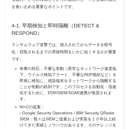
を食い止める重要なポイントです。
4-1. 早期検知と即時隔離（DETECT &
RESPOND）
ランサムウェア攻撃では、侵入されてからデータを暗号
化・窃取されるまでの滞留時間をいかに短くするかが重要
です。
有事の対応：
不審な挙動（異常なネットワーク速度低
下、ウイルス検知アラート、不審なRDP接続など）を
即座に検知し、感染端末をネットワークから隔離する
ことが初動の鉄則です。このプロセスを自動化・迅速
化するために、EDR/SIEM/SOAR連携が推奨されま
す。
NI+Cの提案：
◦ Google Security Operations / IBM Security QRadar
SIEM：我々はSIEMご提案および実装を１０年以上続
けてきた実績とノウハウがあります。そのナレッジを