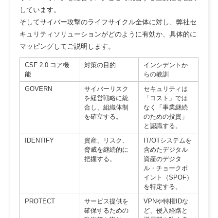
しています。
そしてサイバー攻撃のライフサイクル全体に対し、弊社セ
キュリティソリューションがどのように有効か、具体的に
マッピングしてご説明します。
CSF 2.0 コア機
対策の目的
インシデントか
能
らの教訓
GOVERN
サイバーリスク
セキュリティは
を経営戦略に統
「コスト」では
合し、組織体制
なく「事業継続
を確立する。
のための投資」
と認識する。
IDENTIFY
資産、リスク、
IT/OTシステムを
脅威を継続的に
含めたデジタル
把握する。
資産のデジタ
ル・チョークポ
イント（SPOF）
を特定する。
PROTECT
サービス提供を
VPNや特権IDな
確保するための
ど、侵入経路と