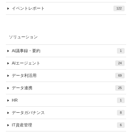
イベントレポート
122
ソリューション
AI議事録・要約
1
AIエージェント
24
データ利活用
69
データ連携
25
HR
1
データガバナンス
8
IT資産管理
6