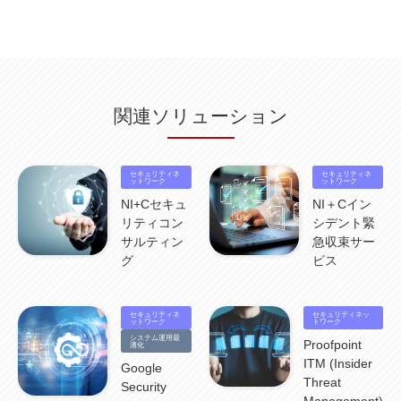
無線
(4)
ETL
(3)
IICS
(5)
illumio
(6)
マイクロセグメンテーション
(6)
サイバー攻撃
(9)
AWS
(13)
SPSS
(2)
SPSS Modeler
(4)
ライセンス
(1)
データ分析
(3)
タブレット端末サービス
(1)
BigQuery
(1)
CRM
(9)
HubSpot CRM
(6)
ServiceNow
(4)
試験対策
(2)
ギガらく5G
(2)
BigFix
(4)
情報漏えい
(2)
内部不正
(5)
エンドポイント管理
(2)
Netskope
(4)
DLP
(2)
IBM Cloud Pak for Data
(2)
BMS
(1)
導入
(1)
プロセス
(1)
標準化
(1)
関連ソリューション
コールセンター
(1)
AI OCR
(1)
オンプレミス型
(1)
クラウド型
(1)
IDMC
(2)
DataStage
(5)
Web-EDI
(1)
DX化
(3)
Web API
(1)
# IDMC
(1)
# IICS
(1)
NICMA
(1)
製造業
(3)
プロトコル
(1)
Tableau
(2)
ペーパーレス
(1)
AI-OCR
(1)
BPO
(1)
FAX
(1)
FAX受注
(1)
自動連携
(2)
効率化
(2)
BI
(5)
金融
(1)
セキュリティネ
セキュリティネ
比較
(1)
情報漏洩
(6)
CSPM
ットワーク
(1)
設定ミス
(1)
PSTNマイグレ
(1)
2024年問題
ットワーク
(1)
ISDN終了
(1)
Guardium
(3)
海外イベント
(4)
イベント
(1)
AI for Security
(1)
NI+Cセキュ
NI＋Cイン
Security for AI
(1)
RSAC2024
(1)
RSA Conference 2024
(1)
パッチ管理
(3)
リティコン
シデント緊
資産管理
(1)
ILMT
(1)
IT資産管理
(2)
サブキャパシティーライセンス
(1)
サルティン
急収束サー
Flexera
(1)
MQ
(1)
データ連携
(1)
Verify
(5)
watsonx
(16)
生成AI
(26)
グ
ビス
Wi-Fi
(1)
データレイクハウス
(5)
watsonx.data
(3)
データベース
(3)
データウェアハウス
(3)
データレイク
(4)
DWH
(3)
RAG
(6)
AI
(14)
海外
(8)
ハッカソン
(6)
CES
(9)
若手
(8)
グローバル
(12)
musubiii
(6)
無線LAN
(1)
セキュリティネ
セキュリティネッ
データインテグレーション
(20)
生成AI活用
(11)
海外研修
(4)
インド
(4)
ットワーク
トワーク
Data Governance
(1)
Data Management
(1)
Lineage
(1)
パスワード
(2)
IDaaS
(2)
システム運用最
Proofpoint
適化
ID管理
(3)
API Connect
(1)
AWS Cognito
(1)
black hat
(2)
DEFCON
(2)
ITM (Insider
Google
BIツール
(1)
Ionic
(2)
SPSS CaDS
(1)
内部不正対策
(2)
特権ID管理
(3)
Threat
Security
IBM App Connect
(1)
Aspera
(1)
Aspera on Cloud
(1)
CrowdStrike
(3)