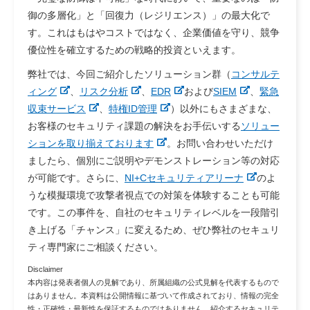
御の多層化」と「回復力（レジリエンス）」の最大化で
す。これはもはやコストではなく、企業価値を守り、競争
優位性を確立するための戦略的投資といえます。
弊社では、今回ご紹介したソリューション群（
コンサルテ
ィング
、
リスク分析
、
EDR
および
SIEM
、
緊急
収束サービス
、
特権ID管理
）以外にもさまざまな、
お客様のセキュリティ課題の解決をお手伝いする
ソリュー
ションを取り揃えております
。お問い合わせいただけ
ましたら、個別にご説明やデモンストレーション等の対応
が可能です。さらに、
NI+Cセキュリティアリーナ
のよ
うな模擬環境で攻撃者視点での対策を体験することも可能
です。この事件を、自社のセキュリティレベルを一段階引
き上げる「チャンス」に変えるため、ぜひ弊社のセキュリ
ティ専門家にご相談ください。
Disclaimer
本内容は発表者個人の見解であり、所属組織の公式見解を代表するもので
はありません。本資料は公開情報に基づいて作成されており、情報の完全
性・正確性・最新性を保証するものではありません。紹介するセキュリテ