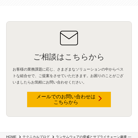
IBM Think 2026
(2)
SCS評価制度
(1)
サプライチェーン強化に向けたセキュリティ対策評価制度
(1)
マイグレーション
(1)
経費精算
(4)
AIツール
(1)
Fortinet
(1)
Fortigate
(1)
Fortibleed
(1)
ZDX
(1)
danect⁺
(1)
Treasure AI
(1)
AI議事録・要約
(1)
PLAUD - Plaud.ai
(1)
AI文字起こし・録音
(1)
ご相談はこちらから
お客様の業務課題に応じ、さまざまなソリューションの中からベス
トな組合せで、
ご提案をさせていただきます。お困りのことがござ
いましたらお気軽にお問い合わせください。
メールでのお問い合わせは
こちらから
ランサムウェアの脅威とサプライチェーン麻痺 —
HOME
テクニカルブログ