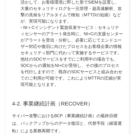
活かして、お客様環境に即した形でSIEMを設置し、
大量のセキュリティログを一元管理・超高速解析、攻
撃の兆候をリアルタイムで検知（MTTDの短縮）など
が、実現可能になります。
◦ NI＋Cインシデント緊急収束サービス：セキュリテ
ィセンサーのアラート発生時に、NI+Cの支援センター
がアラートを受信・分析し、必要に応じてエンドユー
ザー対応や復旧に向けたプロセスをお客様企業の情報
セキュリティ部門に代わって実施するサービスです。
他社のSOCサービスをすでにご利用中の場合でも、
SOCからの通知をNI+Cが受領し、その後のプロセス
を代行しますので、既存のSOCサービスと組み合わせ
てのご利用が可能です。これによりMTTRの圧縮が実
現可能となります。
4-2. 事業継続計画（RECOVER）
サイバー攻撃におけるBCP（事業継続計画）の最終目標
は、バックアップからのデータ復旧と、代替手段（縮退運
転）による業務再開です。