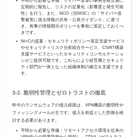
平時から必要な準備：
サイバー攻撃の事例を経営層に
定期的に報告し、リスクの定量化（影響度と発生可能
性）を行う。また、NCO（旧NISC）の「サイバー攻
撃被害に係る情報の共有・公表ガイダンス」に基づ
き、有事の情報開示ポリシーを事前に策定しておくべ
きです。
NI+Cの提案：
セキュリティポリシー策定支援サービス
やセキュリティリスク分析総合サービス、CSIRT構築
支援サービスといったセキュリティコンサルテーショ
ンがご提供可能です。これらにより経営層とセキュリ
ティ部門が一体となった組織体制の確立を支援できま
す。
3-2. 脆弱性管理とゼロトラストの徹底
昨今のランサムウェアの侵入経路は、VPN機器の脆弱性や
フィッシングメールが主です。侵入を前提とした防御を検
討する必要があります。
平時から必要な準備：
リモートアクセス環境を従来の
VPN中心の境界防御から脱却し、ZTNA（ゼロトラス