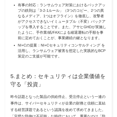
有事の対応：
ランサムウェア対策におけるバックアッ
プの鉄則は「3-2-1ルール」（3つのコピー、2つの異
なるメディア、1つはオフライン）を徹底し、攻撃者
がアクセスできないイミュータブル（不変）バックア
ップを導入することです。また、アサヒGHDが実施し
たように、手作業/紙/FAXによる縮退運転の手順を事
前に定めておくことが、事業継続の鍵となります。
NI+Cの提案：
NI+Cセキュリティコンサルティング を
活用し、ランサムウェア被害を想定した実践的なBCP
策定のご支援が可能です。
5.まとめ：セキュリティは企業価値を
守る「投資」
昨今話題となった製品の供給停止、受注停止という一連の
事件は、サイバーセキュリティが企業の財務と信頼に直結
する経営課題であるという認識を改めて求めてきました。
「完璧な防御は不可能」な時代において、重要なのは「防