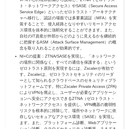
ト・ネットワークアクセス）やSASE（Secure Access
Service Edge）といったゼロトラスト・アーキテクチ
ャへ移行し、認証の場面では多要素認証（MFA）を実
装することで、侵入経路となりやすいリモートアクセ
ス環境を抜本的に強靭化することができます。また、
自社のIT資産が外部からどのように見えるかを継続的
に把握するASM（Attack Surface Management）の概
念を取り入れることが効果的です。
NI+Cの提案：
ZTNA/SASEを実現し、「ネットワーク
の場所に関係なく、すべての通信を保護する」という
ゼロトラスト原則を実現するには、Zscalerが有効で
す。Zscalerは、ゼロトラストセキュリティのリーダ
ーとして知られるクラウドベースのセキュリティプラ
ットフォームです。特にZscaler Private Access (ZPA)
によりVPNを廃止し、ユーザーが必要なアプリケーシ
ョンへ安全にアクセスできるZTNA（ゼロトラスト・
ネットワークアクセス）を提供し、VPN機器の脆弱性
リスクを根本的に排除して、場所やネットワークに依
存しないセキュアなアクセス環境（SASE）を実現し
ます。また、プラットフォーム診断、Webアプリケー
ション診断、クラウドセキュリティ診断等、さまざま