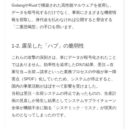
GolangやRustで構築された高性能マルウェアを使用し、
データを暗号化するだけでなく、事前にさまざまな機密情
報を窃取し、身代金を払わなければ公開すると脅迫する
「二重恐喝型」の手口を用います。
1-2. 露呈した「ハブ」の脆弱性
これらの攻撃の深刻さは、単にデータが暗号化されたこと
ではありません。効率性を追求したDXの結果、受注→在
庫引当→出荷→請求といった業務プロセスの中核が単一障
害点（SPOF）化していたため、システムが停止すると、
国内の事業活動がほぼすべて影響を受けました。
当初は受注・出荷システムの停止であったものの、生産計
画の見直しが発生し結果としてシステムサプライチェーン
全体が機能不全に陥る「システミック・リスク」が現実の
ものとなってしまったのです。