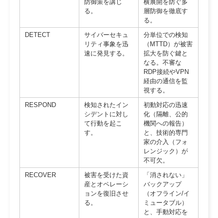
防御策を講じ
横展開を防ぐ多
る。
層防御を徹底す
る。
DETECT
サイバーセキュ
分単位での検知
リティ事象を迅
（MTTD）が被害
速に発見する。
拡大を防ぐ鍵と
なる。不審な
RDP接続やVPN
経由の通信を監
視する。
RESPOND
検知されたイン
初動対応の迅速
シデントに対し
化（隔離、公的
て行動を起こ
機関への報告）
す。
と、技術的専門
家の介入（フォ
レンジック）が
不可欠。
RECOVER
被害を受けた資
「消されない」
産とオペレーシ
バックアップ
ョンを復旧させ
（オフライン/イ
る。
ミュータブル）
と、手動対応を