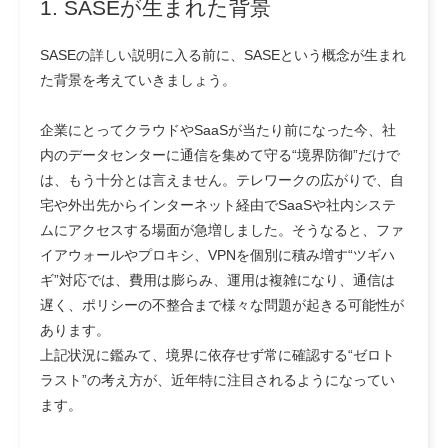
1. SASEが生まれた背景
SASEの詳しい説明に入る前に、SASEという概念が生まれ
た背景を考えていきましょう。
企業にとってクラウドやSaaSが当たり前になった今、社
内のデータセンターに通信を集めて守る“境界防御”だけで
は、もう十分とは言えません。テレワークの広がりで、自
宅や外出先からインターネット経由でSaaSや社内システ
ムにアクセスする場面が急増しました。そうなると、ファ
イアウォールやプロキシ、VPNを個別に積み増す“ツギハ
ギ”対応では、費用は膨らみ、運用は複雑になり、通信は
遅く、ポリシーの不整合まで様々な問題が起きる可能性が
あります。
上記状況に鑑みて、境界に依存せず常に確認する“ゼロト
ラスト”の考え方が、近年特に注目されるようになってい
ます。