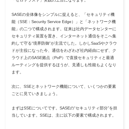
「ゼロトラスト」実践の土台になります。
SASEの全体像をシンプルに捉えると、「セキュリティ機
能（SSE：Security Service Edge）」と「ネットワーク機
能」の二つで構成されます。従来は社内データセンターに
セキュリティ装置を置き、インターネット通信をそこへ集
約して守る“境界防御”が主流でした。しかしSaaSやクラウ
ドが主役になった今、通信をわざわざ社内経由にせず、ク
ラウド上のSASE拠点（PoP）で直接セキュリティと最適
ルーティングを提供するほうが、見通しも性能もよくなり
ます。
次に、SSEとネットワーク機能について、いくつかの要素
ごとに見ていきましょう。
まずはSSEについてです。SASEの“セキュリティ部分”を担
当しています。SSEは、主に以下の要素で構成されます。