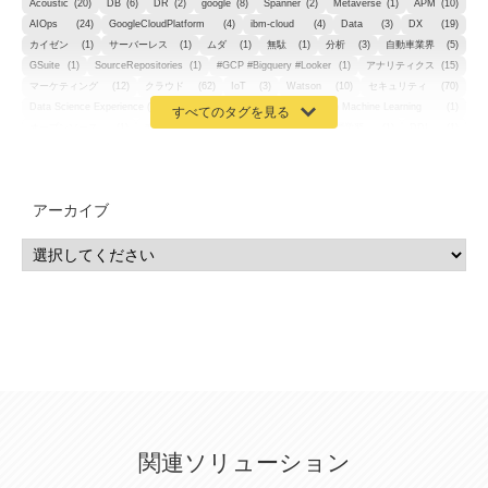
Acoustic
(20)
DB
(6)
DR
(2)
google
(8)
Spanner
(2)
Metaverse
(1)
APM
(10)
AIOps
(24)
GoogleCloudPlatform
(4)
ibm-cloud
(4)
Data
(3)
DX
(19)
カイゼン
(1)
サーバーレス
(1)
ムダ
(1)
無駄
(1)
分析
(3)
自動車業界
(5)
GSuite
(1)
SourceRepositories
(1)
#GCP #Bigquery #Looker
(1)
アナリティクス
(15)
マーケティング
(12)
クラウド
(62)
IoT
(3)
Watson
(10)
セキュリティ
(70)
Data Science Experience (DSX)
(1)
Spark
(1)
Watson Machine Learning
(1)
オープンソース
(1)
チーム分析
(1)
機械学習
(3)
深層学習
(1)
DDI
(1)
QRadar
(1)
SOC
(2)
セキュリティ監視サービス
(3)
標的型サイバー攻撃対策
(1)
MSP
(15)
Google Workspace
(5)
量子コンピューティング
(1)
IBM
(3)
Quantum
(2)
CP4D
(5)
Oracle
(1)
Snowflake
(1)
脆弱性
(2)
脆弱性調査
(4)
API
(11)
アーカイブ
IBM i
(9)
モダナイズ
(11)
RPG
(1)
HubSpot
(16)
MA
(24)
営業支援
(2)
マーケティングオートメーション
(13)
SASE
(11)
データ利活用
(2)
GWS
(2)
AppSheet
(1)
Cloud Identity
(1)
Google Meet
(1)
Unica
(1)
メール配信
(1)
グループウェア
(1)
サスティナビリティ
(1)
脱炭素
(1)
SSE
(1)
Db2
(1)
Db2WoC
(1)
Db2Warehouse
(1)
Db2wh
(1)
IIAS
(1)
ランサムウェア
(13)
ARM
(5)
ChatGPT
(3)
EDR
(9)
セキュリティアリーナ
(2)
ローカル5G
(3)
無線
(4)
ETL
(3)
IICS
(5)
illumio
(6)
マイクロセグメンテーション
(6)
サイバー攻撃
(9)
AWS
(13)
SPSS
(2)
SPSS Modeler
(4)
ライセンス
(1)
データ分析
(3)
タブレット端末サービス
(1)
BigQuery
(1)
CRM
(9)
HubSpot CRM
(6)
ServiceNow
(4)
試験対策
(2)
ギガらく5G
(2)
BigFix
(4)
情報漏えい
(2)
内部不正
(5)
エンドポイント管理
(2)
Netskope
(4)
DLP
(2)
IBM Cloud Pak for Data
(2)
BMS
(1)
導入
(1)
プロセス
(1)
標準化
(1)
関連ソリューション
コールセンター
(1)
AI OCR
(1)
オンプレミス型
(1)
クラウド型
(1)
IDMC
(2)
DataStage
(5)
Web-EDI
(1)
DX化
(3)
Web API
(1)
# IDMC
(1)
# IICS
(1)