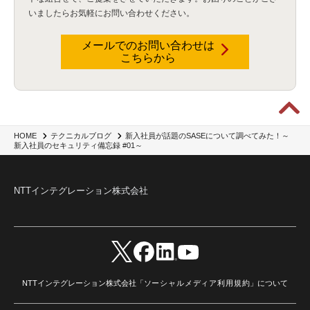
暗号化通信プロトコル（TLS 1.3）
(1)
SDPF
(1)
RSAC2025
(1)
RSA Conference
(1)
いましたらお気軽にお問い合わせください。
RSAカンファレンス
(1)
セキュリティ意識
(1)
databricks
(2)
コラム
(18)
SFA
(1)
dataiku
(2)
Zscaler
(5)
Veo 3
(1)
AI動画生成
(2)
イベントレポート
(1)
Qilin
(1)
RaaS
(3)
サプライチェーン
(2)
Z-FILTER
(1)
Gemini
(2)
セキュリティ教育
(2)
メールでのお問い合わせは
未経験
(1)
MFA
(1)
データファブリック
(1)
データレイクハウスソリューション
(1)
こちらから
CES 2026
(2)
ゼロトラストネットワーク
(3)
watsonx Orchestrate
(4)
Slack
(2)
wxo
(1)
プリビルドエージェント
(1)
自工会ガイドライン
(1)
脆弱性診断
(1)
SIEM
(1)
LLM
(1)
watsonx.ai
(1)
2025Zscalerアドカレンダー
(1)
#2025Zscalerアドカレンダー
(1)
Red Hat OpenShift
(2)
インフラモダナイズ
(2)
脱VMware
(2)
サイバーセキュリティ
(2)
IBM Cloud
(1)
Alteryx
(5)
Project BOB
(2)
AI駆動型開発
(3)
Bob
(6)
Antigravity
(3)
AI駆動開発
(4)
新入社員が話題のSASEについて調べてみた！～
HOME
テクニカルブログ
新入社員のセキュリティ備忘録 #01～
NI+Cインシデント緊急収束サービス
(1)
キャンペーン
(1)
DX開発
(3)
スマートゴー
(3)
Smart Go
(3)
AI駆動開発、Project BOB、生成AI活用
(1)
Bobathon
(3)
Alteryx One
(3)
ランサムウェア対策
(1)
Flow
(1)
Veo3.1
(1)
Apache Iceberg
(1)
パスキー
(1)
パスワードレス
(2)
AISecurity
(1)
SecurityforAI
(1)
AIforSecurity
(1)
NTTインテグレーション株式会社
受発注業務
(1)
部品サプライヤー
(1)
ALog
(1)
NI+Cセキュリティアリーナ
(1)
IBM Think 2026
(2)
SCS評価制度
(1)
サプライチェーン強化に向けたセキュリティ対策評価制度
(1)
マイグレーション
(1)
経費精算
(4)
AIツール
(1)
Fortinet
(1)
Fortigate
(1)
Fortibleed
(1)
ZDX
(1)
danect⁺
(1)
Treasure AI
(1)
AI議事録・要約
(1)
PLAUD - Plaud.ai
(1)
AI文字起こし・録音
(1)
NTTインテグレーション株式会社「
ソーシャルメディア利用規約
」について