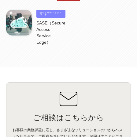
NICMA
(1)
製造業
(3)
プロトコル
(1)
Tableau
(2)
ペーパーレス
(1)
AI-OCR
(1)
BPO
(1)
FAX
(1)
FAX受注
(1)
自動連携
(2)
効率化
(2)
BI
(5)
金融
(1)
セキュリティネット
比較
(1)
情報漏洩
(6)
ワーク
CSPM
(1)
設定ミス
(1)
PSTNマイグレ
(1)
2024年問題
(1)
ISDN終了
(1)
Guardium
(3)
海外イベント
(4)
イベント
(1)
AI for Security
(1)
SASE（Secure
Security for AI
(1)
RSAC2024
(1)
RSA Conference 2024
(1)
パッチ管理
(3)
Access
資産管理
(1)
ILMT
(1)
IT資産管理
(2)
サブキャパシティーライセンス
(1)
Service
Flexera
(1)
MQ
(1)
データ連携
(1)
Verify
(5)
watsonx
(16)
生成AI
(26)
Edge）
Wi-Fi
(1)
データレイクハウス
(5)
watsonx.data
(3)
データベース
(3)
データウェアハウス
(3)
データレイク
(4)
DWH
(3)
RAG
(6)
AI
(14)
海外
(8)
ハッカソン
(6)
CES
(9)
若手
(8)
グローバル
(12)
musubiii
(6)
無線LAN
(1)
データインテグレーション
(20)
生成AI活用
(11)
海外研修
(4)
インド
(4)
Data Governance
(1)
Data Management
(1)
Lineage
(1)
パスワード
(2)
IDaaS
(2)
ID管理
(3)
API Connect
(1)
AWS Cognito
(1)
black hat
(2)
DEFCON
(2)
BIツール
(1)
Ionic
(2)
SPSS CaDS
(1)
内部不正対策
(2)
特権ID管理
(3)
IBM App Connect
(1)
Aspera
(1)
Aspera on Cloud
(1)
CrowdStrike
(3)
IBM webMethods Integration
(1)
Mulesoft Anypoint Platform
(1)
IBM webMethods API Management
(1)
IBM API Connect
(1)
cdp
(3)
Engage Cros
(11)
動画
(5)
CES2025
(1)
OpenAI
(2)
Sora
(2)
Redshift
(1)
どこでも学べる！あなたのためのナレッジセミナー
(5)
ECS
(1)
コンテナ
(3)
QuickSight
(1)
AI Agent
(4)
AIエージェント
(8)
Excel
(1)
iDoperation
(1)
ご相談はこちらから
不正アクセス
(1)
新入社員
(3)
セキュリティインシデント
(3)
インシデント
(4)
GenAI
(4)
USB
(1)
議事録
(1)
自動化
(1)
ISO20022
(2)
交通費精算
(9)
お客様の業務課題に応じ、さまざまなソリューションの中からベス
USBメモリ
(1)
Think
(1)
外国送金
(1)
電帳法（電子帳簿保存法）
(1)
トな組合せで、
ご提案をさせていただきます。お困りのことがござ