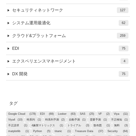
セキュリティネットワーク
127
システム運用最適化
62
クラウド&プラットフォーム
259
EDI
75
エクスペリエンスマネージメント
4
DX 開発
75
タグ
Google Cloud
(178)
EDI
(69)
Looker
(63)
SAS
(25)
VF
(2)
Viya
(11)
Viya4
(10)
時系列
(1)
時系列予測
(2)
自動予測
(1)
需要予測
(1)
不正検知
(1)
不正請求
(1)
4象限マトリックス
(1)
トライアル
(3)
散布図
(1)
無料
(3)
matplotlib
(1)
Python
(5)
titanic
(1)
Treasure Data
(37)
Security
(64)