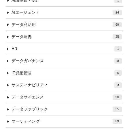
AI議事録・要約
1
AIエージェント
24
データ利活用
69
データ連携
25
HR
1
データガバナンス
8
IT資産管理
6
サスティナビリティ
3
データサイエンス
90
データファブリック
55
マーケティング
89