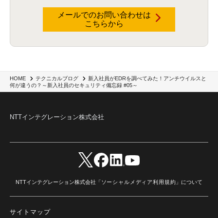
RSAカンファレンス
(1)
セキュリティ意識
(1)
databricks
(2)
コラム
(18)
SFA
(1)
dataiku
(2)
Zscaler
(5)
Veo 3
(1)
AI動画生成
(2)
イベントレポート
(1)
Qilin
(1)
メールでのお問い合わせは
RaaS
(3)
サプライチェーン
(2)
Z-FILTER
(1)
Gemini
(2)
セキュリティ教育
(2)
こちらから
未経験
(1)
MFA
(1)
データファブリック
(1)
データレイクハウスソリューション
(1)
CES 2026
(2)
ゼロトラストネットワーク
(3)
watsonx Orchestrate
(4)
Slack
(2)
wxo
(1)
プリビルドエージェント
(1)
自工会ガイドライン
(1)
脆弱性診断
(1)
SIEM
(1)
LLM
(1)
watsonx.ai
(1)
2025Zscalerアドカレンダー
(1)
#2025Zscalerアドカレンダー
(1)
Red Hat OpenShift
(2)
インフラモダナイズ
(2)
脱VMware
(2)
サイバーセキュリティ
(2)
IBM Cloud
(1)
Alteryx
(5)
Project BOB
(2)
新入社員がEDRを調べてみた！アンチウイルスと
HOME
テクニカルブログ
AI駆動型開発
(3)
Bob
(6)
Antigravity
(3)
AI駆動開発
(4)
何が違うの？～新入社員のセキュリティ備忘録 #05～
NI+Cインシデント緊急収束サービス
(1)
キャンペーン
(1)
DX開発
(3)
スマートゴー
(3)
Smart Go
(3)
AI駆動開発、Project BOB、生成AI活用
(1)
Bobathon
(3)
Alteryx One
(3)
ランサムウェア対策
(1)
Flow
(1)
Veo3.1
(1)
Apache Iceberg
(1)
パスキー
(1)
NTTインテグレーション株式会社
パスワードレス
(2)
AISecurity
(1)
SecurityforAI
(1)
AIforSecurity
(1)
受発注業務
(1)
部品サプライヤー
(1)
ALog
(1)
NI+Cセキュリティアリーナ
(1)
IBM Think 2026
(2)
SCS評価制度
(1)
サプライチェーン強化に向けたセキュリティ対策評価制度
(1)
マイグレーション
(1)
経費精算
(3)
AIツール
(1)
Fortinet
(1)
Fortigate
(1)
Fortibleed
(1)
ZDX
(1)
danect⁺
(1)
Treasure AI
(1)
AI議事録・要約
(1)
PLAUD - Plaud.ai
(1)
AI文字起こし・録音
(1)
NTTインテグレーション株式会社「
ソーシャルメディア利用規約
」について
サイトマップ