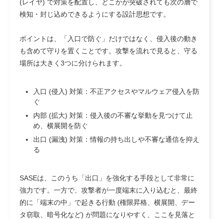
(レイヤ) で対策を配置し、どこかが突破されても次の層で
検知・封じ込めできるようにする設計思想です。
ポイントは、「入口で防ぐ」だけではなく、侵入後の動き
も含めて守りを置くことです。攻撃を流れで見ると、守る
場所は大きく3つに分けられます。
入口 (侵入) 対策：不正アクセスやマルウェア侵入を防
ぐ
内部 (拡大) 対策：侵入後の不審な挙動を見つけて止
め、横展開を防ぐ
出口 (漏洩) 対策：情報の持ち出しや不審な通信を抑え
る
SASEは、このうち「出口」を強化する手段として非常に
強力です。一方で、攻撃者が一度端末に入り込むと、最終
的に「端末の中」で起きる行動 (権限昇格、横展開、デー
タ窃取、暗号化など) が問題になりやすく、ここを見落と