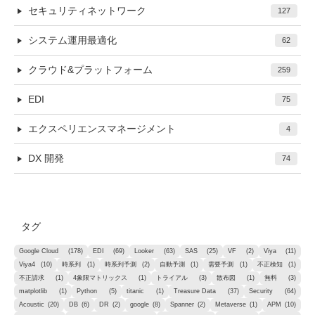
セキュリティネットワーク
127
システム運用最適化
62
クラウド&プラットフォーム
259
EDI
75
エクスペリエンスマネージメント
4
DX 開発
74
タグ
Google Cloud
(178)
EDI
(69)
Looker
(63)
SAS
(25)
VF
(2)
Viya
(11)
Viya4
(10)
時系列
(1)
時系列予測
(2)
自動予測
(1)
需要予測
(1)
不正検知
(1)
不正請求
(1)
4象限マトリックス
(1)
トライアル
(3)
散布図
(1)
無料
(3)
matplotlib
(1)
Python
(5)
titanic
(1)
Treasure Data
(37)
Security
(64)
Acoustic
(20)
DB
(6)
DR
(2)
google
(8)
Spanner
(2)
Metaverse
(1)
APM
(10)