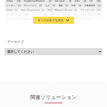
AIOps
(24)
GoogleCloudPlatform
(4)
ibm-cloud
(4)
Data
(3)
DX
(18)
カイゼン
(1)
サーバーレス
(1)
ムダ
(1)
無駄
(1)
分析
(3)
自動車業界
(5)
GSuite
(1)
SourceRepositories
(1)
#GCP #Bigquery #Looker
(1)
アナリティクス
(15)
マーケティング
(12)
クラウド
(62)
IoT
(3)
Watson
(10)
セキュリティ
(70)
Data Science Experience (DSX)
(1)
Spark
(1)
Watson Machine Learning
(1)
オープンソース
(1)
チーム分析
(1)
機械学習
(3)
深層学習
(1)
DDI
(1)
QRadar
(1)
SOC
(2)
セキュリティ監視サービス
(3)
標的型サイバー攻撃対策
(1)
MSP
(15)
Google Workspace
(5)
量子コンピューティング
(1)
IBM
(3)
Quantum
(2)
CP4D
(5)
Oracle
(1)
Snowflake
(1)
脆弱性
(2)
脆弱性調査
(4)
API
(11)
アーカイブ
IBM i
(9)
モダナイズ
(11)
RPG
(1)
HubSpot
(16)
MA
(24)
営業支援
(2)
マーケティングオートメーション
(13)
SASE
(11)
データ利活用
(2)
GWS
(2)
AppSheet
(1)
Cloud Identity
(1)
Google Meet
(1)
Unica
(1)
メール配信
(1)
グループウェア
(1)
サスティナビリティ
(1)
脱炭素
(1)
SSE
(1)
Db2
(1)
Db2WoC
(1)
Db2Warehouse
(1)
Db2wh
(1)
IIAS
(1)
ランサムウェア
(13)
ARM
(5)
ChatGPT
(3)
EDR
(9)
セキュリティアリーナ
(2)
ローカル5G
(3)
無線
(4)
ETL
(3)
IICS
(5)
illumio
(6)
マイクロセグメンテーション
(6)
サイバー攻撃
(9)
AWS
(13)
SPSS
(2)
SPSS Modeler
(4)
ライセンス
(1)
データ分析
(3)
タブレット端末サービス
(1)
BigQuery
(1)
CRM
(9)
HubSpot CRM
(6)
ServiceNow
(4)
試験対策
(2)
ギガらく5G
(2)
BigFix
(4)
情報漏えい
(2)
内部不正
(5)
エンドポイント管理
(2)
Netskope
(4)
DLP
(2)
IBM Cloud Pak for Data
(2)
BMS
(1)
導入
(1)
プロセス
(1)
標準化
(1)
関連ソリューション
コールセンター
(1)
AI OCR
(1)
オンプレミス型
(1)
クラウド型
(1)
IDMC
(2)
DataStage
(5)
Web-EDI
(1)
DX化
(3)
Web API
(1)
# IDMC
(1)
# IICS
(1)
NICMA
(1)
製造業
(3)
プロトコル
(1)
Tableau
(2)
ペーパーレス
(1)
AI-OCR
(1)