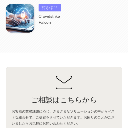
BPO
(1)
FAX
(1)
FAX受注
(1)
自動連携
(2)
効率化
(2)
BI
(5)
金融
(1)
セキュリティネ
比較
(1)
情報漏洩
(6)
CSPM
ットワーク
(1)
設定ミス
(1)
PSTNマイグレ
(1)
2024年問題
(1)
ISDN終了
(1)
Guardium
(3)
海外イベント
(4)
イベント
(1)
AI for Security
(1)
Crowdstrike
Security for AI
(1)
RSAC2024
(1)
RSA Conference 2024
(1)
パッチ管理
(3)
Falcon
資産管理
(1)
ILMT
(1)
IT資産管理
(2)
サブキャパシティーライセンス
(1)
Flexera
(1)
MQ
(1)
データ連携
(1)
Verify
(5)
watsonx
(16)
生成AI
(26)
Wi-Fi
(1)
データレイクハウス
(5)
watsonx.data
(3)
データベース
(3)
データウェアハウス
(3)
データレイク
(4)
DWH
(3)
RAG
(6)
AI
(14)
海外
(8)
ハッカソン
(6)
CES
(9)
若手
(8)
グローバル
(12)
musubiii
(6)
無線LAN
(1)
データインテグレーション
(20)
生成AI活用
(11)
海外研修
(4)
インド
(4)
Data Governance
(1)
Data Management
(1)
Lineage
(1)
パスワード
(2)
IDaaS
(2)
ID管理
(3)
API Connect
(1)
AWS Cognito
(1)
black hat
(2)
DEFCON
(2)
BIツール
(1)
Ionic
(2)
SPSS CaDS
(1)
内部不正対策
(2)
特権ID管理
(3)
IBM App Connect
(1)
Aspera
(1)
Aspera on Cloud
(1)
CrowdStrike
(3)
IBM webMethods Integration
(1)
Mulesoft Anypoint Platform
(1)
IBM webMethods API Management
(1)
IBM API Connect
(1)
cdp
(3)
Engage Cros
(11)
動画
(5)
CES2025
(1)
OpenAI
(2)
Sora
(2)
Redshift
(1)
どこでも学べる！あなたのためのナレッジセミナー
(5)
ECS
(1)
コンテナ
(3)
ご相談はこちらから
QuickSight
(1)
AI Agent
(4)
AIエージェント
(8)
Excel
(1)
iDoperation
(1)
不正アクセス
(1)
新入社員
(3)
セキュリティインシデント
(3)
インシデント
(4)
お客様の業務課題に応じ、さまざまなソリューションの中からベス
GenAI
(4)
USB
(1)
議事録
(1)
自動化
(1)
ISO20022
(2)
交通費精算
(8)
トな組合せで、
ご提案をさせていただきます。お困りのことがござ
USBメモリ
(1)
Think
(1)
外国送金
(1)
電帳法（電子帳簿保存法）
(1)
いましたらお気軽にお問い合わせください。
暗号化通信プロトコル（TLS 1.3）
(1)
SDPF
(1)
RSAC2025
(1)
RSA Conference
(1)