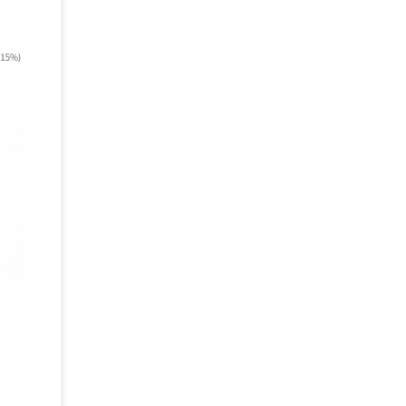
DEFCON
(2)
BIツール
(1)
Ionic
(2)
SPSS CaDS
(1)
内部不正対策
(2)
特権ID管理
(3)
IBM App Connect
(1)
Aspera
(1)
Aspera on Cloud
(1)
CrowdStrike
(3)
IBM webMethods Integration
(1)
Mulesoft Anypoint Platform
(1)
IBM webMethods API Management
(1)
IBM API Connect
(1)
cdp
(3)
Engage Cros
(11)
動画
(5)
CES2025
(1)
OpenAI
(2)
Sora
(2)
Redshift
(1)
どこでも学べる！あなたのためのナレッジセミナ
(5)
ー
ECS
(1)
コンテナ
(3)
QuickSight
(1)
AI Agent
(4)
AIエージェント
(8)
Excel
(1)
iDoperation
(1)
不正アクセス
(1)
新入社員
(3)
セキュリティインシデント
(3)
インシデント
(4)
GenAI
(4)
USB
(1)
議事録
(1)
自動化
(1)
ISO20022
(2)
交通費精算
(9)
USBメモリ
(1)
Think
(1)
外国送金
(1)
電帳法（電子帳簿保存法）
(1)
暗号化通信プロトコル（TLS 1.3）
(1)
SDPF
(1)
RSAC2025
(1)
RSA Conference
(1)