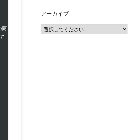
サーバーレス
(1)
ムダ
(1)
無駄
(1)
分析
(3)
自動車業界
(5)
GSuite
(1)
アーカイブ
SourceRepositories
(1)
#GCP #Bigquery #Looker
(1)
アナリティクス
(15)
の商
マーケティング
(12)
クラウド
(62)
IoT
(3)
て
Watson
(10)
セキュリティ
(70)
Data Science Experience (DSX)
(1)
Spark
(1)
Watson Machine Learning
(1)
オープンソース
(1)
チーム分析
(1)
機械学習
(3)
深層学習
(1)
DDI
(1)
QRadar
(1)
SOC
(2)
セキュリティ監視サービス
(3)
標的型サイバー攻撃対策
(1)
MSP
(15)
Google Workspace
(5)
量子コンピューティング
(1)
IBM
(3)
Quantum
(2)
CP4D
(5)
Oracle
(1)
Snowflake
(1)
脆弱性
(2)
脆弱性調査
(4)
API
(11)
IBM i
(9)
モダナイズ
(11)
RPG
(1)
HubSpot
(16)
MA
(24)
営業支援
(2)
マーケティングオートメーション
(13)
SASE
(11)
データ利活用
(2)
GWS
(2)
AppSheet
(1)
Cloud Identity
(1)
Google Meet
(1)
Unica
(1)