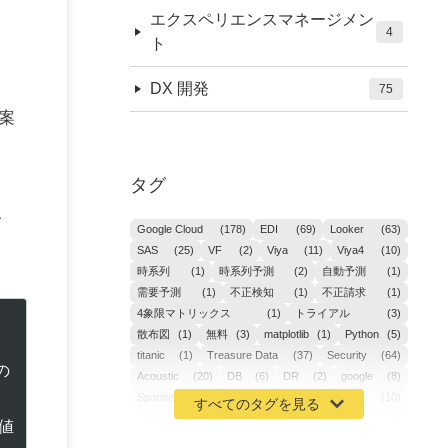
エクスペリエンスマネージメン
4
ト
DX 開発
75
案
タグ
、
Google Cloud
(178)
EDI
(69)
Looker
(63)
SAS
(25)
VF
(2)
Viya
(11)
Viya4
(10)
時系列
(1)
時系列予測
(2)
自動予測
(1)
需要予測
(1)
不正検知
(1)
不正請求
(1)
4象限マトリックス
(1)
トライアル
(3)
散布図
(1)
無料
(3)
matplotlib
(1)
Python
(5)
titanic
(1)
Treasure Data
(37)
Security
(64)
の
Acoustic
(20)
DB
(6)
DR
(2)
google
(8)
Spanner
(2)
Metaverse
(1)
APM
(10)
AIOps
(24)
GoogleCloudPlatform
(4)
値
ibm-cloud
(4)
Data
(3)
DX
(19)
カイゼン
(1)