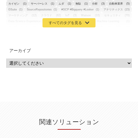
カイゼン
(1)
サーバーレス
(1)
ムダ
(1)
無駄
(1)
分析
(3)
自動車業界
(5)
GSuite
(1)
SourceRepositories
(1)
#GCP #Bigquery #Looker
(1)
アナリティクス
(15)
マーケティング
(12)
クラウド
(62)
IoT
(3)
Watson
(10)
セキュリティ
(70)
Data Science Experience (DSX)
(1)
Spark
(1)
Watson Machine Learning
(1)
オープンソース
(1)
チーム分析
(1)
機械学習
(3)
深層学習
(1)
DDI
(1)
QRadar
(1)
SOC
(2)
セキュリティ監視サービス
(3)
標的型サイバー攻撃対策
(1)
MSP
(15)
Google Workspace
(5)
量子コンピューティング
(1)
IBM
(3)
Quantum
(2)
CP4D
(5)
Oracle
(1)
Snowflake
(1)
脆弱性
(2)
脆弱性調査
(4)
API
(11)
アーカイブ
IBM i
(9)
モダナイズ
(11)
RPG
(1)
HubSpot
(16)
MA
(24)
営業支援
(2)
マーケティングオートメーション
(13)
SASE
(11)
データ利活用
(2)
GWS
(2)
AppSheet
(1)
Cloud Identity
(1)
Google Meet
(1)
Unica
(1)
メール配信
(1)
グループウェア
(1)
サスティナビリティ
(1)
脱炭素
(1)
SSE
(1)
Db2
(1)
Db2WoC
(1)
Db2Warehouse
(1)
Db2wh
(1)
IIAS
(1)
ランサムウェア
(13)
ARM
(5)
ChatGPT
(3)
EDR
(9)
セキュリティアリーナ
(2)
ローカル5G
(3)
無線
(4)
ETL
(3)
IICS
(5)
illumio
(6)
マイクロセグメンテーション
(6)
サイバー攻撃
(9)
AWS
(13)
SPSS
(2)
SPSS Modeler
(4)
ライセンス
(1)
データ分析
(3)
タブレット端末サービス
(1)
BigQuery
(1)
CRM
(9)
HubSpot CRM
(6)
ServiceNow
(4)
試験対策
(2)
ギガらく5G
(2)
BigFix
(4)
情報漏えい
(2)
内部不正
(5)
エンドポイント管理
(2)
Netskope
(4)
DLP
(2)
IBM Cloud Pak for Data
(2)
BMS
(1)
導入
(1)
プロセス
(1)
標準化
(1)
関連ソリューション
コールセンター
(1)
AI OCR
(1)
オンプレミス型
(1)
クラウド型
(1)
IDMC
(2)
DataStage
(5)
Web-EDI
(1)
DX化
(3)
Web API
(1)
# IDMC
(1)
# IICS
(1)
NICMA
(1)
製造業
(3)
プロトコル
(1)
Tableau
(2)
ペーパーレス
(1)
AI-OCR
(1)