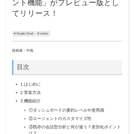
ント機能」がプレビュー版とし
てリリース！
# Google Cloud
# Looker
投稿者：中島
目次
1.はじめに
2.実装方法
3.機能紹介
①ダッシュボードの要約レベルや使用感
②エージェントのカスタマイズ性
③既存の会話型分析と何が違う？差別化ポイント
は？