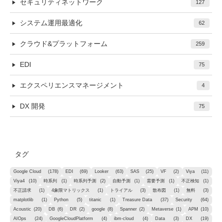
セキュリティネットワーク
127
システム運用最適化
62
クラウド&プラットフォーム
259
EDI
75
エクスペリエンスマネージメント
4
DX 開発
75
タグ
Google Cloud
(178)
EDI
(69)
Looker
(63)
SAS
(25)
VF
(2)
Viya
(11)
Viya4
(10)
時系列
(1)
時系列予測
(2)
自動予測
(1)
需要予測
(1)
不正検知
(1)
不正請求
(1)
4象限マトリックス
(1)
トライアル
(3)
散布図
(1)
無料
(3)
matplotlib
(1)
Python
(5)
titanic
(1)
Treasure Data
(37)
Security
(64)
Acoustic
(20)
DB
(6)
DR
(2)
google
(8)
Spanner
(2)
Metaverse
(1)
APM
(10)
AIOps
(24)
GoogleCloudPlatform
(4)
ibm-cloud
(4)
Data
(3)
DX
(19)