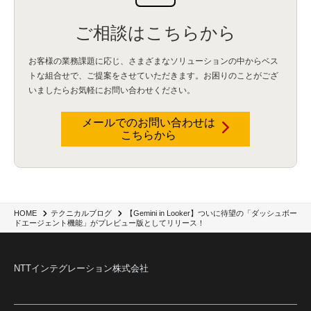
dataiku
(2)
Zscaler
(5)
Veo 3
(1)
AI動画生成
(2)
イベントレポート
(1)
Qilin
(1)
RaaS
(3)
サプライチェーン
(2)
Z-FILTER
(1)
Gemini
(2)
セキュリティ教育
(2)
ご相談はこちらから
未経験
(1)
MFA
(1)
データファブリック
(1)
データレイクハウスソリューション
(1)
CES 2026
(2)
ゼロトラストネットワーク
(3)
watsonx Orchestrate
(4)
Slack
(2)
wxo
(1)
プリビルドエージェント
(1)
自工会ガイドライン
(1)
脆弱性診断
(1)
お客様の業務課題に応じ、さまざまなソリューションの中からベス
SIEM
(1)
LLM
(1)
watsonx.ai
(1)
2025Zscalerアドカレンダー
(1)
トな組合せで、
ご提案をさせていただきます。お困りのことがござ
#2025Zscalerアドカレンダー
(1)
Red Hat OpenShift
(2)
インフラモダナイズ
(2)
いましたらお気軽にお問い合わせください。
脱VMware
(2)
サイバーセキュリティ
(2)
IBM Cloud
(1)
Alteryx
(5)
Project BOB
(2)
AI駆動型開発
(3)
Bob
(6)
Antigravity
(3)
AI駆動開発
(4)
メールでのお問い合わせは
NI+Cインシデント緊急収束サービス
(1)
キャンペーン
(1)
DX開発
(3)
スマートゴー
(3)
こちらから
Smart Go
(3)
AI駆動開発、Project BOB、生成AI活用
(1)
Bobathon
(3)
Alteryx One
(3)
ランサムウェア対策
(1)
Flow
(1)
Veo3.1
(1)
Apache Iceberg
(1)
パスキー
(1)
パスワードレス
(2)
AISecurity
(1)
SecurityforAI
(1)
AIforSecurity
(1)
受発注業務
(1)
部品サプライヤー
(1)
ALog
(1)
NI+Cセキュリティアリーナ
(1)
IBM Think 2026
(2)
SCS評価制度
(1)
サプライチェーン強化に向けたセキュリティ対策評価制度
(1)
マイグレーション
(1)
【Gemini in Looker】ついに待望の「ダッシュボー
HOME
テクニカルブログ
経費精算
(4)
AIツール
(1)
Fortinet
(1)
Fortigate
(1)
Fortibleed
(1)
ZDX
(1)
ドエージェント機能」がプレビュー版としてリリース！
danect⁺
(1)
Treasure AI
(1)
AI議事録・要約
(1)
PLAUD - Plaud.ai
(1)
AI文字起こし・録音
(1)
NTTインテグレーション株式会社