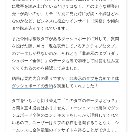
に数字を読み上げているだけではなく、どのような顧客の
売上が高いのか、カテゴリ別に見た時に好調・不調はどれ
なのかなど、ビジネスに役立つインサイト（洞察）や傾向
まで踏み込んでくれています。
また今回は複数タブがあるダッシュボードに対して、質問
を投げた際、AIは「現在表示しているアクティブなタブ」
のデータしか見ないのか、それとも「非表示のタブ（ダッ
シュボード全体）」のデータも裏で加味して回答を組み立
ててくれるのかを確認してみました。
結果は要約内容の通りですが、
非表示のタブを含めて全体
ダッシュボードの要約
を実施してくれました！
タブをいちいち切り替えて「このタブのデータはどう？」
と聞き直す必要はありません。エージェントは裏側でダッ
シュボード全体のコンテキストをしっかり理解してくれて
いるので、ユーザーはタブの存在を意識することなく、シ
ームレスに全体最適のインサイトを得ることができます。