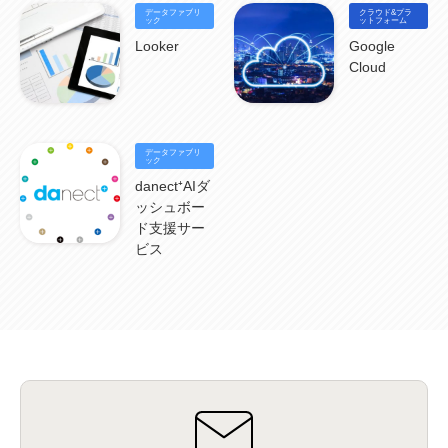
BPO
(1)
FAX
(1)
FAX受注
(1)
自動連携
(2)
効率化
(2)
BI
(5)
金融
(1)
データファブリ
クラウド&プラ
比較
(1)
情報漏洩
(6)
CSPM
ック
(1)
設定ミス
(1)
PSTNマイグレ
(1)
2024年問題
ットフォーム
(1)
ISDN終了
(1)
Guardium
(3)
海外イベント
(4)
イベント
(1)
AI for Security
(1)
Looker
Google
Security for AI
(1)
RSAC2024
(1)
RSA Conference 2024
(1)
パッチ管理
(3)
Cloud
資産管理
(1)
ILMT
(1)
IT資産管理
(2)
サブキャパシティーライセンス
(1)
Flexera
(1)
MQ
(1)
データ連携
(1)
Verify
(5)
watsonx
(16)
生成AI
(26)
Wi-Fi
(1)
データレイクハウス
(5)
watsonx.data
(3)
データベース
(3)
データウェアハウス
(3)
データレイク
(4)
DWH
(3)
RAG
(6)
AI
(14)
海外
(8)
データファブリ
ハッカソン
(6)
CES
(9)
若手
(8)
グローバル
(12)
musubiii
(6)
無線LAN
(1)
ック
データインテグレーション
(20)
生成AI活用
(11)
海外研修
(4)
インド
(4)
danect⁺AIダ
Data Governance
(1)
Data Management
(1)
Lineage
(1)
パスワード
(2)
IDaaS
(2)
ッシュボー
ID管理
(3)
API Connect
(1)
AWS Cognito
(1)
black hat
(2)
DEFCON
(2)
ド支援サー
BIツール
(1)
Ionic
(2)
SPSS CaDS
(1)
内部不正対策
(2)
特権ID管理
(3)
ビス
IBM App Connect
(1)
Aspera
(1)
Aspera on Cloud
(1)
CrowdStrike
(3)
IBM webMethods Integration
(1)
Mulesoft Anypoint Platform
(1)
IBM webMethods API Management
(1)
IBM API Connect
(1)
cdp
(3)
Engage Cros
(11)
動画
(5)
CES2025
(1)
OpenAI
(2)
Sora
(2)
Redshift
(1)
どこでも学べる！あなたのためのナレッジセミナー
(5)
ECS
(1)
コンテナ
(3)
QuickSight
(1)
AI Agent
(4)
AIエージェント
(8)
Excel
(1)
iDoperation
(1)
不正アクセス
(1)
新入社員
(3)
セキュリティインシデント
(3)
インシデント
(4)
GenAI
(4)
USB
(1)
議事録
(1)
自動化
(1)
ISO20022
(2)
交通費精算
(9)
USBメモリ
(1)
Think
(1)
外国送金
(1)
電帳法（電子帳簿保存法）
(1)
暗号化通信プロトコル（TLS 1.3）
(1)
SDPF
(1)
RSAC2025
(1)
RSA Conference
(1)
RSAカンファレンス
(1)
セキュリティ意識
(1)
databricks
(2)
コラム
(18)
SFA
(1)