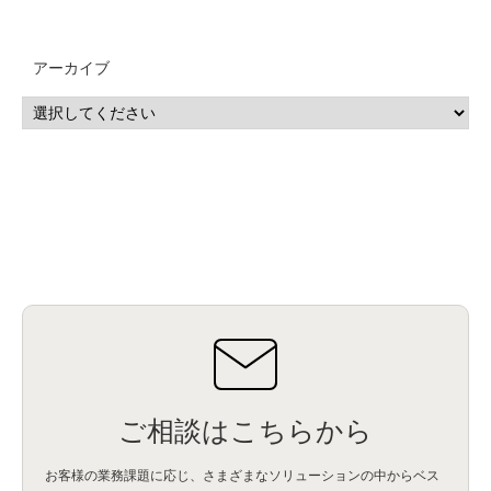
QRadar
(1)
SOC
(2)
セキュリティ監視サービス
(3)
標的型サイバー攻撃対策
(1)
MSP
(15)
Google Workspace
(5)
量子コンピューティング
(1)
IBM
(3)
Quantum
(2)
CP4D
(5)
Oracle
(1)
Snowflake
(1)
脆弱性
(2)
脆弱性調査
(4)
API
(11)
アーカイブ
IBM i
(9)
モダナイズ
(11)
RPG
(1)
HubSpot
(16)
MA
(24)
営業支援
(2)
マーケティングオートメーション
(13)
SASE
(11)
データ利活用
(2)
GWS
(2)
AppSheet
(1)
Cloud Identity
(1)
Google Meet
(1)
Unica
(1)
メール配信
(1)
グループウェア
(1)
サスティナビリティ
(1)
脱炭素
(1)
SSE
(1)
Db2
(1)
Db2WoC
(1)
Db2Warehouse
(1)
Db2wh
(1)
IIAS
(1)
ランサムウェア
(13)
ARM
(5)
ChatGPT
(3)
EDR
(9)
セキュリティアリーナ
(2)
ローカル5G
(3)
無線
(4)
ETL
(3)
IICS
(5)
illumio
(6)
マイクロセグメンテーション
(6)
サイバー攻撃
(9)
AWS
(13)
SPSS
(2)
SPSS Modeler
(4)
ライセンス
(1)
データ分析
(3)
タブレット端末サービス
(1)
BigQuery
(1)
CRM
(9)
HubSpot CRM
(6)
ServiceNow
(4)
試験対策
(2)
ギガらく5G
(2)
BigFix
(4)
情報漏えい
(2)
内部不正
(5)
エンドポイント管理
(2)
Netskope
(4)
DLP
(2)
IBM Cloud Pak for Data
(2)
BMS
(1)
導入
(1)
プロセス
(1)
標準化
(1)
コールセンター
(1)
AI OCR
(1)
オンプレミス型
(1)
クラウド型
(1)
IDMC
(2)
DataStage
(5)
Web-EDI
(1)
DX化
(3)
Web API
(1)
# IDMC
(1)
# IICS
(1)
NICMA
(1)
製造業
(3)
プロトコル
(1)
Tableau
(2)
ペーパーレス
(1)
AI-OCR
(1)
BPO
(1)
FAX
(1)
FAX受注
(1)
自動連携
(2)
効率化
(2)
BI
(5)
金融
(1)
比較
(1)
情報漏洩
(6)
CSPM
(1)
設定ミス
(1)
PSTNマイグレ
(1)
2024年問題
(1)
ご相談はこちらから
ISDN終了
(1)
Guardium
(3)
海外イベント
(4)
イベント
(1)
AI for Security
(1)
Security for AI
(1)
RSAC2024
(1)
RSA Conference 2024
(1)
パッチ管理
(3)
資産管理
(1)
ILMT
(1)
IT資産管理
(2)
サブキャパシティーライセンス
(1)
お客様の業務課題に応じ、さまざまなソリューションの中からベス
Flexera
(1)
MQ
(1)
データ連携
(1)
Verify
(5)
watsonx
(16)
生成AI
(26)