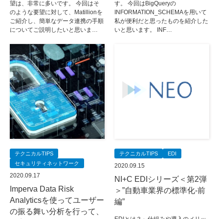
望は、非常に多いです。 今回はそ
す。 今回はBigQueryの
のような要望に対して、Matillionを
INFORMATION_SCHEMAを用いて
ご紹介し、簡単なデータ連携の手順
私が便利だと思ったものを紹介した
についてご説明したいと思いま…
いと思います。 INF…
テクニカルTIPS
テクニカルTIPS
EDI
セキュリティネットワーク
2020.09.15
2020.09.17
NI+C EDIシリーズ＜第2弾
Imperva Data Risk
＞”自動車業界の標準化-前
Analyticsを使ってユーザー
編”
の振る舞い分析を行って、