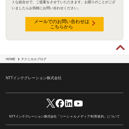
トな組合せで、
ご提案をさせていただきます。お困りのことがござ
Wi-Fi
(1)
データレイクハウス
(5)
watsonx.data
(3)
データベース
(3)
いましたらお気軽にお問い合わせください。
データウェアハウス
(3)
データレイク
(4)
DWH
(3)
RAG
(6)
AI
(14)
海外
(8)
ハッカソン
(6)
CES
(9)
若手
(8)
グローバル
(12)
musubiii
(6)
無線LAN
(1)
データインテグレーション
(20)
生成AI活用
(11)
海外研修
(4)
インド
(4)
メールでのお問い合わせは
こちらから
Data Governance
(1)
Data Management
(1)
Lineage
(1)
パスワード
(2)
IDaaS
(2)
ID管理
(3)
API Connect
(1)
AWS Cognito
(1)
black hat
(2)
DEFCON
(2)
BIツール
(1)
Ionic
(2)
SPSS CaDS
(1)
内部不正対策
(2)
特権ID管理
(3)
IBM App Connect
(1)
Aspera
(1)
Aspera on Cloud
(1)
CrowdStrike
(3)
IBM webMethods Integration
(1)
Mulesoft Anypoint Platform
(1)
IBM webMethods API Management
(1)
IBM API Connect
(1)
cdp
(3)
Engage Cros
(11)
動画
(5)
CES2025
(1)
OpenAI
(2)
Sora
(2)
Redshift
(1)
テクニカルブログ
HOME
どこでも学べる！あなたのためのナレッジセミナー
(5)
ECS
(1)
コンテナ
(3)
QuickSight
(1)
AI Agent
(4)
AIエージェント
(8)
Excel
(1)
iDoperation
(1)
不正アクセス
(1)
新入社員
(3)
セキュリティインシデント
(3)
インシデント
(4)
NTTインテグレーション株式会社
GenAI
(4)
USB
(1)
議事録
(1)
自動化
(1)
ISO20022
(2)
交通費精算
(8)
USBメモリ
(1)
Think
(1)
外国送金
(1)
電帳法（電子帳簿保存法）
(1)
暗号化通信プロトコル（TLS 1.3）
(1)
SDPF
(1)
RSAC2025
(1)
RSA Conference
(1)
RSAカンファレンス
(1)
セキュリティ意識
(1)
databricks
(2)
コラム
(18)
SFA
(1)
dataiku
(2)
Zscaler
(5)
Veo 3
(1)
AI動画生成
(2)
イベントレポート
(1)
Qilin
(1)
RaaS
(3)
サプライチェーン
(2)
Z-FILTER
(1)
Gemini
(2)
セキュリティ教育
(2)
未経験
(1)
MFA
(1)
データファブリック
(1)
データレイクハウスソリューション
(1)
NTTインテグレーション株式会社「
ソーシャルメディア利用規約
」について
CES 2026
(2)
ゼロトラストネットワーク
(3)
watsonx Orchestrate
(4)
Slack
(2)
wxo
(1)
プリビルドエージェント
(1)
自工会ガイドライン
(1)
脆弱性診断
(1)