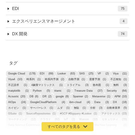
EDI
75
エクスペリエンスマネージメント
4
DX 開発
74
タグ
Google Cloud
(178)
EDI
(69)
Looker
(63)
SAS
(25)
VF
(2)
Viya
(11)
Viya4
(10)
時系列
(1)
時系列予測
(2)
自動予測
(1)
需要予測
(1)
不正検知
(1)
不正請求
(1)
4象限マトリックス
(1)
トライアル
(3)
散布図
(1)
無料
(3)
matplotlib
(1)
Python
(5)
titanic
(1)
Treasure Data
(37)
Security
(64)
Acoustic
(20)
DB
(6)
DR
(2)
google
(8)
Spanner
(2)
Metaverse
(1)
APM
(10)
AIOps
(24)
GoogleCloudPlatform
(4)
ibm-cloud
(4)
Data
(3)
DX
(18)
カイゼン
(1)
サーバーレス
(1)
ムダ
(1)
無駄
(1)
分析
(3)
自動車業界
(5)
GSuite
(1)
SourceRepositories
(1)
#GCP #Bigquery #Looker
(1)
アナリティクス
(15)
マーケティング
(12)
クラウド
(62)
IoT
(3)
Watson
(10)
セキュリティ
(70)
Data Science Experience (DSX)
(1)
Spark
(1)
Watson Machine Learning
(1)
オープンソース
(1)
チーム分析
(1)
機械学習
(3)
深層学習
(1)
DDI
(1)