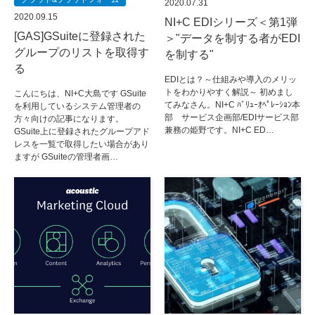
2020.07.31
2020.09.15
NI+C EDIシリーズ＜第1弾
[GAS]GSuiteに登録された
＞"データを制する者がEDI
グループのリストを取得す
を制する"
る
EDIとは？～仕組みや導入のメリッ
トをわかりやすく解説～ 初めまし
こんにちは、NI+C大島です GSuite
てみなさん。NI+C ﾊﾞﾘｭｰｵﾍﾟﾚｰｼｮﾝ本
を利用しているシステム管理者の
部 サービス企画部/EDIサービス部
方々向けの記事になります。
兼務の姫野です。NI+C ED…
GSuite上に登録されたグループアド
レスを一覧で取得したい場合があり
ますが GSuiteの管理者画…