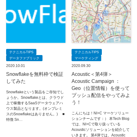
テクニカルTIPS
テクニカルTIPS
データファブリック
マーケティング
2020.10.01
2020.09.30
Snowflakeを無料枠で検証
Acoustic＜第4弾＞
してみた
Acoustic Campaign ：
Geo（位置情報）を使って
Snowflakeという製品をご存知でし
プッシュ配信をやってみよ
ょうか。Snowflakeとは、クラウド
う！
上で稼働するSaaSデータウェアハ
ウス製品となります。(オンプレミ
こんにちは！NI+C マーケソリュー
スのSnowflakeはありません。) ■
ションチームです：） 本Tech Blog
特徴 Sn…
では、NI+Cで取り扱っている
Acousticソリューションを紹介して
いきます。 第4弾では、Acoustic