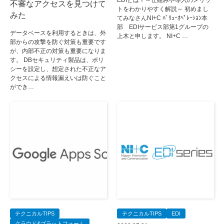
EDIとは？～仕組みや導入のメリッ
不審なアクセスを見つけて
トをわかりやすく解説～ 初めまし
みた
てみなさんNI+C ﾊﾞﾘｭｰｵﾍﾟﾚｰｼｮﾝ本
部 EDIサービス部第1グループの
データベースを利用するときは、外
上木と申します。 NI+C …
部からの攻撃を防ぐ対策も重要です
が、内部不正の対策も重要になりま
す。 DBセキュリティ製品は、ポリ
シーを設定し、想定された不正なア
クセスによる情報漏えいは防ぐこと
ができ…
テクニカルTIPS
テクニカルTIPS
EDI
クラウド&プラットフォーム