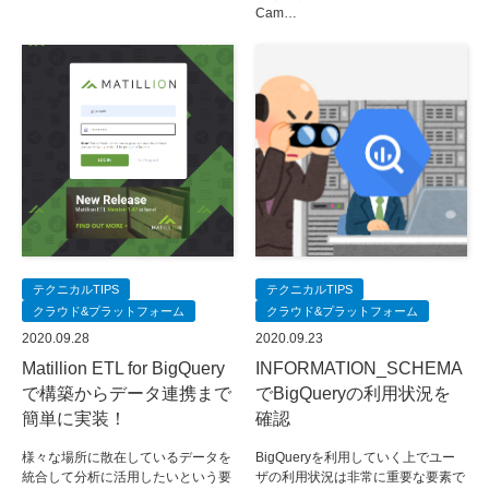
Cam…
テクニカルTIPS
テクニカルTIPS
クラウド&プラットフォーム
クラウド&プラットフォーム
2020.09.28
2020.09.23
Matillion ETL for BigQuery
INFORMATION_SCHEMA
で構築からデータ連携まで
でBigQueryの利用状況を
簡単に実装！
確認
様々な場所に散在しているデータを
BigQueryを利用していく上でユー
統合して分析に活用したいという要
ザの利用状況は非常に重要な要素で