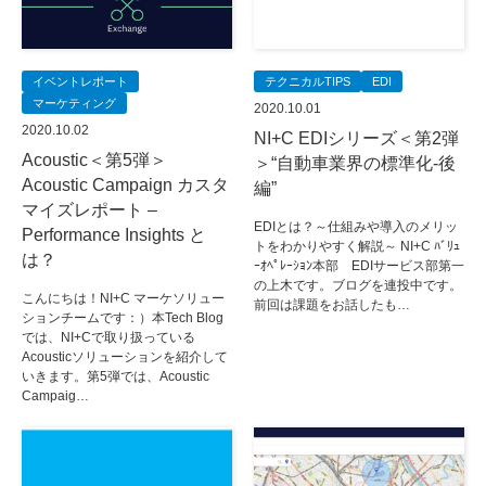
イベントレポート
テクニカルTIPS
EDI
マーケティング
2020.10.01
2020.10.02
NI+C EDIシリーズ＜第2弾
Acoustic＜第5弾＞
＞“自動車業界の標準化-後
Acoustic Campaign カスタ
編”
マイズレポート –
EDIとは？～仕組みや導入のメリッ
Performance Insights と
トをわかりやすく解説～ NI+C ﾊﾞﾘｭ
は？
ｰｵﾍﾟﾚｰｼｮﾝ本部 EDIサービス部第一
の上木です。ブログを連投中です。
こんにちは！NI+C マーケソリュー
前回は課題をお話したも…
ションチームです：）本Tech Blog
では、NI+Cで取り扱っている
Acousticソリューションを紹介して
いきます。第5弾では、Acoustic
Campaig…