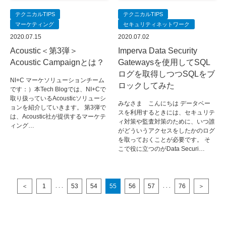
テクニカルTIPS
テクニカルTIPS
マーケティング
セキュリティネットワーク
2020.07.15
2020.07.02
Acoustic＜第3弾＞
Imperva Data Security
Acoustic Campaignとは？
Gatewaysを使用してSQL
ログを取得しつつSQLをブ
NI+C マーケソリューションチーム
ロックしてみた
です：）本Tech Blogでは、NI+Cで
取り扱っているAcousticソリューシ
みなさま こんにちは データベー
ョンを紹介していきます。 第3弾で
スを利用するときには、セキュリテ
は、Acoustic社が提供するマーケテ
ィ対策や監査対策のために、いつ誰
ィング…
がどういうアクセスをしたかのログ
を取っておくことが必要です。 そ
こで役に立つのがData Securi…
＜
1
53
54
55
56
57
76
＞
. . .
. . .