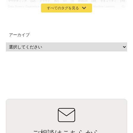
マーケティング
(12)
クラウド
(62)
IoT
(3)
Watson
(10)
セキュリティ
(70)
Data Science Experience (DSX)
(1)
Spark
(1)
Watson Machine Learning
(1)
オープンソース
(1)
チーム分析
(1)
機械学習
(3)
深層学習
(1)
DDI
(1)
QRadar
(1)
SOC
(2)
セキュリティ監視サービス
(3)
標的型サイバー攻撃対策
(1)
MSP
(15)
Google Workspace
(5)
量子コンピューティング
(1)
IBM
(3)
Quantum
(2)
CP4D
(5)
Oracle
(1)
Snowflake
(1)
脆弱性
(2)
脆弱性調査
(4)
API
(11)
アーカイブ
IBM i
(9)
モダナイズ
(11)
RPG
(1)
HubSpot
(16)
MA
(24)
営業支援
(2)
マーケティングオートメーション
(13)
SASE
(11)
データ利活用
(2)
GWS
(2)
AppSheet
(1)
Cloud Identity
(1)
Google Meet
(1)
Unica
(1)
メール配信
(1)
グループウェア
(1)
サスティナビリティ
(1)
脱炭素
(1)
SSE
(1)
Db2
(1)
Db2WoC
(1)
Db2Warehouse
(1)
Db2wh
(1)
IIAS
(1)
ランサムウェア
(13)
ARM
(5)
ChatGPT
(3)
EDR
(9)
セキュリティアリーナ
(2)
ローカル5G
(3)
無線
(4)
ETL
(3)
IICS
(5)
illumio
(6)
マイクロセグメンテーション
(6)
サイバー攻撃
(9)
AWS
(13)
SPSS
(2)
SPSS Modeler
(4)
ライセンス
(1)
データ分析
(3)
タブレット端末サービス
(1)
BigQuery
(1)
CRM
(9)
HubSpot CRM
(6)
ServiceNow
(4)
試験対策
(2)
ギガらく5G
(2)
BigFix
(4)
情報漏えい
(2)
内部不正
(5)
エンドポイント管理
(2)
Netskope
(4)
DLP
(2)
IBM Cloud Pak for Data
(2)
BMS
(1)
導入
(1)
プロセス
(1)
標準化
(1)
コールセンター
(1)
AI OCR
(1)
オンプレミス型
(1)
クラウド型
(1)
IDMC
(2)
DataStage
(5)
Web-EDI
(1)
DX化
(3)
Web API
(1)
# IDMC
(1)
# IICS
(1)
NICMA
(1)
製造業
(3)
プロトコル
(1)
Tableau
(2)
ペーパーレス
(1)
AI-OCR
(1)
BPO
(1)
FAX
(1)
FAX受注
(1)
自動連携
(2)
効率化
(2)
BI
(5)
金融
(1)
比較
(1)
情報漏洩
(6)
CSPM
(1)
設定ミス
(1)
PSTNマイグレ
(1)
2024年問題
(1)
ISDN終了
(1)
Guardium
(3)
海外イベント
(4)
イベント
(1)
AI for Security
(1)