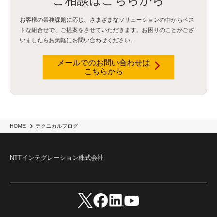
ご相談はこちらから
Security for AI
(1)
RSAC2024
(1)
RSA Conference 2024
(1)
パッチ管理
(3)
資産管理
(1)
ILMT
(1)
IT資産管理
(2)
サブキャパシティーライセンス
(1)
お客様の業務課題に応じ、さまざまなソリューションの中からベス
Flexera
(1)
MQ
(1)
データ連携
(1)
Verify
(5)
watsonx
(16)
生成AI
(26)
トな組合せで、
ご提案をさせていただきます。お困りのことがござ
Wi-Fi
(1)
データレイクハウス
(5)
watsonx.data
(3)
データベース
(3)
いましたらお気軽にお問い合わせください。
データウェアハウス
(3)
データレイク
(4)
DWH
(3)
RAG
(6)
AI
(14)
海外
(8)
ハッカソン
(6)
CES
(9)
若手
(8)
グローバル
(12)
musubiii
(6)
無線LAN
(1)
データインテグレーション
(20)
生成AI活用
(11)
海外研修
(4)
インド
(4)
メールでのお問い合わせは
こちらから
Data Governance
(1)
Data Management
(1)
Lineage
(1)
パスワード
(2)
IDaaS
(2)
ID管理
(3)
API Connect
(1)
AWS Cognito
(1)
black hat
(2)
DEFCON
(2)
BIツール
(1)
Ionic
(2)
SPSS CaDS
(1)
内部不正対策
(2)
特権ID管理
(3)
IBM App Connect
(1)
Aspera
(1)
Aspera on Cloud
(1)
CrowdStrike
(3)
IBM webMethods Integration
(1)
Mulesoft Anypoint Platform
(1)
IBM webMethods API Management
(1)
IBM API Connect
(1)
cdp
(3)
Engage Cros
(11)
動画
(5)
CES2025
(1)
OpenAI
(2)
Sora
(2)
Redshift
(1)
HOME
テクニカルブログ
どこでも学べる！あなたのためのナレッジセミナー
(5)
ECS
(1)
コンテナ
(3)
QuickSight
(1)
AI Agent
(4)
AIエージェント
(8)
Excel
(1)
iDoperation
(1)
不正アクセス
(1)
新入社員
(3)
セキュリティインシデント
(3)
インシデント
(4)
NTTインテグレーション株式会社
GenAI
(4)
USB
(1)
議事録
(1)
自動化
(1)
ISO20022
(2)
交通費精算
(8)
USBメモリ
(1)
Think
(1)
外国送金
(1)
電帳法（電子帳簿保存法）
(1)
暗号化通信プロトコル（TLS 1.3）
(1)
SDPF
(1)
RSAC2025
(1)
RSA Conference
(1)
RSAカンファレンス
(1)
セキュリティ意識
(1)
databricks
(2)
コラム
(18)
SFA
(1)
dataiku
(2)
Zscaler
(5)
Veo 3
(1)
AI動画生成
(2)
イベントレポート
(1)
Qilin
(1)
RaaS
(3)
サプライチェーン
(2)
Z-FILTER
(1)
Gemini
(2)
セキュリティ教育
(2)