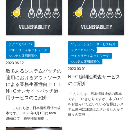
テクニカルTIPS
ソリューション・サービス紹介
セキュリティネットワーク
テクニカルTIPS
システム運用最適化
セキュリティネットワーク
システム運用最適化
2023.06.12
2023.03.01
数多あるシステムパッチの
NI+C脆弱性調査サービス
適用におけるアウトソース
のご紹介
による業務生産性向上！！
NI+Cオンサイトパッチ適
こんにちは、日本情報通信の坂本
用サービスのご紹介！
です。 いきなりですが、本ブログ
をお読みいただいている皆様はシス
こんにちは、日本情報通信の坂
テム運用に課題はございませんか？
本です。 2023年3月1日にTech
日々の業務…
Blogにて「脆弱性情報提…