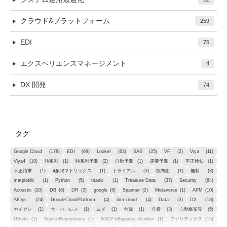
クラウド&プラットフォーム
259
EDI
75
エクスペリエンスマネージメント
4
DX 開発
74
タグ
Google Cloud
(178)
EDI
(69)
Looker
(63)
SAS
(25)
VF
(2)
Viya
(11)
Viya4
(10)
時系列
(1)
時系列予測
(2)
自動予測
(1)
需要予測
(1)
不正検知
(1)
不正請求
(1)
4象限マトリックス
(1)
トライアル
(3)
散布図
(1)
無料
(3)
matplotlib
(1)
Python
(5)
titanic
(1)
Treasure Data
(37)
Security
(64)
Acoustic
(20)
DB
(6)
DR
(2)
google
(8)
Spanner
(2)
Metaverse
(1)
APM
(10)
AIOps
(24)
GoogleCloudPlatform
(4)
ibm-cloud
(4)
Data
(3)
DX
(18)
カイゼン
(1)
サーバーレス
(1)
ムダ
(1)
無駄
(1)
分析
(3)
自動車業界
(5)
GSuite
(1)
SourceRepositories
(1)
#GCP #Bigquery #Looker
(1)
アナリティクス
(15)