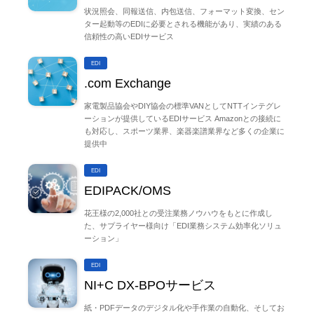
状況照会、同報送信、内包送信、フォーマット変換、セン
ター起動等のEDIに必要とされる機能があり、実績のある
信頼性の高いEDIサービス
EDI
.com Exchange
家電製品協会やDIY協会の標準VANとしてNTTインテグレ
ーションが提供しているEDIサービス Amazonとの接続に
も対応し、スポーツ業界、楽器楽譜業界など多くの企業に
提供中
EDI
EDIPACK/OMS
花王様の2,000社との受注業務ノウハウをもとに作成し
た、サプライヤー様向け「EDI業務システム効率化ソリュ
ーション」
EDI
NI+C DX-BPOサービス
紙・PDFデータのデジタル化や手作業の自動化、そしてお