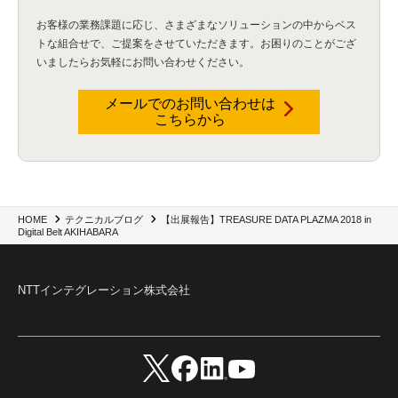
資産管理
(1)
ILMT
(1)
IT資産管理
(2)
サブキャパシティーライセンス
(1)
お客様の業務課題に応じ、さまざまなソリューションの中からベス
Flexera
(1)
MQ
(1)
データ連携
(1)
Verify
(5)
watsonx
(16)
生成AI
(26)
トな組合せで、
ご提案をさせていただきます。お困りのことがござ
Wi-Fi
(1)
データレイクハウス
(5)
watsonx.data
(3)
データベース
(3)
いましたらお気軽にお問い合わせください。
データウェアハウス
(3)
データレイク
(4)
DWH
(3)
RAG
(6)
AI
(14)
海外
(8)
ハッカソン
(6)
CES
(9)
若手
(8)
グローバル
(12)
musubiii
(6)
無線LAN
(1)
データインテグレーション
(20)
生成AI活用
(11)
海外研修
(4)
インド
(4)
メールでのお問い合わせは
こちらから
Data Governance
(1)
Data Management
(1)
Lineage
(1)
パスワード
(2)
IDaaS
(2)
ID管理
(3)
API Connect
(1)
AWS Cognito
(1)
black hat
(2)
DEFCON
(2)
BIツール
(1)
Ionic
(2)
SPSS CaDS
(1)
内部不正対策
(2)
特権ID管理
(3)
IBM App Connect
(1)
Aspera
(1)
Aspera on Cloud
(1)
CrowdStrike
(3)
IBM webMethods Integration
(1)
Mulesoft Anypoint Platform
(1)
IBM webMethods API Management
(1)
IBM API Connect
(1)
cdp
(3)
Engage Cros
(11)
動画
(5)
CES2025
(1)
OpenAI
(2)
Sora
(2)
Redshift
(1)
【出展報告】TREASURE DATA PLAZMA 2018 in
HOME
テクニカルブログ
Digital Belt AKIHABARA
どこでも学べる！あなたのためのナレッジセミナー
(5)
ECS
(1)
コンテナ
(3)
QuickSight
(1)
AI Agent
(4)
AIエージェント
(8)
Excel
(1)
iDoperation
(1)
不正アクセス
(1)
新入社員
(3)
セキュリティインシデント
(3)
インシデント
(4)
GenAI
(4)
USB
(1)
議事録
(1)
自動化
(1)
ISO20022
(2)
交通費精算
(9)
NTTインテグレーション株式会社
USBメモリ
(1)
Think
(1)
外国送金
(1)
電帳法（電子帳簿保存法）
(1)
暗号化通信プロトコル（TLS 1.3）
(1)
SDPF
(1)
RSAC2025
(1)
RSA Conference
(1)
RSAカンファレンス
(1)
セキュリティ意識
(1)
databricks
(2)
コラム
(18)
SFA
(1)
dataiku
(2)
Zscaler
(5)
Veo 3
(1)
AI動画生成
(2)
イベントレポート
(1)
Qilin
(1)
RaaS
(3)
サプライチェーン
(2)
Z-FILTER
(1)
Gemini
(2)
セキュリティ教育
(2)
未経験
(1)
MFA
(1)
データファブリック
(1)
データレイクハウスソリューション
(1)