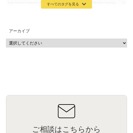
Data Science Experience (DSX)
(1)
Spark
(1)
Watson Machine Learning
(1)
オープンソース
(1)
チーム分析
(1)
機械学習
(3)
深層学習
(1)
DDI
(1)
QRadar
(1)
SOC
(2)
セキュリティ監視サービス
(3)
標的型サイバー攻撃対策
(1)
MSP
(15)
Google Workspace
(5)
量子コンピューティング
(1)
IBM
(3)
Quantum
(2)
CP4D
(5)
Oracle
(1)
Snowflake
(1)
脆弱性
(2)
脆弱性調査
(4)
API
(11)
アーカイブ
IBM i
(9)
モダナイズ
(11)
RPG
(1)
HubSpot
(16)
MA
(24)
営業支援
(2)
マーケティングオートメーション
(13)
SASE
(11)
データ利活用
(2)
GWS
(2)
AppSheet
(1)
Cloud Identity
(1)
Google Meet
(1)
Unica
(1)
メール配信
(1)
グループウェア
(1)
サスティナビリティ
(1)
脱炭素
(1)
SSE
(1)
Db2
(1)
Db2WoC
(1)
Db2Warehouse
(1)
Db2wh
(1)
IIAS
(1)
ランサムウェア
(13)
ARM
(5)
ChatGPT
(3)
EDR
(9)
セキュリティアリーナ
(2)
ローカル5G
(3)
無線
(4)
ETL
(3)
IICS
(5)
illumio
(6)
マイクロセグメンテーション
(6)
サイバー攻撃
(9)
AWS
(13)
SPSS
(2)
SPSS Modeler
(4)
ライセンス
(1)
データ分析
(3)
タブレット端末サービス
(1)
BigQuery
(1)
CRM
(9)
HubSpot CRM
(6)
ServiceNow
(4)
試験対策
(2)
ギガらく5G
(2)
BigFix
(4)
情報漏えい
(2)
内部不正
(5)
エンドポイント管理
(2)
Netskope
(4)
DLP
(2)
IBM Cloud Pak for Data
(2)
BMS
(1)
導入
(1)
プロセス
(1)
標準化
(1)
コールセンター
(1)
AI OCR
(1)
オンプレミス型
(1)
クラウド型
(1)
IDMC
(2)
DataStage
(5)
Web-EDI
(1)
DX化
(3)
Web API
(1)
# IDMC
(1)
# IICS
(1)
NICMA
(1)
製造業
(3)
プロトコル
(1)
Tableau
(2)
ペーパーレス
(1)
AI-OCR
(1)
BPO
(1)
FAX
(1)
FAX受注
(1)
自動連携
(2)
効率化
(2)
BI
(5)
金融
(1)
比較
(1)
情報漏洩
(6)
CSPM
(1)
設定ミス
(1)
PSTNマイグレ
(1)
2024年問題
(1)
ご相談はこちらから
ISDN終了
(1)
Guardium
(3)
海外イベント
(4)
イベント
(1)
AI for Security
(1)
Security for AI
(1)
RSAC2024
(1)
RSA Conference 2024
(1)
パッチ管理
(3)