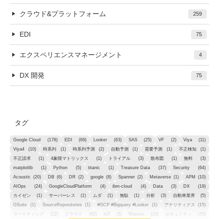
クラウド&プラットフォーム
259
EDI
75
エクスペリエンスマネージメント
4
DX 開発
75
タグ
Google Cloud
(178)
EDI
(69)
Looker
(63)
SAS
(25)
VF
(2)
Viya
(11)
Viya4
(10)
時系列
(1)
時系列予測
(2)
自動予測
(1)
需要予測
(1)
不正検知
(1)
不正請求
(1)
4象限マトリックス
(1)
トライアル
(3)
散布図
(1)
無料
(3)
matplotlib
(1)
Python
(5)
titanic
(1)
Treasure Data
(37)
Security
(64)
Acoustic
(20)
DB
(6)
DR
(2)
google
(8)
Spanner
(2)
Metaverse
(1)
APM
(10)
AIOps
(24)
GoogleCloudPlatform
(4)
ibm-cloud
(4)
Data
(3)
DX
(19)
カイゼン
(1)
サーバーレス
(1)
ムダ
(1)
無駄
(1)
分析
(3)
自動車業界
(5)
GSuite
(1)
SourceRepositories
(1)
#GCP #Bigquery #Looker
(1)
アナリティクス
(15)
マーケティング
(12)
クラウド
(62)
IoT
(3)
Watson
(10)
セキュリティ
(70)