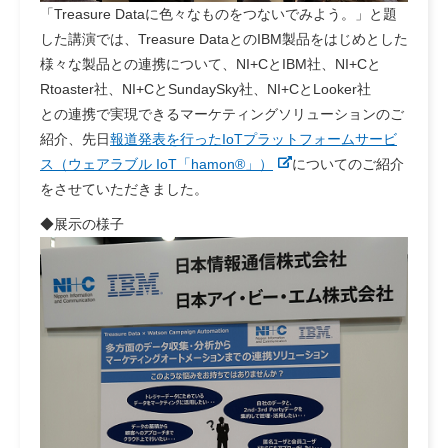
「Treasure Dataに色々なものをつないでみよう。」と題
した講演では、Treasure DataとのIBM製品をはじめとした
様々な製品との連携について、NI+CとIBM社、NI+Cと
Rtoaster社、NI+CとSundaySky社、NI+CとLooker社
との連携で実現できるマーケティングソリューションのご
紹介、先日
報道発表を行ったIoTプラットフォームサービ
ス（ウェアラブル IoT「hamon®」）
についてのご紹介
をさせていただきました。
◆展示の様子