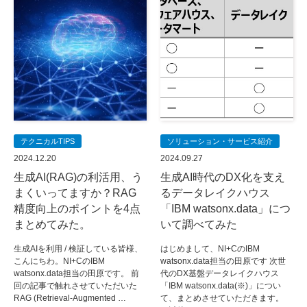
テクニカルTIPS
ソリューション・サービス紹介
2024.12.20
2024.09.27
生成AI(RAG)の利活用、う
生成AI時代のDX化を支え
まくいってますか？RAG
るデータレイクハウス
精度向上のポイントを4点
「IBM watsonx.data」につ
まとめてみた。
いて調べてみた
生成AIを利用 / 検証している皆様、
はじめまして、NI+CのIBM
こんにちわ。NI+CのIBM
watsonx.data担当の田原です 次世
watsonx.data担当の田原です。 前
代のDX基盤データレイクハウス
回の記事で触れさせていただいた
「IBM watsonx.data(※)」につい
RAG (Retrieval-Augmented …
て、まとめさせていただきます。