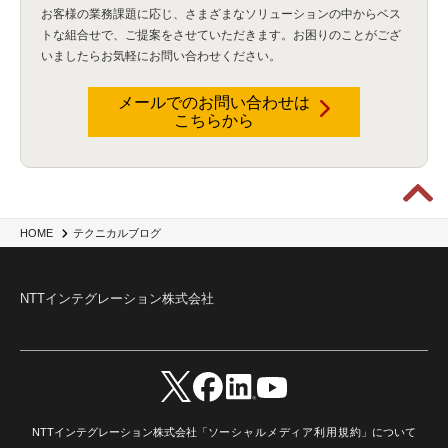
資産管理
(1)
ILMT
(1)
IT資産管理
(2)
サブキャパシティーライセンス
(1)
お客様の業務課題に応じ、さまざまなソリューションの中からベス
Flexera
(1)
MQ
(1)
データ連携
(1)
Verify
(5)
watsonx
(16)
生成AI
(26)
トな組合せで、
ご提案をさせていただきます。お困りのことがござ
Wi-Fi
(1)
データレイクハウス
(5)
watsonx.data
(3)
データベース
(3)
いましたらお気軽にお問い合わせください。
データウェアハウス
(3)
データレイク
(4)
DWH
(3)
RAG
(6)
AI
(14)
海外
(8)
ハッカソン
(6)
CES
(9)
若手
(8)
グローバル
(12)
musubiii
(6)
無線LAN
(1)
データインテグレーション
(20)
生成AI活用
(11)
海外研修
(4)
インド
(4)
メールでのお問い合わせは
こちらから
Data Governance
(1)
Data Management
(1)
Lineage
(1)
パスワード
(2)
IDaaS
(2)
ID管理
(3)
API Connect
(1)
AWS Cognito
(1)
black hat
(2)
DEFCON
(2)
BIツール
(1)
Ionic
(2)
SPSS CaDS
(1)
内部不正対策
(2)
特権ID管理
(3)
IBM App Connect
(1)
Aspera
(1)
Aspera on Cloud
(1)
CrowdStrike
(3)
IBM webMethods Integration
(1)
Mulesoft Anypoint Platform
(1)
IBM webMethods API Management
(1)
IBM API Connect
(1)
cdp
(3)
Engage Cros
(11)
動画
(5)
CES2025
(1)
OpenAI
(2)
Sora
(2)
Redshift
(1)
HOME
テクニカルブログ
どこでも学べる！あなたのためのナレッジセミナー
(5)
ECS
(1)
コンテナ
(3)
QuickSight
(1)
AI Agent
(4)
AIエージェント
(8)
Excel
(1)
iDoperation
(1)
不正アクセス
(1)
新入社員
(3)
セキュリティインシデント
(3)
インシデント
(4)
NTTインテグレーション株式会社
GenAI
(4)
USB
(1)
議事録
(1)
自動化
(1)
ISO20022
(2)
交通費精算
(9)
USBメモリ
(1)
Think
(1)
外国送金
(1)
電帳法（電子帳簿保存法）
(1)
暗号化通信プロトコル（TLS 1.3）
(1)
SDPF
(1)
RSAC2025
(1)
RSA Conference
(1)
RSAカンファレンス
(1)
セキュリティ意識
(1)
databricks
(2)
コラム
(18)
SFA
(1)
dataiku
(2)
Zscaler
(5)
Veo 3
(1)
AI動画生成
(2)
イベントレポート
(1)
Qilin
(1)
RaaS
(3)
サプライチェーン
(2)
Z-FILTER
(1)
Gemini
(2)
セキュリティ教育
(2)
未経験
(1)
MFA
(1)
データファブリック
(1)
データレイクハウスソリューション
(1)
NTTインテグレーション株式会社「
ソーシャルメディア利用規約
」について
CES 2026
(2)
ゼロトラストネットワーク
(3)
watsonx Orchestrate
(4)
Slack
(2)