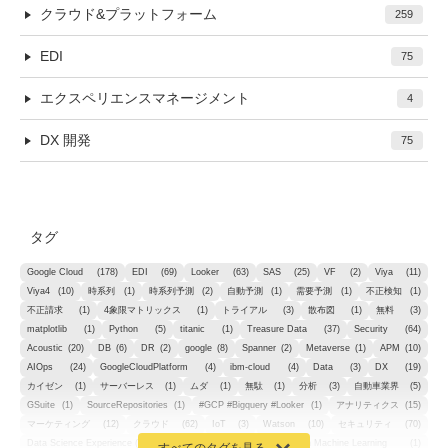
クラウド&プラットフォーム
259
EDI
75
エクスペリエンスマネージメント
4
DX 開発
75
タグ
Google Cloud
(178)
EDI
(69)
Looker
(63)
SAS
(25)
VF
(2)
Viya
(11)
Viya4
(10)
時系列
(1)
時系列予測
(2)
自動予測
(1)
需要予測
(1)
不正検知
(1)
不正請求
(1)
4象限マトリックス
(1)
トライアル
(3)
散布図
(1)
無料
(3)
matplotlib
(1)
Python
(5)
titanic
(1)
Treasure Data
(37)
Security
(64)
Acoustic
(20)
DB
(6)
DR
(2)
google
(8)
Spanner
(2)
Metaverse
(1)
APM
(10)
AIOps
(24)
GoogleCloudPlatform
(4)
ibm-cloud
(4)
Data
(3)
DX
(19)
カイゼン
(1)
サーバーレス
(1)
ムダ
(1)
無駄
(1)
分析
(3)
自動車業界
(5)
GSuite
(1)
SourceRepositories
(1)
#GCP #Bigquery #Looker
(1)
アナリティクス
(15)
マーケティング
(12)
クラウド
(62)
IoT
(3)
Watson
(10)
セキュリティ
(70)
Data Science Experience (DSX)
(1)
Spark
(1)
Watson Machine Learning
(1)