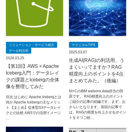
ソリューション・サービス紹介
テクニカルTIPS
データ利活用
2025.03.07
2026.03.25
生成AI(RAG)の利活用、う
【第1回】AWS × Apache
まくいってますか？RAG
Iceberg入門：データレイ
精度向上のポイントを4点
クの課題とIcebergの全体
まとめてみた。（後編）
像を整理してみた
NI+CのIBM watsonx.data担当の田
原です。 RAG精度向上のポイント
目次 はじめに Apache Icebergとは
ご紹介の記事の続編です。まず、お
何か Apache Icebergの主なメリッ
さらいとなります。前回の記事で
ト 【まとめ】従来型S3データレイ
は、RAGの精度を向上させるポイン
クとの比較 AWSでの活用イメージ
トを４つご紹…
…