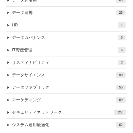
データ利活用
69
データ連携
25
HR
1
データガバナンス
8
IT資産管理
6
サスティナビリティ
3
データサイエンス
90
データファブリック
55
マーケティング
89
セキュリティネットワーク
127
システム運用最適化
62