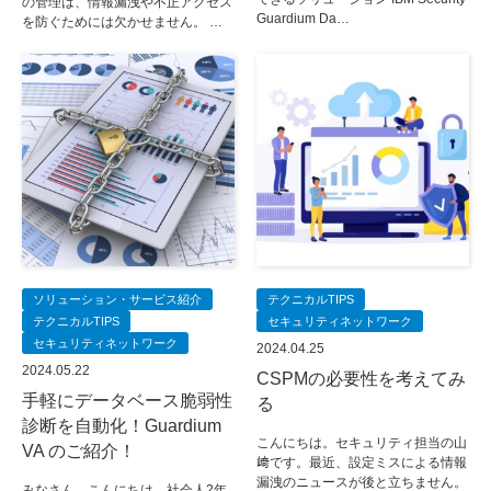
の管理は、情報漏洩や不正アクセス
Guardium Da…
を防ぐためには欠かせません。 …
ソリューション・サービス紹介
テクニカルTIPS
テクニカルTIPS
セキュリティネットワーク
セキュリティネットワーク
2024.04.25
2024.05.22
CSPMの必要性を考えてみ
手軽にデータベース脆弱性
る
診断を自動化！Guardium
こんにちは。セキュリティ担当の山
VA のご紹介！
﨑です。最近、設定ミスによる情報
漏洩のニュースが後と立ちません。
みなさん、こんにちは。社会人2年