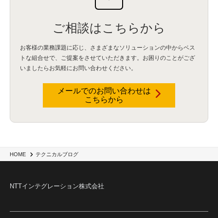
BPO
(1)
FAX
(1)
FAX受注
(1)
自動連携
(2)
効率化
(2)
BI
(5)
金融
(1)
比較
(1)
情報漏洩
(6)
CSPM
(1)
設定ミス
(1)
PSTNマイグレ
(1)
2024年問題
(1)
ご相談はこちらから
ISDN終了
(1)
Guardium
(3)
海外イベント
(4)
イベント
(1)
AI for Security
(1)
Security for AI
(1)
RSAC2024
(1)
RSA Conference 2024
(1)
パッチ管理
(3)
資産管理
(1)
ILMT
(1)
IT資産管理
(2)
サブキャパシティーライセンス
(1)
お客様の業務課題に応じ、さまざまなソリューションの中からベス
Flexera
(1)
MQ
(1)
データ連携
(1)
Verify
(5)
watsonx
(16)
生成AI
(26)
トな組合せで、
ご提案をさせていただきます。お困りのことがござ
Wi-Fi
(1)
データレイクハウス
(5)
watsonx.data
(3)
データベース
(3)
いましたらお気軽にお問い合わせください。
データウェアハウス
(3)
データレイク
(4)
DWH
(3)
RAG
(6)
AI
(14)
海外
(8)
ハッカソン
(6)
CES
(9)
若手
(8)
グローバル
(12)
musubiii
(6)
無線LAN
(1)
データインテグレーション
(20)
生成AI活用
(11)
海外研修
(4)
インド
(4)
メールでのお問い合わせは
こちらから
Data Governance
(1)
Data Management
(1)
Lineage
(1)
パスワード
(2)
IDaaS
(2)
ID管理
(3)
API Connect
(1)
AWS Cognito
(1)
black hat
(2)
DEFCON
(2)
BIツール
(1)
Ionic
(2)
SPSS CaDS
(1)
内部不正対策
(2)
特権ID管理
(3)
IBM App Connect
(1)
Aspera
(1)
Aspera on Cloud
(1)
CrowdStrike
(3)
IBM webMethods Integration
(1)
Mulesoft Anypoint Platform
(1)
IBM webMethods API Management
(1)
IBM API Connect
(1)
cdp
(3)
Engage Cros
(11)
動画
(5)
CES2025
(1)
OpenAI
(2)
Sora
(2)
Redshift
(1)
HOME
テクニカルブログ
どこでも学べる！あなたのためのナレッジセミナー
(5)
ECS
(1)
コンテナ
(3)
QuickSight
(1)
AI Agent
(4)
AIエージェント
(8)
Excel
(1)
iDoperation
(1)
不正アクセス
(1)
新入社員
(3)
セキュリティインシデント
(3)
インシデント
(4)
NTTインテグレーション株式会社
GenAI
(4)
USB
(1)
議事録
(1)
自動化
(1)
ISO20022
(2)
交通費精算
(8)
USBメモリ
(1)
Think
(1)
外国送金
(1)
電帳法（電子帳簿保存法）
(1)
暗号化通信プロトコル（TLS 1.3）
(1)
SDPF
(1)
RSAC2025
(1)
RSA Conference
(1)