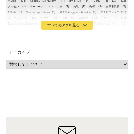
AIOps
(24)
GoogleCloudPlatform
(4)
ibm-cloud
(4)
Data
(3)
DX
(18)
カイゼン
(1)
サーバーレス
(1)
ムダ
(1)
無駄
(1)
分析
(3)
自動車業界
(5)
GSuite
(1)
SourceRepositories
(1)
#GCP #Bigquery #Looker
(1)
アナリティクス
(15)
マーケティング
(12)
クラウド
(62)
IoT
(3)
Watson
(10)
セキュリティ
(70)
Data Science Experience (DSX)
(1)
Spark
(1)
Watson Machine Learning
(1)
オープンソース
(1)
チーム分析
(1)
機械学習
(3)
深層学習
(1)
DDI
(1)
QRadar
(1)
SOC
(2)
セキュリティ監視サービス
(3)
標的型サイバー攻撃対策
(1)
MSP
(15)
Google Workspace
(5)
量子コンピューティング
(1)
IBM
(3)
Quantum
(2)
CP4D
(5)
Oracle
(1)
Snowflake
(1)
脆弱性
(2)
脆弱性調査
(4)
API
(11)
アーカイブ
IBM i
(9)
モダナイズ
(11)
RPG
(1)
HubSpot
(16)
MA
(24)
営業支援
(2)
マーケティングオートメーション
(13)
SASE
(11)
データ利活用
(2)
GWS
(2)
AppSheet
(1)
Cloud Identity
(1)
Google Meet
(1)
Unica
(1)
メール配信
(1)
グループウェア
(1)
サスティナビリティ
(1)
脱炭素
(1)
SSE
(1)
Db2
(1)
Db2WoC
(1)
Db2Warehouse
(1)
Db2wh
(1)
IIAS
(1)
ランサムウェア
(13)
ARM
(5)
ChatGPT
(3)
EDR
(9)
セキュリティアリーナ
(2)
ローカル5G
(3)
無線
(4)
ETL
(3)
IICS
(5)
illumio
(6)
マイクロセグメンテーション
(6)
サイバー攻撃
(9)
AWS
(13)
SPSS
(2)
SPSS Modeler
(4)
ライセンス
(1)
データ分析
(3)
タブレット端末サービス
(1)
BigQuery
(1)
CRM
(9)
HubSpot CRM
(6)
ServiceNow
(4)
試験対策
(2)
ギガらく5G
(2)
BigFix
(4)
情報漏えい
(2)
内部不正
(5)
エンドポイント管理
(2)
Netskope
(4)
DLP
(2)
IBM Cloud Pak for Data
(2)
BMS
(1)
導入
(1)
プロセス
(1)
標準化
(1)
コールセンター
(1)
AI OCR
(1)
オンプレミス型
(1)
クラウド型
(1)
IDMC
(2)
DataStage
(5)
Web-EDI
(1)
DX化
(3)
Web API
(1)
# IDMC
(1)
# IICS
(1)
NICMA
(1)
製造業
(3)
プロトコル
(1)
Tableau
(2)
ペーパーレス
(1)
AI-OCR
(1)