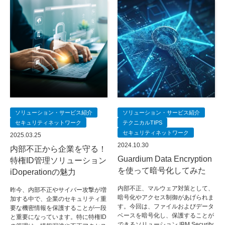
ソリューション・サービス紹介
ソリューション・サービス紹介
セキュリティネットワーク
テクニカルTIPS
セキュリティネットワーク
2025.03.25
2024.10.30
内部不正から企業を守る！
Guardium Data Encryption
特権ID管理ソリューション
を使って暗号化してみた
iDoperationの魅力
内部不正、マルウェア対策として、
昨今、内部不正やサイバー攻撃が増
暗号化やアクセス制御があげられま
加する中で、企業のセキュリティ重
す。今回は、ファイルおよびデータ
要な機密情報を保護することが一段
ベースを暗号化し、保護することが
と重要になっています。特に特権ID
できるソリューション IBM Security