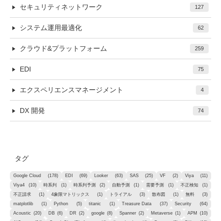
セキュリティネットワーク
127
システム運用最適化
62
クラウド&プラットフォーム
259
EDI
75
エクスペリエンスマネージメント
4
DX 開発
74
タグ
Google Cloud
(178)
EDI
(69)
Looker
(63)
SAS
(25)
VF
(2)
Viya
(11)
Viya4
(10)
時系列
(1)
時系列予測
(2)
自動予測
(1)
需要予測
(1)
不正検知
(1)
不正請求
(1)
4象限マトリックス
(1)
トライアル
(3)
散布図
(1)
無料
(3)
matplotlib
(1)
Python
(5)
titanic
(1)
Treasure Data
(37)
Security
(64)
Acoustic
(20)
DB
(6)
DR
(2)
google
(8)
Spanner
(2)
Metaverse
(1)
APM
(10)