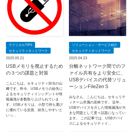
テクニカルTIPS
ソリューション・サービス紹介
セキュリティネットワーク
セキュリティネットワーク
2025.05.21
2025.04.23
USBメモリを廃止するため
分離ネットワーク間でのフ
の３つの課題と対策
ァイル共有をより安全に、
USBデバイスの代替ソリュ
こんにちは。セキュリティ担当の山
ーションFileZen S
﨑です。昨今、USBメモリの紛失に
よるセキュリティインシデントや情
みなさん、こんにちは。セキュリテ
報漏洩が多数取り上げられていま
ィチーム所属の若林です。 近年、
す。USBメモリは、小型で持ち運び
USBデバイスを介した情報漏洩が大
に優れている反面、紛失しやすいと
きな問題として度々話題になってい
いっ…
ます。 この記事では、USBデバイ
スによるセキュリティイ…