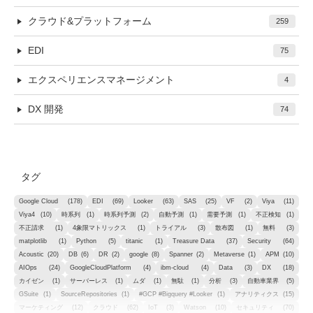
クラウド&プラットフォーム
259
EDI
75
エクスペリエンスマネージメント
4
DX 開発
74
タグ
Google Cloud
(178)
EDI
(69)
Looker
(63)
SAS
(25)
VF
(2)
Viya
(11)
Viya4
(10)
時系列
(1)
時系列予測
(2)
自動予測
(1)
需要予測
(1)
不正検知
(1)
不正請求
(1)
4象限マトリックス
(1)
トライアル
(3)
散布図
(1)
無料
(3)
matplotlib
(1)
Python
(5)
titanic
(1)
Treasure Data
(37)
Security
(64)
Acoustic
(20)
DB
(6)
DR
(2)
google
(8)
Spanner
(2)
Metaverse
(1)
APM
(10)
AIOps
(24)
GoogleCloudPlatform
(4)
ibm-cloud
(4)
Data
(3)
DX
(18)
カイゼン
(1)
サーバーレス
(1)
ムダ
(1)
無駄
(1)
分析
(3)
自動車業界
(5)
GSuite
(1)
SourceRepositories
(1)
#GCP #Bigquery #Looker
(1)
アナリティクス
(15)
マーケティング
(12)
クラウド
(62)
IoT
(3)
Watson
(10)
セキュリティ
(70)