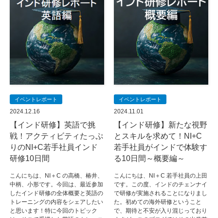
イベントレポート
イベントレポート
2024.12.16
2024.11.01
【インド研修】英語で挑
【インド研修】新たな視野
戦！アクティビティたっぷ
とスキルを求めて！NI+C
りのNI+C若手社員インド
若手社員がインドで体験す
研修10日間
る10日間～概要編～
こんにちは、NI＋C の高橋、椿井、
こんにちは、NI＋C 若手社員の上田
中柄、小形です。今回は、最近参加
です。この度、インドのチェンナイ
したインド研修の全体概要と英語の
で研修が実施されることになりまし
トレーニングの内容をシェアしたい
た。初めての海外研修ということ
と思います！特に今回のトピック
で、期待と不安が入り混じっており