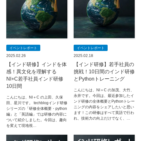
イベントレポート
イベントレポート
2025.02.26
2025.02.18
【インド研修】インドを体
【インド研修】若手社員の
感！異文化を理解する
挑戦！10日間のインド研修
NI+C若手社員インド研修
とPythonトレーニング
10日間
こんにちは、NI＋C の加茂、大竹、
永井です。今回は、最近参加したイ
こんにちは、NI＋C の上田、久保
ンド研修の全体概要とPythonトレー
田、星川です。 techblogインド研修
ニングの内容をシェアしたいと思い
シリーズの「研修全体概要・python
ます！この研修はすべて英語で行わ
編」と「英語編」では研修の内容に
れ、技術力の向上だけでなく、…
ついて紹介しました。今回は、趣向
を変えて現地視…