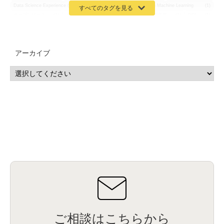
Data Science Experience (DSX)
(1)
Spark
(1)
Watson Machine Learning
(1)
オープンソース
(1)
チーム分析
(1)
機械学習
(3)
深層学習
(1)
DDI
(1)
QRadar
(1)
SOC
(2)
セキュリティ監視サービス
(3)
標的型サイバー攻撃対策
(1)
MSP
(15)
Google Workspace
(5)
量子コンピューティング
(1)
IBM
(3)
Quantum
(2)
CP4D
(5)
Oracle
(1)
Snowflake
(1)
脆弱性
(2)
脆弱性調査
(4)
API
(11)
アーカイブ
IBM i
(9)
モダナイズ
(11)
RPG
(1)
HubSpot
(16)
MA
(24)
営業支援
(2)
マーケティングオートメーション
(13)
SASE
(11)
データ利活用
(2)
GWS
(2)
AppSheet
(1)
Cloud Identity
(1)
Google Meet
(1)
Unica
(1)
メール配信
(1)
グループウェア
(1)
サスティナビリティ
(1)
脱炭素
(1)
SSE
(1)
Db2
(1)
Db2WoC
(1)
Db2Warehouse
(1)
Db2wh
(1)
IIAS
(1)
ランサムウェア
(13)
ARM
(5)
ChatGPT
(3)
EDR
(9)
セキュリティアリーナ
(2)
ローカル5G
(3)
無線
(4)
ETL
(3)
IICS
(5)
illumio
(6)
マイクロセグメンテーション
(6)
サイバー攻撃
(9)
AWS
(13)
SPSS
(2)
SPSS Modeler
(4)
ライセンス
(1)
データ分析
(3)
タブレット端末サービス
(1)
BigQuery
(1)
CRM
(9)
HubSpot CRM
(6)
ServiceNow
(4)
試験対策
(2)
ギガらく5G
(2)
BigFix
(4)
情報漏えい
(2)
内部不正
(5)
エンドポイント管理
(2)
Netskope
(4)
DLP
(2)
IBM Cloud Pak for Data
(2)
BMS
(1)
導入
(1)
プロセス
(1)
標準化
(1)
コールセンター
(1)
AI OCR
(1)
オンプレミス型
(1)
クラウド型
(1)
IDMC
(2)
DataStage
(5)
Web-EDI
(1)
DX化
(3)
Web API
(1)
# IDMC
(1)
# IICS
(1)
NICMA
(1)
製造業
(3)
プロトコル
(1)
Tableau
(2)
ペーパーレス
(1)
AI-OCR
(1)
BPO
(1)
FAX
(1)
FAX受注
(1)
自動連携
(2)
効率化
(2)
BI
(5)
金融
(1)
比較
(1)
情報漏洩
(6)
CSPM
(1)
設定ミス
(1)
PSTNマイグレ
(1)
2024年問題
(1)
ご相談はこちらから
ISDN終了
(1)
Guardium
(3)
海外イベント
(4)
イベント
(1)
AI for Security
(1)