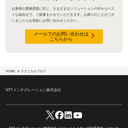
Security for AI
(1)
RSAC2024
(1)
RSA Conference 2024
(1)
パッチ管理
(3)
資産管理
(1)
ILMT
(1)
IT資産管理
(2)
サブキャパシティーライセンス
(1)
お客様の業務課題に応じ、さまざまなソリューションの中からベス
Flexera
(1)
MQ
(1)
データ連携
(1)
Verify
(5)
watsonx
(16)
生成AI
(26)
トな組合せで、
ご提案をさせていただきます。お困りのことがござ
Wi-Fi
(1)
データレイクハウス
(5)
watsonx.data
(3)
データベース
(3)
いましたらお気軽にお問い合わせください。
データウェアハウス
(3)
データレイク
(4)
DWH
(3)
RAG
(6)
AI
(14)
海外
(8)
ハッカソン
(6)
CES
(9)
若手
(8)
グローバル
(12)
musubiii
(6)
無線LAN
(1)
データインテグレーション
(20)
生成AI活用
(11)
海外研修
(4)
インド
(4)
メールでのお問い合わせは
こちらから
Data Governance
(1)
Data Management
(1)
Lineage
(1)
パスワード
(2)
IDaaS
(2)
ID管理
(3)
API Connect
(1)
AWS Cognito
(1)
black hat
(2)
DEFCON
(2)
BIツール
(1)
Ionic
(2)
SPSS CaDS
(1)
内部不正対策
(2)
特権ID管理
(3)
IBM App Connect
(1)
Aspera
(1)
Aspera on Cloud
(1)
CrowdStrike
(3)
IBM webMethods Integration
(1)
Mulesoft Anypoint Platform
(1)
IBM webMethods API Management
(1)
IBM API Connect
(1)
cdp
(3)
Engage Cros
(11)
動画
(5)
CES2025
(1)
OpenAI
(2)
Sora
(2)
Redshift
(1)
HOME
テクニカルブログ
どこでも学べる！あなたのためのナレッジセミナー
(5)
ECS
(1)
コンテナ
(3)
QuickSight
(1)
AI Agent
(4)
AIエージェント
(8)
Excel
(1)
iDoperation
(1)
不正アクセス
(1)
新入社員
(3)
セキュリティインシデント
(3)
インシデント
(4)
NTTインテグレーション株式会社
GenAI
(4)
USB
(1)
議事録
(1)
自動化
(1)
ISO20022
(2)
交通費精算
(8)
USBメモリ
(1)
Think
(1)
外国送金
(1)
電帳法（電子帳簿保存法）
(1)
暗号化通信プロトコル（TLS 1.3）
(1)
SDPF
(1)
RSAC2025
(1)
RSA Conference
(1)
RSAカンファレンス
(1)
セキュリティ意識
(1)
databricks
(2)
コラム
(18)
SFA
(1)
dataiku
(2)
Zscaler
(5)
Veo 3
(1)
AI動画生成
(2)
イベントレポート
(1)
Qilin
(1)
RaaS
(3)
サプライチェーン
(2)
Z-FILTER
(1)
Gemini
(2)
セキュリティ教育
(2)
未経験
(1)
MFA
(1)
データファブリック
(1)
データレイクハウスソリューション
(1)
NTTインテグレーション株式会社「
ソーシャルメディア利用規約
」について