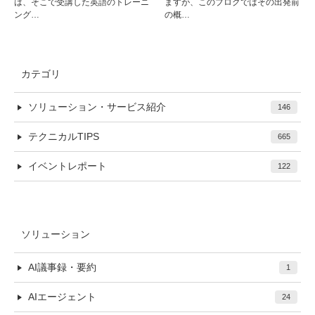
は、そこで受講した英語のトレーニ
ますが、このブログではその出発前
ング…
の概…
カテゴリ
ソリューション・サービス紹介
146
テクニカルTIPS
665
イベントレポート
122
ソリューション
AI議事録・要約
1
AIエージェント
24