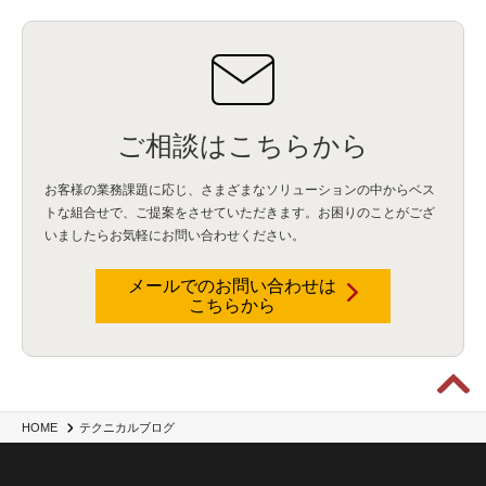
IBM Cloud Pak for Data
(2)
BMS
(1)
導入
(1)
プロセス
(1)
標準化
(1)
コールセンター
(1)
AI OCR
(1)
オンプレミス型
(1)
クラウド型
(1)
IDMC
(2)
DataStage
(5)
Web-EDI
(1)
DX化
(3)
Web API
(1)
# IDMC
(1)
# IICS
(1)
NICMA
(1)
製造業
(3)
プロトコル
(1)
Tableau
(2)
ペーパーレス
(1)
AI-OCR
(1)
BPO
(1)
FAX
(1)
FAX受注
(1)
自動連携
(2)
効率化
(2)
BI
(5)
金融
(1)
比較
(1)
情報漏洩
(6)
CSPM
(1)
設定ミス
(1)
PSTNマイグレ
(1)
2024年問題
(1)
ご相談はこちらから
ISDN終了
(1)
Guardium
(3)
海外イベント
(4)
イベント
(1)
AI for Security
(1)
Security for AI
(1)
RSAC2024
(1)
RSA Conference 2024
(1)
パッチ管理
(3)
資産管理
(1)
ILMT
(1)
IT資産管理
(2)
サブキャパシティーライセンス
(1)
お客様の業務課題に応じ、さまざまなソリューションの中からベス
Flexera
(1)
MQ
(1)
データ連携
(1)
Verify
(5)
watsonx
(16)
生成AI
(26)
トな組合せで、
ご提案をさせていただきます。お困りのことがござ
Wi-Fi
(1)
データレイクハウス
(5)
watsonx.data
(3)
データベース
(3)
いましたらお気軽にお問い合わせください。
データウェアハウス
(3)
データレイク
(4)
DWH
(3)
RAG
(6)
AI
(14)
海外
(8)
ハッカソン
(6)
CES
(9)
若手
(8)
グローバル
(12)
musubiii
(6)
無線LAN
(1)
データインテグレーション
(20)
生成AI活用
(11)
海外研修
(4)
インド
(4)
メールでのお問い合わせは
こちらから
Data Governance
(1)
Data Management
(1)
Lineage
(1)
パスワード
(2)
IDaaS
(2)
ID管理
(3)
API Connect
(1)
AWS Cognito
(1)
black hat
(2)
DEFCON
(2)
BIツール
(1)
Ionic
(2)
SPSS CaDS
(1)
内部不正対策
(2)
特権ID管理
(3)
IBM App Connect
(1)
Aspera
(1)
Aspera on Cloud
(1)
CrowdStrike
(3)
IBM webMethods Integration
(1)
Mulesoft Anypoint Platform
(1)
IBM webMethods API Management
(1)
IBM API Connect
(1)
cdp
(3)
Engage Cros
(11)
動画
(5)
CES2025
(1)
OpenAI
(2)
Sora
(2)
Redshift
(1)
HOME
テクニカルブログ
どこでも学べる！あなたのためのナレッジセミナー
(5)
ECS
(1)
コンテナ
(3)
QuickSight
(1)
AI Agent
(4)
AIエージェント
(8)
Excel
(1)
iDoperation
(1)