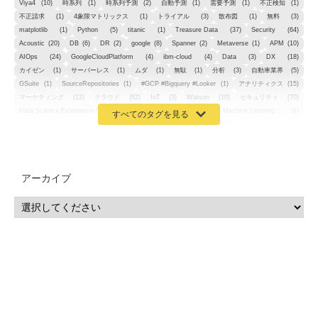
Viya4
(10)
時系列
(1)
時系列予測
(2)
自動予測
(1)
需要予測
(1)
不正検知
(1)
不正請求
(1)
4象限マトリックス
(1)
トライアル
(3)
散布図
(1)
無料
(3)
matplotlib
(1)
Python
(5)
titanic
(1)
Treasure Data
(37)
Security
(64)
Acoustic
(20)
DB
(6)
DR
(2)
google
(8)
Spanner
(2)
Metaverse
(1)
APM
(10)
AIOps
(24)
GoogleCloudPlatform
(4)
ibm-cloud
(4)
Data
(3)
DX
(18)
カイゼン
(1)
サーバーレス
(1)
ムダ
(1)
無駄
(1)
分析
(3)
自動車業界
(5)
GSuite
(1)
SourceRepositories
(1)
#GCP #Bigquery #Looker
(1)
アナリティクス
(15)
マーケティング
(12)
クラウド
(62)
IoT
(3)
Watson
(10)
セキュリティ
(70)
Data Science Experience (DSX)
(1)
Spark
(1)
Watson Machine Learning
(1)
オープンソース
(1)
チーム分析
(1)
機械学習
(3)
深層学習
(1)
DDI
(1)
QRadar
(1)
SOC
(2)
セキュリティ監視サービス
(3)
標的型サイバー攻撃対策
(1)
MSP
(15)
Google Workspace
(5)
量子コンピューティング
(1)
IBM
(3)
Quantum
(2)
CP4D
(5)
Oracle
(1)
Snowflake
(1)
脆弱性
(2)
脆弱性調査
(4)
API
(11)
アーカイブ
IBM i
(9)
モダナイズ
(11)
RPG
(1)
HubSpot
(16)
MA
(24)
営業支援
(2)
マーケティングオートメーション
(13)
SASE
(11)
データ利活用
(2)
GWS
(2)
AppSheet
(1)
Cloud Identity
(1)
Google Meet
(1)
Unica
(1)
メール配信
(1)
グループウェア
(1)
サスティナビリティ
(1)
脱炭素
(1)
SSE
(1)
Db2
(1)
Db2WoC
(1)
Db2Warehouse
(1)
Db2wh
(1)
IIAS
(1)
ランサムウェア
(13)
ARM
(5)
ChatGPT
(3)
EDR
(9)
セキュリティアリーナ
(2)
ローカル5G
(3)
無線
(4)
ETL
(3)
IICS
(5)
illumio
(6)
マイクロセグメンテーション
(6)
サイバー攻撃
(9)
AWS
(13)
SPSS
(2)
SPSS Modeler
(4)
ライセンス
(1)
データ分析
(3)
タブレット端末サービス
(1)
BigQuery
(1)
CRM
(9)
HubSpot CRM
(6)
ServiceNow
(4)
試験対策
(2)
ギガらく5G
(2)
BigFix
(4)
情報漏えい
(2)
内部不正
(5)
エンドポイント管理
(2)
Netskope
(4)
DLP
(2)