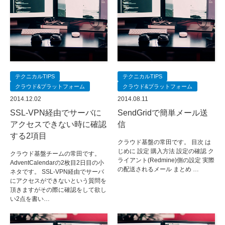
テクニカルTIPS
テクニカルTIPS
クラウド&プラットフォーム
クラウド&プラットフォーム
2014.12.02
2014.08.11
SSL-VPN経由でサーバに
SendGridで簡単メール送
アクセスできない時に確認
信
する2項目
クラウド基盤の常田です。 目次 は
じめに 設定 購入方法 設定の確認 ク
クラウド基盤チームの常田です。
ライアント(Redmine)側の設定 実際
AdventCalendarの2枚目2日目の小
の配送されるメール まとめ …
ネタです。 SSL-VPN経由でサーバ
にアクセスができないという質問を
頂きますがその際に確認をして欲し
い2点を書い…