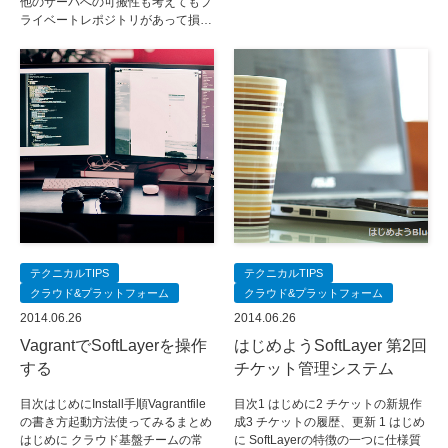
他のサーバへの可搬性も考えてもプ
ライベートレポジトリがあって損…
テクニカルTIPS
テクニカルTIPS
クラウド&プラットフォーム
クラウド&プラットフォーム
2014.06.26
2014.06.26
VagrantでSoftLayerを操作
はじめようSoftLayer 第2回
する
チケット管理システム
目次はじめにInstall手順Vagrantfile
目次1 はじめに2 チケットの新規作
の書き方起動方法使ってみるまとめ
成3 チケットの履歴、更新 1 はじめ
はじめに クラウド基盤チームの常
に SoftLayerの特徴の一つに仕様質