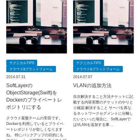
テクニカルTIPS
テクニカルTIPS
クラウド&プラットフォーム
クラウド&プラットフォーム
2014.07.31
2014.07.07
SoftLayerの
VLANの追加方法
ObjectStorage(Swift)を
目次解決すること方法チケットに記
Dockerのプライベートレ
載する内容実際のチケットのやりと
ポジトリにする
り確認 解決すること サーバを異な
るネットワークセグメントに分離し
クラウド基盤チームの常田です。
たいといった場合に、SoftLayerで
Dockerを利用しているとプライベ
はVLANを追加する事…
ートレポジトリが欲しくなります
ね。 特にバックアップの目的にも