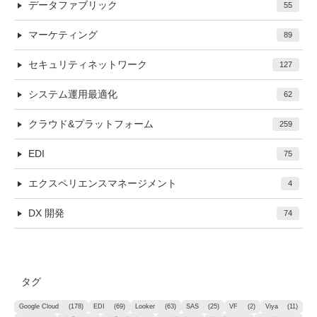
データファブリック
55
マーケティング
89
セキュリティネットワーク
127
システム運用最適化
62
クラウド&プラットフォーム
259
EDI
75
エクスペリエンスマネージメント
4
DX 開発
74
タグ
Google Cloud
(178)
EDI
(69)
Looker
(63)
SAS
(25)
VF
(2)
Viya
(11)