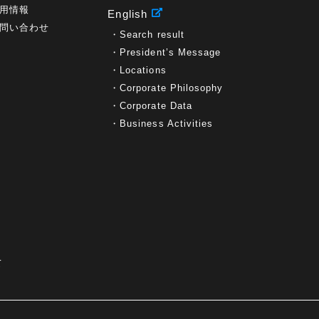
グローバル
(12)
musubiii
(6)
無線LAN
(1)
用情報
English
データインテグレーション
(20)
生成AI活用
(11)
問い合わせ
海外研修
(4)
インド
(4)
Data Governance
(1)
Search result
Data Management
(1)
Lineage
(1)
President’s Message
パスワード
(2)
IDaaS
(2)
ID管理
(3)
Locations
API Connect
(1)
AWS Cognito
(1)
black hat
(2)
Corporate Philosophy
DEFCON
(2)
BIツール
(1)
Ionic
(2)
Corporate Data
SPSS CaDS
(1)
内部不正対策
(2)
特権ID管理
(3)
IBM App Connect
(1)
Aspera
(1)
Business Activities
Aspera on Cloud
(1)
CrowdStrike
(3)
IBM webMethods Integration
(1)
Mulesoft Anypoint Platform
(1)
IBM webMethods API Management
(1)
IBM API Connect
(1)
cdp
(3)
Engage Cros
(11)
動画
(5)
CES2025
(1)
OpenAI
(2)
Sora
(2)
Redshift
(1)
どこでも学べる！あなたのためのナレッジセミナ
(5)
ー
て
ECS
(1)
コンテナ
(3)
QuickSight
(1)
AI Agent
(4)
AIエージェント
(8)
Excel
(1)
iDoperation
(1)
不正アクセス
(1)
新入社員
(3)
セキュリティインシデント
(3)
インシデント
(4)