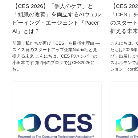
【CES 2026】「個人のケア」と
【CES 2
「組織の改善」を両立するAIウェル
「CES」
ビーイング・エージェント『Pacer
のスタートア
AI』とは？
据える未来
前回：私たちが再び「CES」を目指す理由 —
こんにちは、C
スイス発のスタートアップ企業Nutrix社と見
たちは2026
据える未来 こんにちは、CES PJメンバーの
び」出展します
小田本です 第2回のブログではCES2026に
スホルモンで
お…
ション「corti