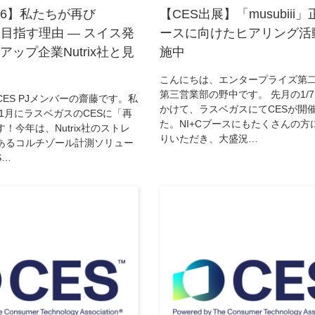
026】私たちが再び
【CES出展】「musubiii
を目指す理由 — スイス発
ースに向けたヒアリング活
ップ企業Nutrix社と見
施中
こんにちは、エンタープライズ第
第三営業部の野中です。 先月の1/7～
ES PJメンバーの齋藤です。私
かけて、ラスベガスにてCESが開
年1月にラスベガスのCESに「再
た。NI+Cブースにもたくさんの方
！今年は、Nutrix社のストレ
りいただき、大盛況…
あるコルチゾール計測ソリュー
S…