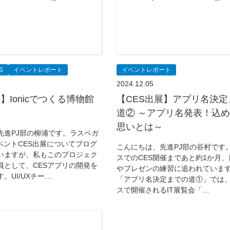
S
イベントレポート
イベントレポート
2024.12.05
】Ionicでつくる博物館
【CES出展】アプリ名決定
道② ～アプリ名発表！込
思いとは～
先進PJ部の柳浦です。ラスベガ
ベントCES出展についてブログ
こんにちは、先進PJ部の谷村です
いますが、私もこのプロジェク
スでのCES開催まであと約1か月
員として、CESアプリの開発を
やプレゼンの練習に追われています
。UI/UXチー…
「アプリ名決定までの道①」では
スで開催されるIT展覧会「…