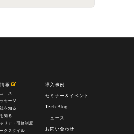
プロセス
(1)
標準化
(1)
コールセンター
(1)
AI OCR
(1)
オンプレミス型
(1)
クラウド型
(1)
IDMC
(2)
DataStage
(5)
Web-EDI
(1)
DX化
(3)
Web API
(1)
# IDMC
(1)
# IICS
(1)
NICMA
(1)
製造業
(3)
プロトコル
(1)
Tableau
(2)
ペーパーレス
(1)
AI-OCR
(1)
BPO
(1)
FAX
(1)
FAX受注
(1)
自動連携
(2)
効率化
(2)
BI
(5)
金融
(1)
比較
(1)
情報漏洩
(6)
CSPM
(1)
設定ミス
(1)
PSTNマイグレ
(1)
2024年問題
(1)
ISDN終了
(1)
Guardium
(3)
海外イベント
(4)
イベント
(1)
AI for Security
(1)
Security for AI
(1)
RSAC2024
(1)
RSA Conference 2024
(1)
用情報
導入事例
パッチ管理
(3)
資産管理
(1)
ILMT
(1)
IT資産管理
(2)
サブキャパシティーライセンス
(1)
ュース
セミナー＆イベント
Flexera
(1)
MQ
(1)
データ連携
(1)
Verify
(5)
ッセージ
watsonx
(16)
生成AI
(26)
Wi-Fi
(1)
Tech Blog
社を知る
データレイクハウス
(5)
watsonx.data
(3)
を知る
データベース
(3)
データウェアハウス
(3)
ニュース
データレイク
(4)
DWH
(3)
RAG
(6)
AI
(14)
ャリア・研修制度
海外
(8)
ハッカソン
(6)
CES
(9)
若手
(8)
お問い合わせ
ークスタイル