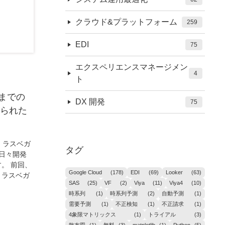
クラウド&プラットフォーム
259
EDI
75
エクスペリエンスマネージメン
4
ト
までの
DX 開発
75
められた
。ラスベガ
タグ
、日々開発
。 前回、
Google Cloud
(178)
EDI
(69)
Looker
(63)
、ラスベガ
SAS
(25)
VF
(2)
Viya
(11)
Viya4
(10)
時系列
(1)
時系列予測
(2)
自動予測
(1)
需要予測
(1)
不正検知
(1)
不正請求
(1)
4象限マトリックス
(1)
トライアル
(3)