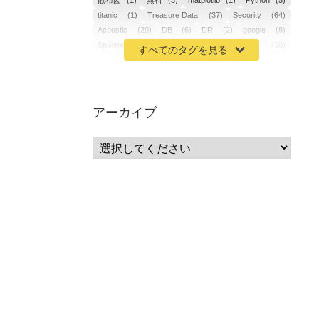
散布図
(1)
無料
(3)
matplotlib
(1)
Python
(5)
titanic
(1)
Treasure Data
(37)
Security
(64)
Acoustic
(20)
DB
(6)
DR
(2)
google
(8)
Spanner
(2)
Metaverse
(1)
APM
(10)
AIOps
(24)
GoogleCloudPlatform
(4)
ibm-cloud
(4)
Data
(3)
DX
(19)
カイゼン
(1)
サーバーレス
(1)
ムダ
(1)
無駄
(1)
分析
(3)
自動車業界
(5)
GSuite
(1)
アーカイブ
SourceRepositories
(1)
#GCP #Bigquery #Looker
(1)
アナリティクス
(15)
マーケティング
(12)
クラウド
(62)
IoT
(3)
Watson
(10)
セキュリティ
(70)
Data Science Experience (DSX)
(1)
Spark
(1)
Watson Machine Learning
(1)
オープンソース
(1)
チーム分析
(1)
機械学習
(3)
深層学習
(1)
DDI
(1)
QRadar
(1)
SOC
(2)
セキュリティ監視サービス
(3)
標的型サイバー攻撃対策
(1)
MSP
(15)
Google Workspace
(5)
量子コンピューティング
(1)
IBM
(3)
Quantum
(2)
CP4D
(5)
Oracle
(1)
Snowflake
(1)
脆弱性
(2)
脆弱性調査
(4)