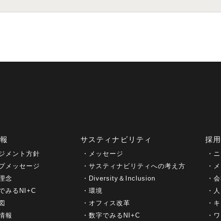
情報
サスティナビリティ
採
ジメント方針
メッセージ
ニ
プメッセージ
サスティナビリティへの考え方
メ
理念
Diversity＆Inclusion
会
でみるNI+C
環境
人
図
オフィス改革
キ
情報
数字でみるNI+C
ワ