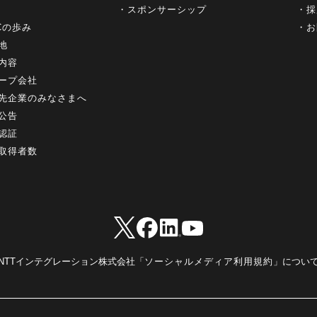
スポンサーシップ
採
+Cの歩み
お
地
内容
ープ会社
先企業のみなさまへ
公告
認証
取得者数
NTTインテグレーション株式会社「
ソーシャルメディア利用規約
」につい