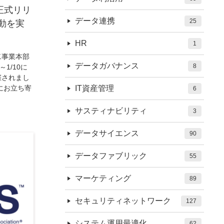
」正式リリ
データ連携
25
動を実
HR
1
二事業本部
データガバナンス
8
1/10に
催されまし
にお立ち寄
IT資産管理
6
サスティナビリティ
3
データサイエンス
90
データファブリック
55
マーケティング
89
セキュリティネットワーク
127
システム運用最適化
62