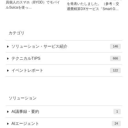
員個人のスマホ（BYOD）でモバイ
を発表いたしました。 （参考：交
ルSuicaを使っ…
通費精算DXサービス「Smart G…
カテゴリ
ソリューション・サービス紹介
146
テクニカルTIPS
666
イベントレポート
122
ソリューション
AI議事録・要約
1
AIエージェント
24