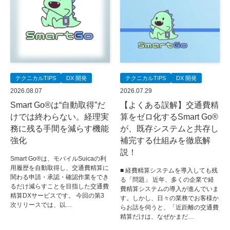
テクニカルTIPS
DX 開発
テクニカルTIPS
DX 開発
2026.08.07
2026.07.29
Smart Go®は“自動取得”だ
【よくある誤解】交通費精
けでは終わらない。経理実
算をゼロ化するSmart Go®
務に残る手間を減らす機能
が、既存システムと共存し
強化
補完する仕組みを徹底解
説！
Smart Go®は、モバイルSuicaの利
用履歴を自動取得し、交通費精算に
■ 経費精算システムを導入しても残
関わる申請・承認・確認作業をでき
る「問題」 近年、多くの企業で経
るだけ減らすことを目指した交通費
費精算システムの導入が進んでいま
精算DXサービスです。 今回の第3
す。しかし、日々の業務でお客様か
次リリースでは、以…
らお話を伺うと、「近距離の交通費
精算だけは、なぜかまだ…