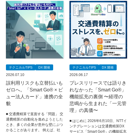
テクニカルTIPS
DX 開発
テクニカルTIPS
DX 開発
2026.07.10
2026.06.17
誤利用リスクも立替払いも
プレスリリースでは語りき
ゼロへ。「Smart Go® × ビ
れなかった「Smart Go®」
ュー法人カード」連携の全
機能拡充の裏側 〜経理の
貌
悲鳴から生まれた「一元管
理」の真価〜
■ 交通費精算で直面する「問題」 交
通費精算の自動化を進めようとした
■ はじめに 2026年6月10日、NTTイ
とき、多くの企業が意外な壁にぶつ
ンテグレーションは交通費精算DX
かることがあります。 例えば、社
サービス「Smart Go®」の機能拡充