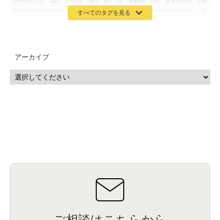
マーケティング
(12)
クラウド
(62)
IoT
(3)
Watson
(10)
セキュリティ
(70)
Data Science Experience (DSX)
(1)
Spark
(1)
Watson Machine Learning
(1)
オープンソース
(1)
チーム分析
(1)
機械学習
(3)
深層学習
(1)
DDI
(1)
QRadar
(1)
SOC
(2)
セキュリティ監視サービス
(3)
標的型サイバー攻撃対策
(1)
MSP
(15)
Google Workspace
(5)
量子コンピューティング
(1)
IBM
(3)
Quantum
(2)
CP4D
(5)
Oracle
(1)
Snowflake
(1)
脆弱性
(2)
脆弱性調査
(4)
API
(11)
アーカイブ
IBM i
(9)
モダナイズ
(11)
RPG
(1)
HubSpot
(16)
MA
(24)
営業支援
(2)
マーケティングオートメーション
(13)
SASE
(11)
データ利活用
(2)
GWS
(2)
AppSheet
(1)
Cloud Identity
(1)
Google Meet
(1)
Unica
(1)
メール配信
(1)
グループウェア
(1)
サスティナビリティ
(1)
脱炭素
(1)
SSE
(1)
Db2
(1)
Db2WoC
(1)
Db2Warehouse
(1)
Db2wh
(1)
IIAS
(1)
ランサムウェア
(13)
ARM
(5)
ChatGPT
(3)
EDR
(9)
セキュリティアリーナ
(2)
ローカル5G
(3)
無線
(4)
ETL
(3)
IICS
(5)
illumio
(6)
マイクロセグメンテーション
(6)
サイバー攻撃
(9)
AWS
(13)
SPSS
(2)
SPSS Modeler
(4)
ライセンス
(1)
データ分析
(3)
タブレット端末サービス
(1)
BigQuery
(1)
CRM
(9)
HubSpot CRM
(6)
ServiceNow
(4)
試験対策
(2)
ギガらく5G
(2)
BigFix
(4)
情報漏えい
(2)
内部不正
(5)
エンドポイント管理
(2)
Netskope
(4)
DLP
(2)
IBM Cloud Pak for Data
(2)
BMS
(1)
導入
(1)
プロセス
(1)
標準化
(1)
コールセンター
(1)
AI OCR
(1)
オンプレミス型
(1)
クラウド型
(1)
IDMC
(2)
DataStage
(5)
Web-EDI
(1)
DX化
(3)
Web API
(1)
# IDMC
(1)
# IICS
(1)
NICMA
(1)
製造業
(3)
プロトコル
(1)
Tableau
(2)
ペーパーレス
(1)
AI-OCR
(1)
BPO
(1)
FAX
(1)
FAX受注
(1)
自動連携
(2)
効率化
(2)
BI
(5)
金融
(1)
比較
(1)
情報漏洩
(6)
CSPM
(1)
設定ミス
(1)
PSTNマイグレ
(1)
2024年問題
(1)
ご相談はこちらから
ISDN終了
(1)
Guardium
(3)
海外イベント
(4)
イベント
(1)
AI for Security
(1)