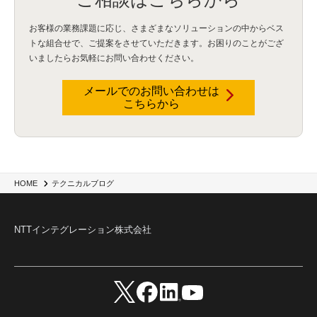
Security for AI
(1)
RSAC2024
(1)
RSA Conference 2024
(1)
パッチ管理
(3)
資産管理
(1)
ILMT
(1)
IT資産管理
(2)
サブキャパシティーライセンス
(1)
お客様の業務課題に応じ、さまざまなソリューションの中からベス
Flexera
(1)
MQ
(1)
データ連携
(1)
Verify
(5)
watsonx
(16)
生成AI
(26)
トな組合せで、
ご提案をさせていただきます。お困りのことがござ
Wi-Fi
(1)
データレイクハウス
(5)
watsonx.data
(3)
データベース
(3)
いましたらお気軽にお問い合わせください。
データウェアハウス
(3)
データレイク
(4)
DWH
(3)
RAG
(6)
AI
(14)
海外
(8)
ハッカソン
(6)
CES
(9)
若手
(8)
グローバル
(12)
musubiii
(6)
無線LAN
(1)
データインテグレーション
(20)
生成AI活用
(11)
海外研修
(4)
インド
(4)
メールでのお問い合わせは
こちらから
Data Governance
(1)
Data Management
(1)
Lineage
(1)
パスワード
(2)
IDaaS
(2)
ID管理
(3)
API Connect
(1)
AWS Cognito
(1)
black hat
(2)
DEFCON
(2)
BIツール
(1)
Ionic
(2)
SPSS CaDS
(1)
内部不正対策
(2)
特権ID管理
(3)
IBM App Connect
(1)
Aspera
(1)
Aspera on Cloud
(1)
CrowdStrike
(3)
IBM webMethods Integration
(1)
Mulesoft Anypoint Platform
(1)
IBM webMethods API Management
(1)
IBM API Connect
(1)
cdp
(3)
Engage Cros
(11)
動画
(5)
CES2025
(1)
OpenAI
(2)
Sora
(2)
Redshift
(1)
HOME
テクニカルブログ
どこでも学べる！あなたのためのナレッジセミナー
(5)
ECS
(1)
コンテナ
(3)
QuickSight
(1)
AI Agent
(4)
AIエージェント
(8)
Excel
(1)
iDoperation
(1)
不正アクセス
(1)
新入社員
(3)
セキュリティインシデント
(3)
インシデント
(4)
NTTインテグレーション株式会社
GenAI
(4)
USB
(1)
議事録
(1)
自動化
(1)
ISO20022
(2)
交通費精算
(9)
USBメモリ
(1)
Think
(1)
外国送金
(1)
電帳法（電子帳簿保存法）
(1)
暗号化通信プロトコル（TLS 1.3）
(1)
SDPF
(1)
RSAC2025
(1)
RSA Conference
(1)
RSAカンファレンス
(1)
セキュリティ意識
(1)
databricks
(2)
コラム
(18)
SFA
(1)
dataiku
(2)
Zscaler
(5)
Veo 3
(1)
AI動画生成
(2)
イベントレポート
(1)
Qilin
(1)
RaaS
(3)
サプライチェーン
(2)
Z-FILTER
(1)
Gemini
(2)
セキュリティ教育
(2)
未経験
(1)
MFA
(1)
データファブリック
(1)
データレイクハウスソリューション
(1)