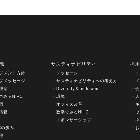
情報
サスティナビリティ
採
ジメント方針
メッセージ
ニ
プメッセージ
サスティナビリティへの考え方
メ
理念
Diversity＆Inclusion
会
でみるNI+C
環境
人
図
オフィス改革
キ
情報
数字でみるNI+C
ワ
スポンサーシップ
採
+Cの歩み
お
地