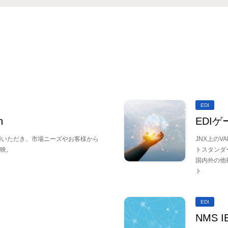
EDI
n
EDI
用いただき、市場ニーズやお客様から
JNX上の
映。
トスタンダ
国内外の他
ト
EDI
NMS 