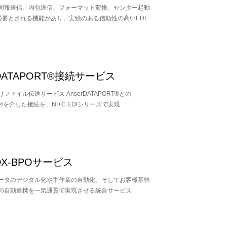
同報送信、内包送信、フォーマット変換、センター起動
に必要とされる機能があり、実績のある信頼性の高いEDI
rDATAPORT®接続サービス
ファイル伝送サービス AnserDATAPORT®との
re®を介した接続を、NI+C EDIシリーズで実現
 DX-BPOサービス
データのデジタル化や手作業の自動化、そしてお客様基幹
の自動連携を一気通貫で実現させる統合サービス