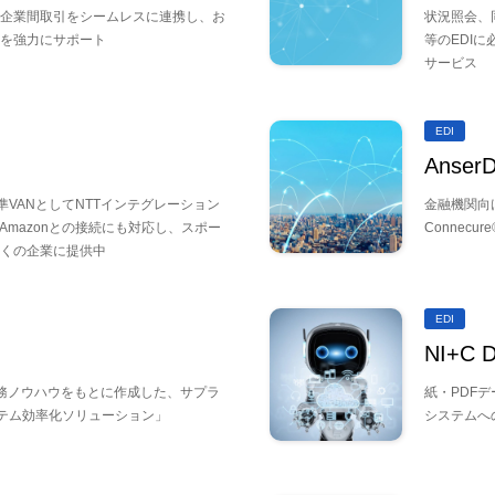
企業間取引をシームレスに連携し、お
状況照会、
を強力にサポート
等のEDI
サービス
EDI
Anse
準VANとしてNTTインテグレーション
金融機関向け
 Amazonとの接続にも対応し、スポー
Connecu
くの企業に提供中
EDI
NI+C
業務ノウハウをもとに作成した、サプラ
紙・PDF
ステム効率化ソリューション」
システムへ