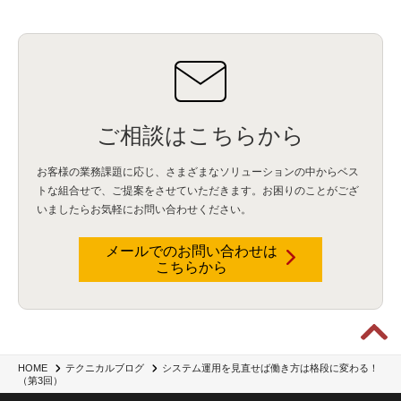
ID管理
(3)
API Connect
(1)
AWS Cognito
(1)
black hat
(2)
DEFCON
(2)
BIツール
(1)
Ionic
(2)
SPSS CaDS
(1)
内部不正対策
(2)
特権ID管理
(3)
IBM App Connect
(1)
Aspera
(1)
Aspera on Cloud
(1)
CrowdStrike
(3)
IBM webMethods Integration
(1)
Mulesoft Anypoint Platform
(1)
IBM webMethods API Management
(1)
IBM API Connect
(1)
cdp
(3)
Engage Cros
(11)
動画
(5)
CES2025
(1)
OpenAI
(2)
Sora
(2)
Redshift
(1)
どこでも学べる！あなたのためのナレッジセミナー
(5)
ECS
(1)
コンテナ
(3)
QuickSight
(1)
AI Agent
(4)
AIエージェント
(8)
Excel
(1)
iDoperation
(1)
ご相談はこちらから
不正アクセス
(1)
新入社員
(3)
セキュリティインシデント
(3)
インシデント
(4)
GenAI
(4)
USB
(1)
議事録
(1)
自動化
(1)
ISO20022
(2)
交通費精算
(9)
お客様の業務課題に応じ、さまざまなソリューションの中からベス
USBメモリ
(1)
Think
(1)
外国送金
(1)
電帳法（電子帳簿保存法）
(1)
暗号化通信プロトコル（TLS 1.3）
(1)
SDPF
(1)
RSAC2025
(1)
RSA Conference
(1)
トな組合せで、
ご提案をさせていただきます。お困りのことがござ
RSAカンファレンス
(1)
セキュリティ意識
(1)
databricks
(2)
コラム
(18)
SFA
(1)
いましたらお気軽にお問い合わせください。
dataiku
(2)
Zscaler
(5)
Veo 3
(1)
AI動画生成
(2)
イベントレポート
(1)
Qilin
(1)
RaaS
(3)
サプライチェーン
(2)
Z-FILTER
(1)
Gemini
(2)
セキュリティ教育
(2)
メールでのお問い合わせは
未経験
(1)
MFA
(1)
データファブリック
(1)
データレイクハウスソリューション
(1)
こちらから
CES 2026
(2)
ゼロトラストネットワーク
(3)
watsonx Orchestrate
(4)
Slack
(2)
wxo
(1)
プリビルドエージェント
(1)
自工会ガイドライン
(1)
脆弱性診断
(1)
SIEM
(1)
LLM
(1)
watsonx.ai
(1)
2025Zscalerアドカレンダー
(1)
#2025Zscalerアドカレンダー
(1)
Red Hat OpenShift
(2)
インフラモダナイズ
(2)
脱VMware
(2)
サイバーセキュリティ
(2)
IBM Cloud
(1)
Alteryx
(5)
Project BOB
(2)
AI駆動型開発
(3)
Bob
(6)
Antigravity
(3)
AI駆動開発
(4)
システム運用を見直せば働き方は格段に変わる！
HOME
テクニカルブログ
NI+Cインシデント緊急収束サービス
(1)
キャンペーン
(1)
DX開発
(3)
スマートゴー
(3)
（第3回）
Smart Go
(3)
AI駆動開発、Project BOB、生成AI活用
(1)
Bobathon
(3)
Alteryx One
(3)