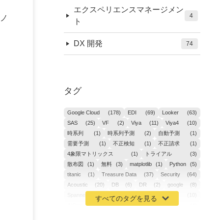
エクスペリエンスマネージメン
4
ノ
ト
DX 開発
74
タグ
Google Cloud
(178)
EDI
(69)
Looker
(63)
SAS
(25)
VF
(2)
Viya
(11)
Viya4
(10)
時系列
(1)
時系列予測
(2)
自動予測
(1)
需要予測
(1)
不正検知
(1)
不正請求
(1)
4象限マトリックス
(1)
トライアル
(3)
散布図
(1)
無料
(3)
matplotlib
(1)
Python
(5)
titanic
(1)
Treasure Data
(37)
Security
(64)
Acoustic
(20)
DB
(6)
DR
(2)
google
(8)
Spanner
(2)
Metaverse
(1)
APM
(10)
AIOps
(24)
GoogleCloudPlatform
(4)
ibm-cloud
(4)
Data
(3)
DX
(18)
カイゼン
(1)