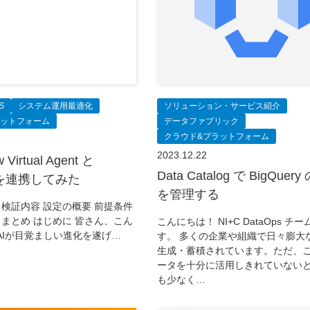
S
システム運用最適化
ソリューション・サービス紹介
ラットフォーム
データファブリック
クラウド&プラットフォーム
2023.12.22
 Virtual Agent と
Data Catalog で BigQue
T を連携してみた
を管理する
 検証内容 設定の概要 前提条件
 まとめ はじめに 皆さん、こん
こんにちは！ NI+C DataOps チ
AIが目覚ましい進化を遂げ…
す。 多くの企業や組織で日々膨大
生成・蓄積されています。ただ、
ータを十分に活用しきれていない
も少なく…