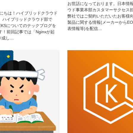
お世話になっております。日本情報
ウド事業本部カスタマーサクセス
んにちは！ハイブリッドクラウド
弊社ではご契約いただいたお客様
。ハイブリッドクラウド部で
製品に関する情報(メーカーからE
n EKSについてのテックブログを
表情報等)を配信…
！前回記事では「Nginxが起
作成し…