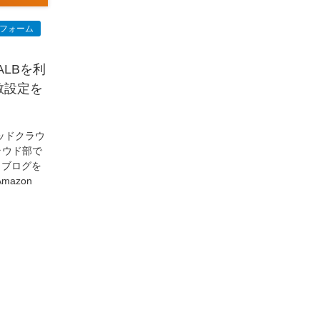
プロセス
(1)
標準化
(1)
コールセンター
(1)
AI OCR
(1)
オンプレミス型
(1)
クラウド型
(1)
トフォーム
IDMC
(2)
DataStage
(5)
Web-EDI
(1)
DX化
(3)
Web API
(1)
# IDMC
(1)
# IICS
(1)
NICMA
(1)
製造業
(3)
プロトコル
(1)
ALBを利
Tableau
(2)
ペーパーレス
(1)
AI-OCR
(1)
分散設定を
BPO
(1)
FAX
(1)
FAX受注
(1)
自動連携
(2)
効率化
(2)
BI
(5)
金融
(1)
比較
(1)
情報漏洩
(6)
CSPM
(1)
設定ミス
(1)
ッドクラウ
PSTNマイグレ
(1)
2024年問題
(1)
ISDN終了
(1)
ラウド部で
Guardium
(3)
海外イベント
(4)
イベント
(1)
クブログを
AI for Security
(1)
Security for AI
(1)
azon
RSAC2024
(1)
RSA Conference 2024
(1)
パッチ管理
(3)
資産管理
(1)
ILMT
(1)
IT資産管理
(2)
サブキャパシティーライセンス
(1)
Flexera
(1)
MQ
(1)
データ連携
(1)
Verify
(5)
watsonx
(16)
生成AI
(26)
Wi-Fi
(1)
データレイクハウス
(5)
watsonx.data
(3)
データベース
(3)
データウェアハウス
(3)
データレイク
(4)
DWH
(3)
RAG
(6)
AI
(14)
海外
(8)
ハッカソン
(6)
CES
(9)
若手
(8)