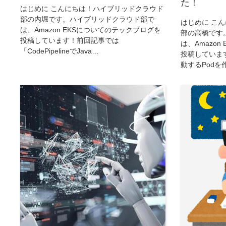
た！
はじめに こんにちは！ハイブリッドクラウド
部の内堀です。ハイブリッドクラウド部で
はじめに こ
は、Amazon EKSについてのテックブログを
部の高橋です
投稿しています！前回記事では
は、Amazo
「CodePipelineでJava…
投稿しています
動するPodを