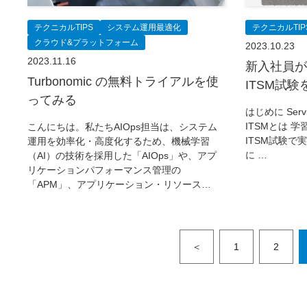
テクニカルTIPS
システム運用最適化
テクニカルTIP
クラウド&プラットフォーム
2023.10.23
2023.11.16
新入社員がSer
Turbonomic の無料トライアルを使
ITSM試
ってみる
はじめに Serv
ITSMとは 学習方
こんにちは。私たちAIOps担当は、システム
ITSM試験で
運用を効率化・高度化するため、機械学習
に …
（AI）の技術を採用した「AIOps」や、アプ
リケーションパフォーマンス管理の
「APM」、アプリケーション・リソース…
＜
1
2