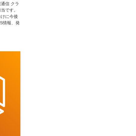
通信 クラ
API
(11)
IBM i
(9)
モダナイズ
(11)
RPG
(1)
担当です。
HubSpot
(16)
MA
(24)
営業支援
(2)
向けに今後
マーケティングオートメーション
(13)
SASE
(11)
OS情報、発
データ利活用
(2)
GWS
(2)
AppSheet
(1)
Cloud Identity
(1)
Google Meet
(1)
Unica
(1)
メール配信
(1)
グループウェア
(1)
サスティナビリティ
(1)
脱炭素
(1)
SSE
(1)
Db2
(1)
Db2WoC
(1)
Db2Warehouse
(1)
Db2wh
(1)
IIAS
(1)
ランサムウェア
(13)
ARM
(5)
ChatGPT
(3)
EDR
(9)
セキュリティアリーナ
(2)
ローカル5G
(3)
無線
(4)
ETL
(3)
IICS
(5)
illumio
(6)
マイクロセグメンテーション
(6)
サイバー攻撃
(9)
AWS
(13)
SPSS
(2)
SPSS Modeler
(4)
ライセンス
(1)
データ分析
(3)
タブレット端末サービス
(1)
BigQuery
(1)
CRM
(9)
HubSpot CRM
(6)
ServiceNow
(4)
試験対策
(2)
ギガらく5G
(2)
BigFix
(4)
情報漏えい
(2)
内部不正
(5)
エンドポイント管理
(2)
Netskope
(4)
DLP
(2)
IBM Cloud Pak for Data
(2)
BMS
(1)
導入
(1)