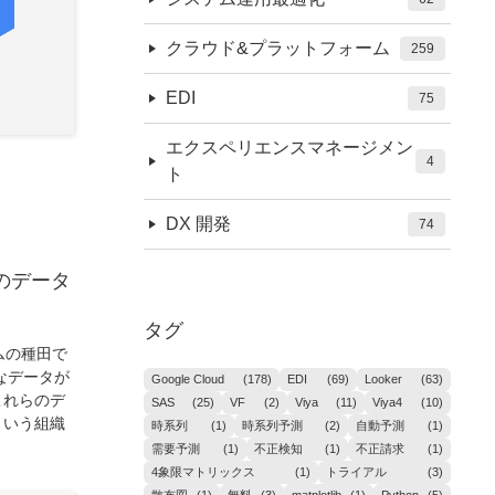
クラウド&プラットフォーム
259
EDI
75
エクスペリエンスマネージメン
4
ト
DX 開発
74
ry のデータ
タグ
ームの種田で
なデータが
Google Cloud
(178)
EDI
(69)
Looker
(63)
これらのデ
SAS
(25)
VF
(2)
Viya
(11)
Viya4
(10)
という組織
時系列
(1)
時系列予測
(2)
自動予測
(1)
需要予測
(1)
不正検知
(1)
不正請求
(1)
4象限マトリックス
(1)
トライアル
(3)