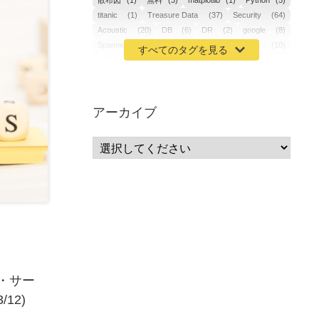
散布図
(1)
無料
(3)
matplotlib
(1)
Python
(5)
titanic
(1)
Treasure Data
(37)
Security
(64)
Acoustic
(20)
DB
(6)
DR
(2)
google
(8)
Spanner
(2)
Metaverse
(1)
APM
(10)
AIOps
(24)
GoogleCloudPlatform
(4)
ibm-cloud
(4)
Data
(3)
DX
(18)
カイゼン
(1)
サーバーレス
(1)
ムダ
(1)
無駄
(1)
分析
(3)
自動車業界
(5)
GSuite
(1)
アーカイブ
SourceRepositories
(1)
#GCP #Bigquery #Looker
(1)
アナリティクス
(15)
マーケティング
(12)
クラウド
(62)
IoT
(3)
Watson
(10)
セキュリティ
(70)
Data Science Experience (DSX)
(1)
Spark
(1)
Watson Machine Learning
(1)
オープンソース
(1)
チーム分析
(1)
機械学習
(3)
深層学習
(1)
DDI
(1)
QRadar
(1)
SOC
(2)
セキュリティ監視サービス
(3)
標的型サイバー攻撃対策
(1)
MSP
(15)
Google Workspace
(5)
・サー
量子コンピューティング
(1)
IBM
(3)
12)
Quantum
(2)
CP4D
(5)
Oracle
(1)
Snowflake
(1)
脆弱性
(2)
脆弱性調査
(4)