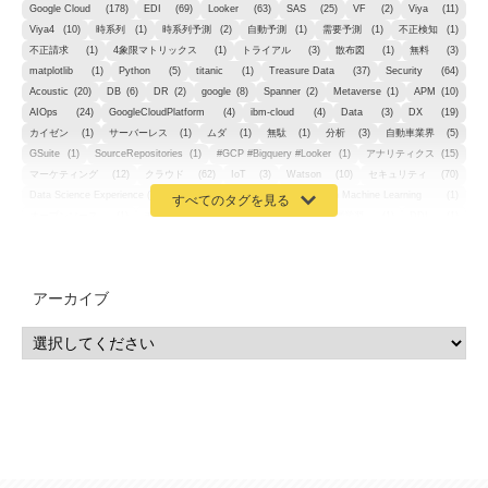
Google Cloud
(178)
EDI
(69)
Looker
(63)
SAS
(25)
VF
(2)
Viya
(11)
Viya4
(10)
時系列
(1)
時系列予測
(2)
自動予測
(1)
需要予測
(1)
不正検知
(1)
不正請求
(1)
4象限マトリックス
(1)
トライアル
(3)
散布図
(1)
無料
(3)
matplotlib
(1)
Python
(5)
titanic
(1)
Treasure Data
(37)
Security
(64)
Acoustic
(20)
DB
(6)
DR
(2)
google
(8)
Spanner
(2)
Metaverse
(1)
APM
(10)
AIOps
(24)
GoogleCloudPlatform
(4)
ibm-cloud
(4)
Data
(3)
DX
(19)
カイゼン
(1)
サーバーレス
(1)
ムダ
(1)
無駄
(1)
分析
(3)
自動車業界
(5)
GSuite
(1)
SourceRepositories
(1)
#GCP #Bigquery #Looker
(1)
アナリティクス
(15)
マーケティング
(12)
クラウド
(62)
IoT
(3)
Watson
(10)
セキュリティ
(70)
Data Science Experience (DSX)
(1)
Spark
(1)
Watson Machine Learning
(1)
オープンソース
(1)
チーム分析
(1)
機械学習
(3)
深層学習
(1)
DDI
(1)
QRadar
(1)
SOC
(2)
セキュリティ監視サービス
(3)
標的型サイバー攻撃対策
(1)
MSP
(15)
Google Workspace
(5)
量子コンピューティング
(1)
IBM
(3)
Quantum
(2)
CP4D
(5)
Oracle
(1)
Snowflake
(1)
脆弱性
(2)
脆弱性調査
(4)
API
(11)
アーカイブ
IBM i
(9)
モダナイズ
(11)
RPG
(1)
HubSpot
(16)
MA
(24)
営業支援
(2)
マーケティングオートメーション
(13)
SASE
(11)
データ利活用
(2)
GWS
(2)
AppSheet
(1)
Cloud Identity
(1)
Google Meet
(1)
Unica
(1)
メール配信
(1)
グループウェア
(1)
サスティナビリティ
(1)
脱炭素
(1)
SSE
(1)
Db2
(1)
Db2WoC
(1)
Db2Warehouse
(1)
Db2wh
(1)
IIAS
(1)
ランサムウェア
(13)
ARM
(5)
ChatGPT
(3)
EDR
(9)
セキュリティアリーナ
(2)
ローカル5G
(3)
無線
(4)
ETL
(3)
IICS
(5)
illumio
(6)
マイクロセグメンテーション
(6)
サイバー攻撃
(9)
AWS
(13)
SPSS
(2)
SPSS Modeler
(4)
ライセンス
(1)
データ分析
(3)
タブレット端末サービス
(1)
BigQuery
(1)
CRM
(9)
HubSpot CRM
(6)
ServiceNow
(4)
試験対策
(2)
ギガらく5G
(2)
BigFix
(4)