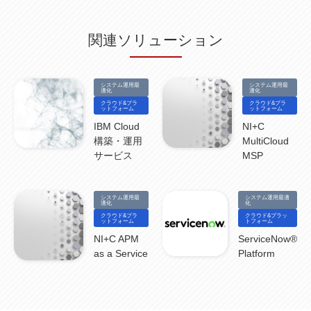
情報漏えい
(2)
内部不正
(5)
エンドポイント管理
(2)
Netskope
(4)
DLP
(2)
IBM Cloud Pak for Data
(2)
BMS
(1)
導入
(1)
プロセス
(1)
標準化
(1)
関連ソリューション
コールセンター
(1)
AI OCR
(1)
オンプレミス型
(1)
クラウド型
(1)
IDMC
(2)
DataStage
(5)
Web-EDI
(1)
DX化
(3)
Web API
(1)
# IDMC
(1)
# IICS
(1)
NICMA
(1)
製造業
(3)
プロトコル
(1)
Tableau
(2)
ペーパーレス
(1)
AI-OCR
(1)
BPO
(1)
FAX
(1)
FAX受注
(1)
自動連携
(2)
効率化
(2)
BI
(5)
金融
(1)
システム運用最
システム運用最
比較
(1)
情報漏洩
(6)
CSPM
適化
(1)
設定ミス
(1)
PSTNマイグレ
(1)
2024年問題
適化
(1)
クラウド&プラ
クラウド&プラ
ISDN終了
(1)
Guardium
(3)
海外イベント
(4)
イベント
(1)
AI for Security
(1)
ットフォーム
ットフォーム
Security for AI
(1)
RSAC2024
(1)
RSA Conference 2024
(1)
パッチ管理
(3)
IBM Cloud
NI+C
資産管理
(1)
ILMT
(1)
IT資産管理
(2)
サブキャパシティーライセンス
(1)
構築・運用
MultiCloud
Flexera
(1)
MQ
(1)
データ連携
(1)
Verify
(5)
watsonx
(16)
生成AI
(26)
サービス
MSP
Wi-Fi
(1)
データレイクハウス
(5)
watsonx.data
(3)
データベース
(3)
データウェアハウス
(3)
データレイク
(4)
DWH
(3)
RAG
(6)
AI
(14)
海外
(8)
ハッカソン
(6)
CES
(9)
若手
(8)
グローバル
(12)
musubiii
(6)
無線LAN
(1)
データインテグレーション
(20)
生成AI活用
(11)
海外研修
(4)
インド
(4)
システム運用最
システム運用最適
適化
化
Data Governance
(1)
Data Management
(1)
Lineage
(1)
パスワード
(2)
IDaaS
(2)
クラウド&プラ
クラウド&プラッ
ットフォーム
トフォーム
ID管理
(3)
API Connect
(1)
AWS Cognito
(1)
black hat
(2)
DEFCON
(2)
BIツール
(1)
Ionic
(2)
SPSS CaDS
(1)
内部不正対策
(2)
特権ID管理
(3)
NI+C APM
ServiceNow®
IBM App Connect
(1)
Aspera
(1)
Aspera on Cloud
(1)
CrowdStrike
(3)
as a Service
Platform
IBM webMethods Integration
(1)
Mulesoft Anypoint Platform
(1)
IBM webMethods API Management
(1)
IBM API Connect
(1)
cdp
(3)
Engage Cros
(11)
動画
(5)
CES2025
(1)
OpenAI
(2)
Sora
(2)
Redshift
(1)
どこでも学べる！あなたのためのナレッジセミナー
(5)
ECS
(1)
コンテナ
(3)