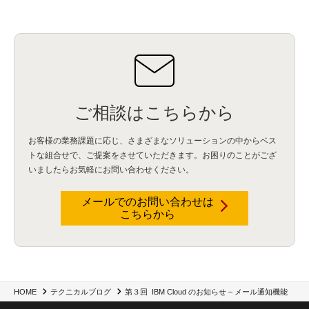
QuickSight
(1)
AI Agent
(4)
AIエージェント
(8)
Excel
(1)
iDoperation
(1)
不正アクセス
(1)
新入社員
(3)
セキュリティインシデント
(3)
インシデント
(4)
GenAI
(4)
USB
(1)
議事録
(1)
自動化
(1)
ISO20022
(2)
交通費精算
(9)
USBメモリ
(1)
Think
(1)
外国送金
(1)
電帳法（電子帳簿保存法）
(1)
暗号化通信プロトコル（TLS 1.3）
(1)
SDPF
(1)
RSAC2025
(1)
RSA Conference
(1)
RSAカンファレンス
(1)
セキュリティ意識
(1)
databricks
(2)
コラム
(18)
SFA
(1)
dataiku
(2)
Zscaler
(5)
Veo 3
(1)
AI動画生成
(2)
イベントレポート
(1)
Qilin
(1)
RaaS
(3)
サプライチェーン
(2)
Z-FILTER
(1)
Gemini
(2)
セキュリティ教育
(2)
ご相談はこちらから
未経験
(1)
MFA
(1)
データファブリック
(1)
データレイクハウスソリューション
(1)
CES 2026
(2)
ゼロトラストネットワーク
(3)
watsonx Orchestrate
(4)
Slack
(2)
wxo
(1)
プリビルドエージェント
(1)
自工会ガイドライン
(1)
脆弱性診断
(1)
お客様の業務課題に応じ、さまざまなソリューションの中からベス
SIEM
(1)
LLM
(1)
watsonx.ai
(1)
2025Zscalerアドカレンダー
(1)
トな組合せで、
ご提案をさせていただきます。お困りのことがござ
#2025Zscalerアドカレンダー
(1)
Red Hat OpenShift
(2)
インフラモダナイズ
(2)
いましたらお気軽にお問い合わせください。
脱VMware
(2)
サイバーセキュリティ
(2)
IBM Cloud
(1)
Alteryx
(5)
Project BOB
(2)
AI駆動型開発
(3)
Bob
(6)
Antigravity
(3)
AI駆動開発
(4)
メールでのお問い合わせは
NI+Cインシデント緊急収束サービス
(1)
キャンペーン
(1)
DX開発
(3)
スマートゴー
(3)
こちらから
Smart Go
(3)
AI駆動開発、Project BOB、生成AI活用
(1)
Bobathon
(3)
Alteryx One
(3)
ランサムウェア対策
(1)
Flow
(1)
Veo3.1
(1)
Apache Iceberg
(1)
パスキー
(1)
パスワードレス
(2)
AISecurity
(1)
SecurityforAI
(1)
AIforSecurity
(1)
受発注業務
(1)
部品サプライヤー
(1)
ALog
(1)
NI+Cセキュリティアリーナ
(1)
IBM Think 2026
(2)
SCS評価制度
(1)
サプライチェーン強化に向けたセキュリティ対策評価制度
(1)
マイグレーション
(1)
第３回 IBM Cloud のお知らせ – メール通知機能
HOME
テクニカルブログ
経費精算
(4)
AIツール
(1)
Fortinet
(1)
Fortigate
(1)
Fortibleed
(1)
ZDX
(1)
danect⁺
(1)
Treasure AI
(1)
AI議事録・要約
(1)
PLAUD - Plaud.ai
(1)