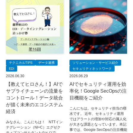
テクニカルTIPS
データ連携
ソリューション・サービス紹介
EDI
セキュリティネットワーク
2026.06.30
2026.06.29
【教えてヒロさん！】AIで
AIでセキュリティ運用を効
サプライチェーンの流量を
率化！Google SecOpsの注
コントロール！データ統合
目機能をご紹介
が描く未来のエコシステム
こんにちは。セキュリティ担当の槨
経済
水です。 近年、セキュリティ運用
ではアラートの増加や対応の属人化
みなさん、こんにちは！ NTTイン
が大きな課題となっています。本記
テグレーション（NI+C）エグゼク
事では、Google SecOpsの注目機能
ティブコンサルタントのヒロで