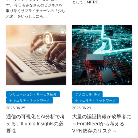
として、MITRE …
す。 今日もみなさんのビジネスを
取り巻くサプライチェーンの「少し
未来」をいっしょに考…
ソリューション・サービス紹介
テクニカルTIPS
セキュリティネットワーク
セキュリティネットワーク
2026.06.25
2026.06.23
通信の可視化とAI分析で考
大量の認証情報が攻撃者に
える、Illumio Insightsの必
～FortiBleedから考える
要性
VPN依存のリスク～