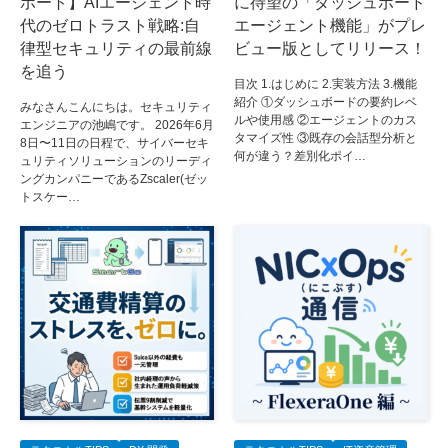
ポート】AIエージェント時
に待望の「ダッシュボード
代のゼロトラスト戦略:自
エージェント機能」がプレ
律型セキュリティの最前線
ビュー版としてリリース！
を追う
目次 1.はじめに 2.実装方法 3.機能
紹介 ①ダッシュボードの要約レベ
みなさんこんにちは。セキュリティ
ルや使用感 ②エージェントのカス
エンジニアの池嶋です。 2026年6月
タマイズ性 ③既存の会話型分析と
8日〜11日の日程で、サイバーセキ
何が違う？差別化ポイ…
ュリティソリューションのリーディ
ングカンパニーであるZscaler(ゼッ
トスケー…