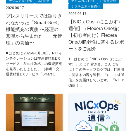
テクニカルTIPS
DX 開発
テクニカルTIPS
IT資産管理
システム運用最適化
2026.06.17
2026.06.17
プレスリリースでは語りき
【NIC x Ops（にこぷす）
れなかった「Smart Go®」
通信】（Flexera One編）
機能拡充の裏側 〜経理の
【初心者向け】Flexera
悲鳴から生まれた「一元管
Oneの脆弱性に関するレポ
理」の真価〜
ートをご紹介
■ はじめに 2026年6月10日、NTTイ
ンテグレーションは交通費精算DX
1．はじめに「NIC x Ops（にこぷ
サービス「Smart Go®」の機能拡充
す）」とは？ 皆さま、こんにち
を発表いたしました。 （参考：交
は！このテックブログでは、IT運用
通費精算DXサービス「Smart G…
に関する内容を連載、「にこぷす通
信」をお届けしています。 『NIC x
Ops（…