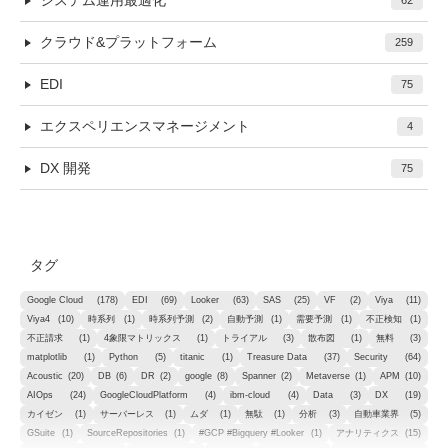
システム運用最適化
62
クラウド&プラットフォーム
259
EDI
75
エクスペリエンスマネージメント
4
DX 開発
75
タグ
Google Cloud
(178)
EDI
(69)
Looker
(63)
SAS
(25)
VF
(2)
Viya
(11)
Viya4
(10)
時系列
(1)
時系列予測
(2)
自動予測
(1)
需要予測
(1)
不正検知
(1)
不正請求
(1)
4象限マトリックス
(1)
トライアル
(3)
散布図
(1)
無料
(3)
matplotlib
(1)
Python
(5)
titanic
(1)
Treasure Data
(37)
Security
(64)
Acoustic
(20)
DB
(6)
DR
(2)
google
(8)
Spanner
(2)
Metaverse
(1)
APM
(10)
AIOps
(24)
GoogleCloudPlatform
(4)
ibm-cloud
(4)
Data
(3)
DX
(19)
カイゼン
(1)
サーバーレス
(1)
ムダ
(1)
無駄
(1)
分析
(3)
自動車業界
(5)
GSuite
(1)
SourceRepositories
(1)
#GCP #Bigquery #Looker
(1)
アナリティクス
(15)