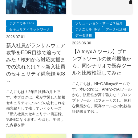
テクニカルTIPS
ソリューション・サービス紹介
セキュリティネットワーク
テクニカルTIPS
データ利活用
データ連携
2026.07.01
2026.06.30
新入社員がランサムウェア
【Alteryx AIツール】プロ
攻撃をEDR目線で追って
ンプトツールの便利機能か
みた！検知から対応支援ま
ら、同シナリオで既存ツー
での流れとは？～新入社員
ルと比較検証してみた
のセキュリティ備忘録 #08
～
こんにちは。NI+C Alteryxチームで
す。本Blogでは、AlteryxのAIツール
こんにちは！2年目社員の井上で
から、汎用性が高く強力な「プロン
す。本ブログは、私が学習した情報
プトツール」にフォーカスし、便利
セキュリティについてのあれこれを
な機能から、既存ツールとの比較検
備忘録として残していくシリーズ
証結果までお…
「新入社員のセキュリティ備忘録」
第8弾になります。今回も、学習し
た内容を新…