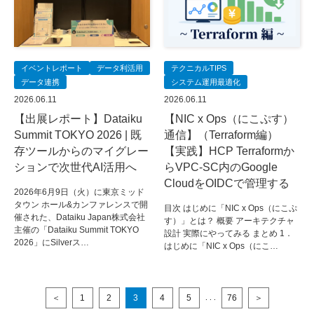
イベントレポート
データ利活用
テクニカルTIPS
データ連携
システム運用最適化
2026.06.11
2026.06.11
【出展レポート】Dataiku
【NIC x Ops（にこぷす）
Summit TOKYO 2026 | 既
通信】（Terraform編）
存ツールからのマイグレー
【実践】HCP Terraformか
ションで次世代AI活用へ
らVPC-SC内のGoogle
CloudをOIDCで管理する
2026年6月9日（火）に東京ミッド
タウン ホール&カンファレンスで開
目次 はじめに「NIC x Ops（にこぷ
催された、Dataiku Japan株式会社
す）」とは？ 概要 アーキテクチャ
主催の「Dataiku Summit TOKYO
設計 実際にやってみる まとめ 1．
2026」にSilverス…
はじめに「NIC x Ops（にこ…
＜
1
2
3
4
5
76
＞
. . .