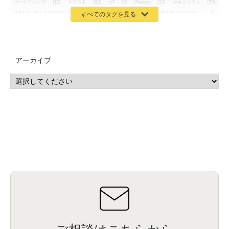
マーケティング
(12)
クラウド
(62)
IoT
(3)
Watson
(10)
セキュリティ
(70)
Data Science Experience (DSX)
(1)
Spark
(1)
Watson Machine Learning
(1)
オープンソース
(1)
チーム分析
(1)
機械学習
(3)
深層学習
(1)
DDI
(1)
QRadar
(1)
SOC
(2)
セキュリティ監視サービス
(3)
標的型サイバー攻撃対策
(1)
MSP
(15)
Google Workspace
(5)
量子コンピューティング
(1)
IBM
(3)
Quantum
(2)
CP4D
(5)
Oracle
(1)
Snowflake
(1)
脆弱性
(2)
脆弱性調査
(4)
API
(11)
アーカイブ
IBM i
(9)
モダナイズ
(11)
RPG
(1)
HubSpot
(16)
MA
(24)
営業支援
(2)
マーケティングオートメーション
(13)
SASE
(11)
データ利活用
(2)
GWS
(2)
AppSheet
(1)
Cloud Identity
(1)
Google Meet
(1)
Unica
(1)
メール配信
(1)
グループウェア
(1)
サスティナビリティ
(1)
脱炭素
(1)
SSE
(1)
Db2
(1)
Db2WoC
(1)
Db2Warehouse
(1)
Db2wh
(1)
IIAS
(1)
ランサムウェア
(13)
ARM
(5)
ChatGPT
(3)
EDR
(9)
セキュリティアリーナ
(2)
ローカル5G
(3)
無線
(4)
ETL
(3)
IICS
(5)
illumio
(6)
マイクロセグメンテーション
(6)
サイバー攻撃
(9)
AWS
(13)
SPSS
(2)
SPSS Modeler
(4)
ライセンス
(1)
データ分析
(3)
タブレット端末サービス
(1)
BigQuery
(1)
CRM
(9)
HubSpot CRM
(6)
ServiceNow
(4)
試験対策
(2)
ギガらく5G
(2)
BigFix
(4)
情報漏えい
(2)
内部不正
(5)
エンドポイント管理
(2)
Netskope
(4)
DLP
(2)
IBM Cloud Pak for Data
(2)
BMS
(1)
導入
(1)
プロセス
(1)
標準化
(1)
コールセンター
(1)
AI OCR
(1)
オンプレミス型
(1)
クラウド型
(1)
IDMC
(2)
DataStage
(5)
Web-EDI
(1)
DX化
(3)
Web API
(1)
# IDMC
(1)
# IICS
(1)
NICMA
(1)
製造業
(3)
プロトコル
(1)
Tableau
(2)
ペーパーレス
(1)
AI-OCR
(1)
BPO
(1)
FAX
(1)
FAX受注
(1)
自動連携
(2)
効率化
(2)
BI
(5)
金融
(1)
比較
(1)
情報漏洩
(6)
CSPM
(1)
設定ミス
(1)
PSTNマイグレ
(1)
2024年問題
(1)
ISDN終了
(1)
Guardium
(3)
海外イベント
(4)
イベント
(1)
AI for Security
(1)