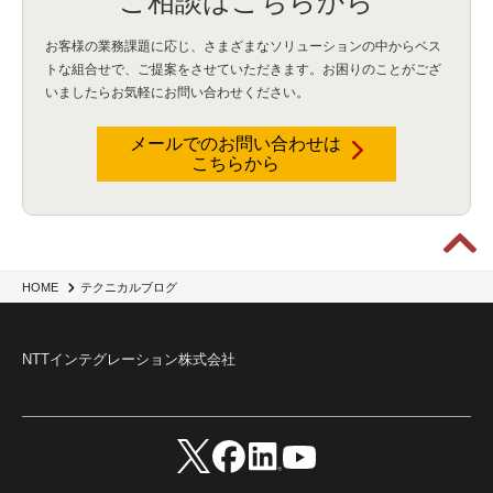
ご相談はこちらから
Security for AI
(1)
RSAC2024
(1)
RSA Conference 2024
(1)
パッチ管理
(3)
資産管理
(1)
ILMT
(1)
IT資産管理
(2)
サブキャパシティーライセンス
(1)
お客様の業務課題に応じ、さまざまなソリューションの中からベス
Flexera
(1)
MQ
(1)
データ連携
(1)
Verify
(5)
watsonx
(16)
生成AI
(26)
トな組合せで、
ご提案をさせていただきます。お困りのことがござ
Wi-Fi
(1)
データレイクハウス
(5)
watsonx.data
(3)
データベース
(3)
いましたらお気軽にお問い合わせください。
データウェアハウス
(3)
データレイク
(4)
DWH
(3)
RAG
(6)
AI
(14)
海外
(8)
ハッカソン
(6)
CES
(9)
若手
(8)
グローバル
(12)
musubiii
(6)
無線LAN
(1)
データインテグレーション
(20)
生成AI活用
(11)
海外研修
(4)
インド
(4)
メールでのお問い合わせは
こちらから
Data Governance
(1)
Data Management
(1)
Lineage
(1)
パスワード
(2)
IDaaS
(2)
ID管理
(3)
API Connect
(1)
AWS Cognito
(1)
black hat
(2)
DEFCON
(2)
BIツール
(1)
Ionic
(2)
SPSS CaDS
(1)
内部不正対策
(2)
特権ID管理
(3)
IBM App Connect
(1)
Aspera
(1)
Aspera on Cloud
(1)
CrowdStrike
(3)
IBM webMethods Integration
(1)
Mulesoft Anypoint Platform
(1)
IBM webMethods API Management
(1)
IBM API Connect
(1)
cdp
(3)
Engage Cros
(11)
動画
(5)
CES2025
(1)
OpenAI
(2)
Sora
(2)
Redshift
(1)
テクニカルブログ
HOME
どこでも学べる！あなたのためのナレッジセミナー
(5)
ECS
(1)
コンテナ
(3)
QuickSight
(1)
AI Agent
(4)
AIエージェント
(8)
Excel
(1)
iDoperation
(1)
不正アクセス
(1)
新入社員
(3)
セキュリティインシデント
(3)
インシデント
(4)
NTTインテグレーション株式会社
GenAI
(4)
USB
(1)
議事録
(1)
自動化
(1)
ISO20022
(2)
交通費精算
(9)
USBメモリ
(1)
Think
(1)
外国送金
(1)
電帳法（電子帳簿保存法）
(1)
暗号化通信プロトコル（TLS 1.3）
(1)
SDPF
(1)
RSAC2025
(1)
RSA Conference
(1)
RSAカンファレンス
(1)
セキュリティ意識
(1)
databricks
(2)
コラム
(18)
SFA
(1)
dataiku
(2)
Zscaler
(5)
Veo 3
(1)
AI動画生成
(2)
イベントレポート
(1)
Qilin
(1)
RaaS
(3)
サプライチェーン
(2)
Z-FILTER
(1)
Gemini
(2)
セキュリティ教育
(2)