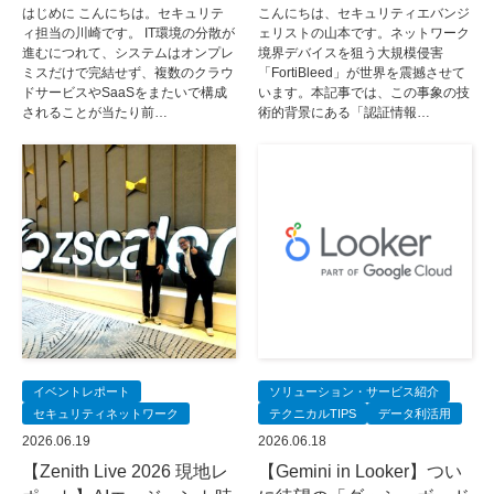
はじめに こんにちは。セキュリテ
こんにちは、セキュリティエバンジ
ィ担当の川崎です。 IT環境の分散が
ェリストの山本です。ネットワーク
進むにつれて、システムはオンプレ
境界デバイスを狙う大規模侵害
ミスだけで完結せず、複数のクラウ
「FortiBleed」が世界を震撼させて
ドサービスやSaaSをまたいで構成
います。本記事では、この事象の技
されることが当たり前…
術的背景にある「認証情報…
イベントレポート
ソリューション・サービス紹介
セキュリティネットワーク
テクニカルTIPS
データ利活用
2026.06.19
2026.06.18
【Zenith Live 2026 現地レ
【Gemini in Looker】つい