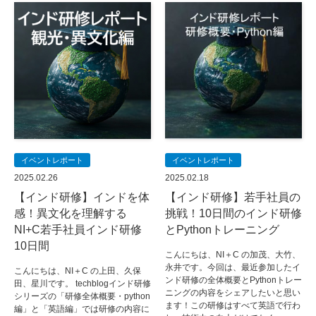
イベントレポート
イベントレポート
2025.02.26
2025.02.18
【インド研修】インドを体
【インド研修】若手社員の
感！異文化を理解する
挑戦！10日間のインド研修
NI+C若手社員インド研修
とPythonトレーニング
10日間
こんにちは、NI＋C の加茂、大竹、
永井です。今回は、最近参加したイ
こんにちは、NI＋C の上田、久保
ンド研修の全体概要とPythonトレー
田、星川です。 techblogインド研修
ニングの内容をシェアしたいと思い
シリーズの「研修全体概要・python
ます！この研修はすべて英語で行わ
編」と「英語編」では研修の内容に