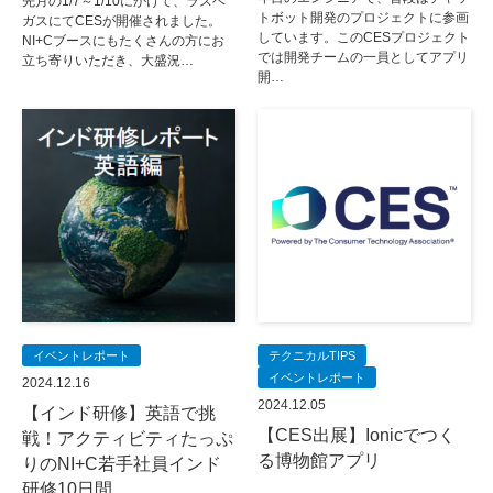
先月の1/7～1/10にかけて、ラスベ
トボット開発のプロジェクトに参画
ガスにてCESが開催されました。
しています。このCESプロジェクト
NI+Cブースにもたくさんの方にお
では開発チームの一員としてアプリ
立ち寄りいただき、大盛況…
開…
イベントレポート
テクニカルTIPS
イベントレポート
2024.12.16
2024.12.05
【インド研修】英語で挑
【CES出展】Ionicでつく
戦！アクティビティたっぷ
る博物館アプリ
りのNI+C若手社員インド
研修10日間