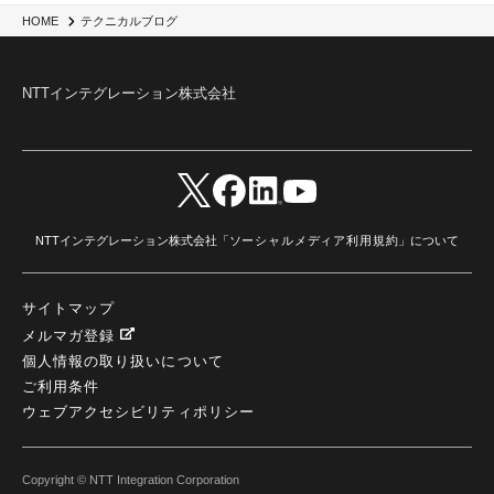
Engage Cros
(11)
動画
(5)
CES2025
(1)
OpenAI
(2)
Sora
(2)
Redshift
(1)
HOME
テクニカルブログ
どこでも学べる！あなたのためのナレッジセミナー
(5)
ECS
(1)
コンテナ
(3)
QuickSight
(1)
AI Agent
(4)
AIエージェント
(8)
Excel
(1)
iDoperation
(1)
不正アクセス
(1)
新入社員
(3)
セキュリティインシデント
(3)
インシデント
(4)
NTTインテグレーション株式会社
GenAI
(4)
USB
(1)
議事録
(1)
自動化
(1)
ISO20022
(2)
交通費精算
(9)
USBメモリ
(1)
Think
(1)
外国送金
(1)
電帳法（電子帳簿保存法）
(1)
暗号化通信プロトコル（TLS 1.3）
(1)
SDPF
(1)
RSAC2025
(1)
RSA Conference
(1)
RSAカンファレンス
(1)
セキュリティ意識
(1)
databricks
(2)
コラム
(18)
SFA
(1)
dataiku
(2)
Zscaler
(5)
Veo 3
(1)
AI動画生成
(2)
イベントレポート
(1)
Qilin
(1)
RaaS
(3)
サプライチェーン
(2)
Z-FILTER
(1)
Gemini
(2)
セキュリティ教育
(2)
未経験
(1)
MFA
(1)
データファブリック
(1)
データレイクハウスソリューション
(1)
NTTインテグレーション株式会社「
ソーシャルメディア利用規約
」について
CES 2026
(2)
ゼロトラストネットワーク
(3)
watsonx Orchestrate
(4)
Slack
(2)
wxo
(1)
プリビルドエージェント
(1)
自工会ガイドライン
(1)
脆弱性診断
(1)
SIEM
(1)
LLM
(1)
watsonx.ai
(1)
2025Zscalerアドカレンダー
(1)
サイトマップ
#2025Zscalerアドカレンダー
(1)
Red Hat OpenShift
(2)
インフラモダナイズ
(2)
脱VMware
(2)
サイバーセキュリティ
(2)
IBM Cloud
(1)
Alteryx
(5)
Project BOB
(2)
メルマガ登録
AI駆動型開発
(3)
Bob
(6)
Antigravity
(3)
AI駆動開発
(4)
個人情報の取り扱いについて
NI+Cインシデント緊急収束サービス
(1)
キャンペーン
(1)
DX開発
(3)
スマートゴー
(3)
ご利用条件
Smart Go
(3)
AI駆動開発、Project BOB、生成AI活用
(1)
Bobathon
(3)
Alteryx One
(3)
ウェブアクセシビリティポリシー
ランサムウェア対策
(1)
Flow
(1)
Veo3.1
(1)
Apache Iceberg
(1)
パスキー
(1)
パスワードレス
(2)
AISecurity
(1)
SecurityforAI
(1)
AIforSecurity
(1)
受発注業務
(1)
部品サプライヤー
(1)
ALog
(1)
NI+Cセキュリティアリーナ
(1)
Copyright © NTT Integration Corporation
IBM Think 2026
(2)
SCS評価制度
(1)