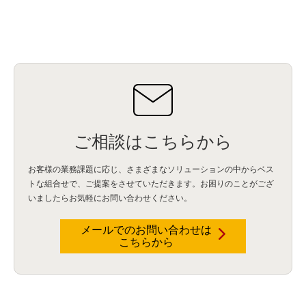
サイバー攻撃
(9)
AWS
(13)
SPSS
(2)
SPSS Modeler
(4)
ライセンス
(1)
データ分析
(3)
タブレット端末サービス
(1)
BigQuery
(1)
CRM
(9)
HubSpot CRM
(6)
ServiceNow
(4)
試験対策
(2)
ギガらく5G
(2)
BigFix
(4)
情報漏えい
(2)
内部不正
(5)
エンドポイント管理
(2)
Netskope
(4)
DLP
(2)
IBM Cloud Pak for Data
(2)
BMS
(1)
導入
(1)
プロセス
(1)
標準化
(1)
コールセンター
(1)
AI OCR
(1)
オンプレミス型
(1)
クラウド型
(1)
IDMC
(2)
DataStage
(5)
Web-EDI
(1)
DX化
(3)
Web API
(1)
# IDMC
(1)
# IICS
(1)
NICMA
(1)
製造業
(3)
プロトコル
(1)
Tableau
(2)
ペーパーレス
(1)
AI-OCR
(1)
BPO
(1)
FAX
(1)
FAX受注
(1)
自動連携
(2)
効率化
(2)
BI
(5)
金融
(1)
比較
(1)
情報漏洩
(6)
CSPM
(1)
設定ミス
(1)
PSTNマイグレ
(1)
2024年問題
(1)
ご相談はこちらから
ISDN終了
(1)
Guardium
(3)
海外イベント
(4)
イベント
(1)
AI for Security
(1)
Security for AI
(1)
RSAC2024
(1)
RSA Conference 2024
(1)
パッチ管理
(3)
資産管理
(1)
ILMT
(1)
IT資産管理
(2)
サブキャパシティーライセンス
(1)
お客様の業務課題に応じ、さまざまなソリューションの中からベス
Flexera
(1)
MQ
(1)
データ連携
(1)
Verify
(5)
watsonx
(16)
生成AI
(26)
トな組合せで、
ご提案をさせていただきます。お困りのことがござ
Wi-Fi
(1)
データレイクハウス
(5)
watsonx.data
(3)
データベース
(3)
いましたらお気軽にお問い合わせください。
データウェアハウス
(3)
データレイク
(4)
DWH
(3)
RAG
(6)
AI
(14)
海外
(8)
ハッカソン
(6)
CES
(9)
若手
(8)
グローバル
(12)
musubiii
(6)
無線LAN
(1)
データインテグレーション
(20)
生成AI活用
(11)
海外研修
(4)
インド
(4)
メールでのお問い合わせは
こちらから
Data Governance
(1)
Data Management
(1)
Lineage
(1)
パスワード
(2)
IDaaS
(2)
ID管理
(3)
API Connect
(1)
AWS Cognito
(1)
black hat
(2)
DEFCON
(2)
BIツール
(1)
Ionic
(2)
SPSS CaDS
(1)
内部不正対策
(2)
特権ID管理
(3)
IBM App Connect
(1)
Aspera
(1)
Aspera on Cloud
(1)
CrowdStrike
(3)
IBM webMethods Integration
(1)
Mulesoft Anypoint Platform
(1)
IBM webMethods API Management
(1)
IBM API Connect
(1)
cdp
(3)