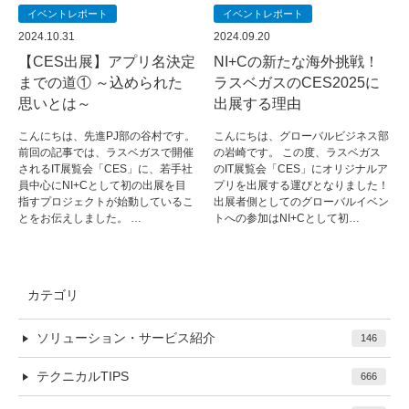
イベントレポート
イベントレポート
2024.10.31
2024.09.20
【CES出展】アプリ名決定
NI+Cの新たな海外挑戦！
までの道① ～込められた
ラスベガスのCES2025に
思いとは～
出展する理由
こんにちは、先進PJ部の谷村です。
こんにちは、グローバルビジネス部
前回の記事では、ラスベガスで開催
の岩崎です。 この度、ラスベガス
されるIT展覧会「CES」に、若手社
のIT展覧会「CES」にオリジナルア
員中心にNI+Cとして初の出展を目
プリを出展する運びとなりました！
指すプロジェクトが始動しているこ
出展者側としてのグローバルイベン
とをお伝えしました。 …
トへの参加はNI+Cとして初…
カテゴリ
ソリューション・サービス紹介
146
テクニカルTIPS
666