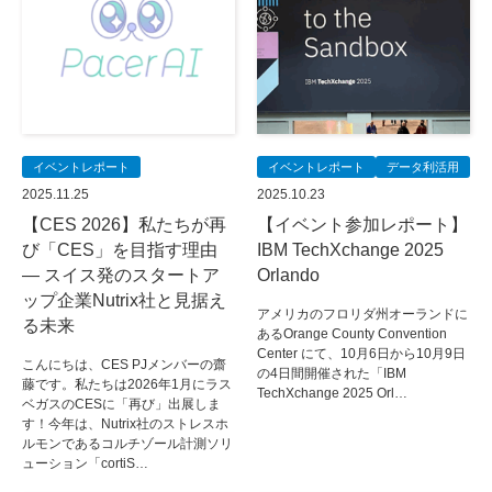
イベントレポート
イベントレポート
データ利活用
2025.11.25
2025.10.23
【CES 2026】私たちが再
【イベント参加レポート】
び「CES」を目指す理由
IBM TechXchange 2025
— スイス発のスタートア
Orlando
ップ企業Nutrix社と見据え
アメリカのフロリダ州オーランドに
る未来
あるOrange County Convention
Center にて、10月6日から10月9日
こんにちは、CES PJメンバーの齋
の4日間開催された「IBM
藤です。私たちは2026年1月にラス
TechXchange 2025 Orl…
ベガスのCESに「再び」出展しま
す！今年は、Nutrix社のストレスホ
ルモンであるコルチゾール計測ソリ
ューション「cortiS…