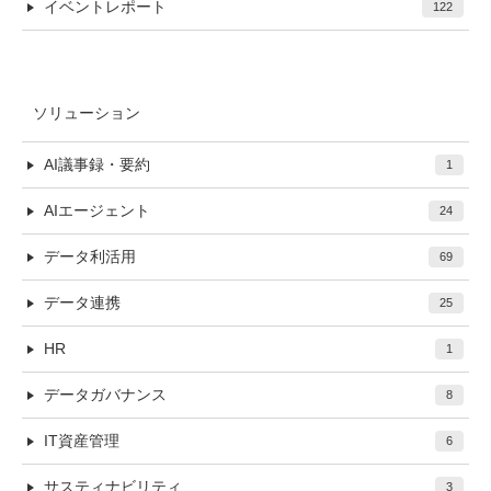
イベントレポート
122
ソリューション
AI議事録・要約
1
AIエージェント
24
データ利活用
69
データ連携
25
HR
1
データガバナンス
8
IT資産管理
6
サスティナビリティ
3