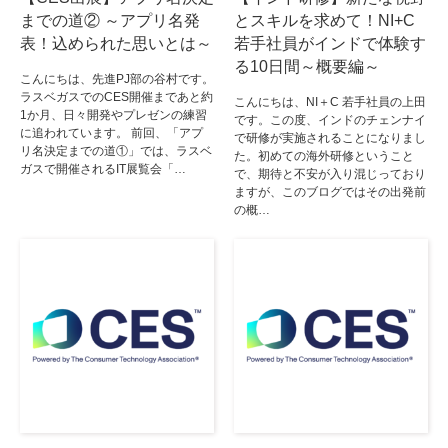
までの道② ～アプリ名発
とスキルを求めて！NI+C
表！込められた思いとは～
若手社員がインドで体験す
る10日間～概要編～
こんにちは、先進PJ部の谷村です。
ラスベガスでのCES開催まであと約
こんにちは、NI＋C 若手社員の上田
1か月、日々開発やプレゼンの練習
です。この度、インドのチェンナイ
に追われています。 前回、「アプ
で研修が実施されることになりまし
リ名決定までの道①」では、ラスベ
た。初めての海外研修ということ
ガスで開催されるIT展覧会「…
で、期待と不安が入り混じっており
ますが、このブログではその出発前
の概…