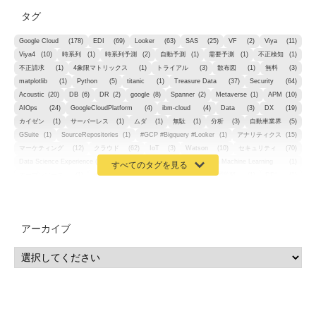
タグ
Google Cloud
(178)
EDI
(69)
Looker
(63)
SAS
(25)
VF
(2)
Viya
(11)
Viya4
(10)
時系列
(1)
時系列予測
(2)
自動予測
(1)
需要予測
(1)
不正検知
(1)
不正請求
(1)
4象限マトリックス
(1)
トライアル
(3)
散布図
(1)
無料
(3)
matplotlib
(1)
Python
(5)
titanic
(1)
Treasure Data
(37)
Security
(64)
Acoustic
(20)
DB
(6)
DR
(2)
google
(8)
Spanner
(2)
Metaverse
(1)
APM
(10)
AIOps
(24)
GoogleCloudPlatform
(4)
ibm-cloud
(4)
Data
(3)
DX
(19)
カイゼン
(1)
サーバーレス
(1)
ムダ
(1)
無駄
(1)
分析
(3)
自動車業界
(5)
GSuite
(1)
SourceRepositories
(1)
#GCP #Bigquery #Looker
(1)
アナリティクス
(15)
マーケティング
(12)
クラウド
(62)
IoT
(3)
Watson
(10)
セキュリティ
(70)
Data Science Experience (DSX)
(1)
Spark
(1)
Watson Machine Learning
(1)
オープンソース
(1)
チーム分析
(1)
機械学習
(3)
深層学習
(1)
DDI
(1)
QRadar
(1)
SOC
(2)
セキュリティ監視サービス
(3)
標的型サイバー攻撃対策
(1)
MSP
(15)
Google Workspace
(5)
量子コンピューティング
(1)
IBM
(3)
Quantum
(2)
CP4D
(5)
Oracle
(1)
Snowflake
(1)
脆弱性
(2)
脆弱性調査
(4)
API
(11)
アーカイブ
IBM i
(9)
モダナイズ
(11)
RPG
(1)
HubSpot
(16)
MA
(24)
営業支援
(2)
マーケティングオートメーション
(13)
SASE
(11)
データ利活用
(2)
GWS
(2)
AppSheet
(1)
Cloud Identity
(1)
Google Meet
(1)
Unica
(1)
メール配信
(1)
グループウェア
(1)
サスティナビリティ
(1)
脱炭素
(1)
SSE
(1)
Db2
(1)
Db2WoC
(1)
Db2Warehouse
(1)
Db2wh
(1)
IIAS
(1)
ランサムウェア
(13)
ARM
(5)
ChatGPT
(3)
EDR
(9)
セキュリティアリーナ
(2)
ローカル5G
(3)
無線
(4)
ETL
(3)
IICS
(5)
illumio
(6)
マイクロセグメンテーション
(6)