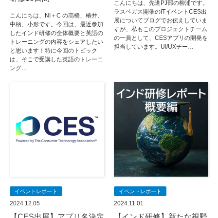
こんにちは、先進PJ部の柳浦です。
ラスベガス開催のITイベントCES出
こんにちは、NI＋C の高橋、椿井、
展についてブログでお伝えしていま
中柄、小形です。今回は、最近参加
すが、私もこのプロジェクトチーム
したインド研修の全体概要と英語の
の一員として、CESアプリの開発を
トレーニングの内容をシェアしたい
担当しています。UI/UXチー…
と思います！特に今回のトピック
は、そこで受講した英語のトレーニ
ング…
イベントレポート
イベントレポート
2024.12.05
2024.11.01
【CES出展】アプリ名決定
【インド研修】新たな視野