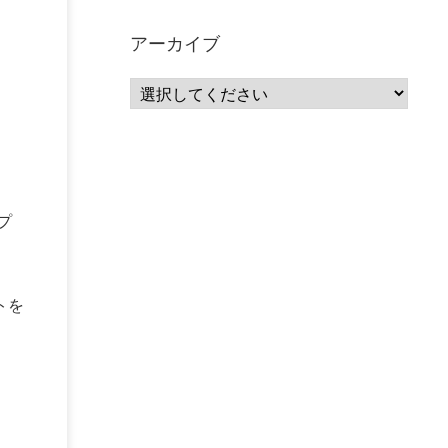
サーバーレス
(1)
ムダ
(1)
無駄
(1)
分析
(3)
自動車業界
(5)
GSuite
(1)
アーカイブ
SourceRepositories
(1)
#GCP #Bigquery #Looker
(1)
アナリティクス
(15)
マーケティング
(12)
クラウド
(62)
IoT
(3)
Watson
(10)
セキュリティ
(70)
Data Science Experience (DSX)
(1)
Spark
(1)
Watson Machine Learning
(1)
オープンソース
(1)
チーム分析
(1)
機械学習
(3)
深層学習
(1)
DDI
(1)
QRadar
(1)
SOC
(2)
プ
セキュリティ監視サービス
(3)
標的型サイバー攻撃対策
(1)
MSP
(15)
Google Workspace
(5)
量子コンピューティング
(1)
IBM
(3)
トを
Quantum
(2)
CP4D
(5)
Oracle
(1)
Snowflake
(1)
脆弱性
(2)
脆弱性調査
(4)
API
(11)
IBM i
(9)
モダナイズ
(11)
RPG
(1)
HubSpot
(16)
MA
(24)
営業支援
(2)
マーケティングオートメーション
(13)
SASE
(11)
データ利活用
(2)
GWS
(2)
AppSheet
(1)
Cloud Identity
(1)
Google Meet
(1)
Unica
(1)