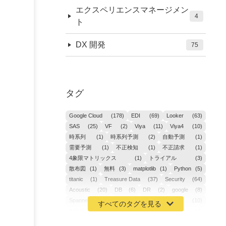
エクスペリエンスマネージメン
4
ト
DX 開発
75
タグ
Google Cloud
(178)
EDI
(69)
Looker
(63)
SAS
(25)
VF
(2)
Viya
(11)
Viya4
(10)
時系列
(1)
時系列予測
(2)
自動予測
(1)
需要予測
(1)
不正検知
(1)
不正請求
(1)
4象限マトリックス
(1)
トライアル
(3)
散布図
(1)
無料
(3)
matplotlib
(1)
Python
(5)
titanic
(1)
Treasure Data
(37)
Security
(64)
Acoustic
(20)
DB
(6)
DR
(2)
google
(8)
Spanner
(2)
Metaverse
(1)
APM
(10)
AIOps
(24)
GoogleCloudPlatform
(4)
ibm-cloud
(4)
Data
(3)
DX
(19)
カイゼン
(1)